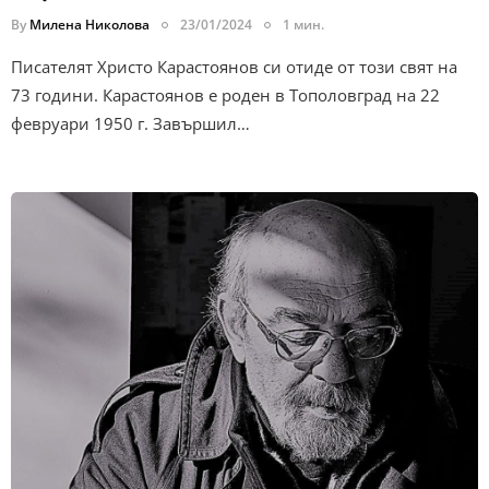
By
Милена Николова
23/01/2024
1 мин.
Писателят Христо Карастоянов си отиде от този свят на
73 години. Карастоянов е роден в Тополовград на 22
февруари 1950 г. Завършил…