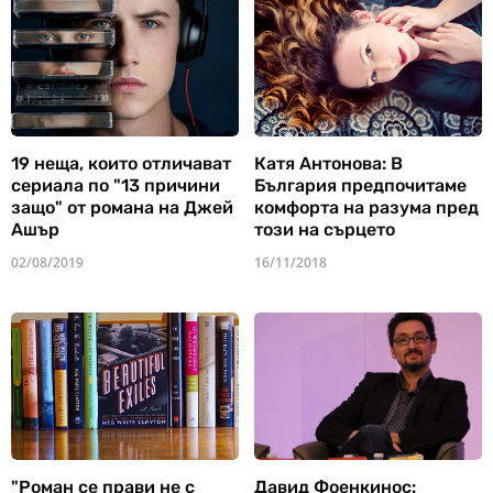
19 неща, които отличават
Катя Антонова: В
сериала по "13 причини
България предпочитаме
защо" от романа на Джей
комфорта на разума пред
Ашър
този на сърцето
02/08/2019
16/11/2018
"Роман се прави не с
Давид Фоенкинос: