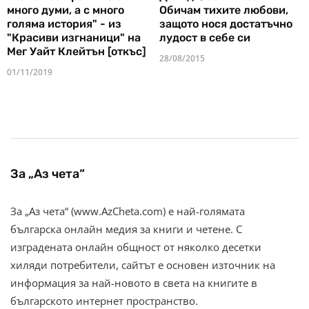
много думи, а с много
Обичам тихите любови,
голяма история" - из
защото нося достатъчно
"Красиви изгнаници" на
лудост в себе си
Мег Уайт Клейтън [откъс]
28/08/2015
01/11/2019
За „Аз чета“
За „Аз чета“ (www.AzCheta.com) е най-голямата
българска онлайн медия за книги и четене. С
изградената онлайн общност от няколко десетки
хиляди потребители, сайтът е основен източник на
информация за най-новото в света на книгите в
българското интернет пространство.