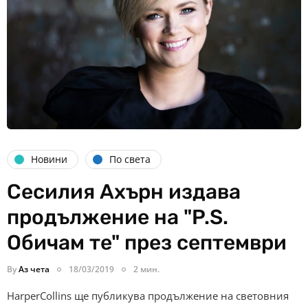
Новини
По света
Сесилия Ахърн издава
продължение на "P.S.
Обичам те" през септември
By
Аз чета
18/03/2019
2 мин.
HarperCollins ще публикува продължение на световния