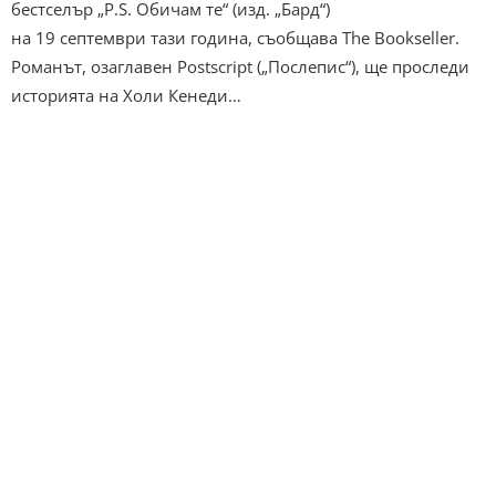
бестселър „P.S. Обичам те“ (изд. „Бард“)
на 19 септември тази година, съобщава The Bookseller.
Романът, озаглавен Postscript („Послепис“), ще проследи
историята на Холи Кенеди…