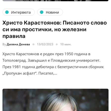
Интервюта
Новини
Христо Карастоянов: Писаното слово
си има простички, но железни
правила
By
Диляна Денева
13/02/2023
10 мин.
Христо Карастоянов е роден през 1950 година в
Тополовград. Завършил е Пловдивския университет.
През 1981 година дебютира с белетристичния сборник
„Пропукан асфалт”. Писател,…