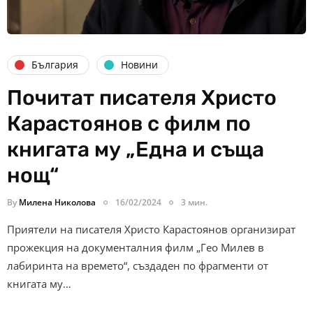
България
Новини
Почитат писателя Христо
Карастоянов с филм по
книгата му „Една и съща
нощ“
By
Милена Николова
16/02/2024
3 мин.
Приятели на писателя Христо Карастоянов организират
прожекция на документалния филм „Гео Милев в
лабиринта на времето“, създаден по фрагменти от
книгата му…