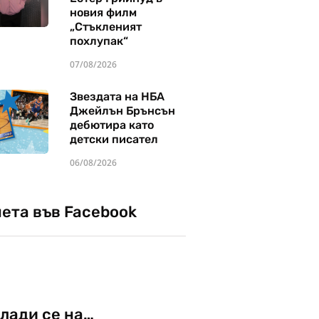
новия филм
„Стъкленият
похлупак“
07/08/2026
Звездата на НБА
Джейлън Брънсън
дебютира като
детски писател
06/08/2026
чета във Facebook
лади се на…