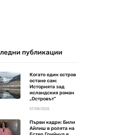
ледни публикации
Когато един остров
остане сам:
Историята зад
исландския роман
„Островът“
07/08/2026
Първи кадри: Били
Айлиш в ролята на
Естер Грийнуд в