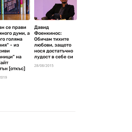
ан се прави
Давид
много думи, а
Фоенкинос:
го голяма
Обичам тихите
ия" - из
любови, защото
сиви
нося достатъчно
аници" на
лудост в себе си
Уайт
28/08/2015
тън [откъс]
2019