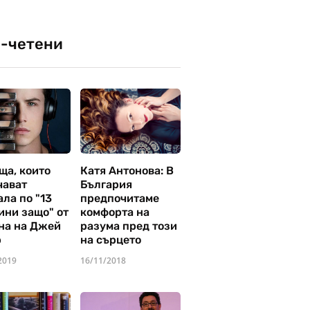
-четени
ща, които
Катя Антонова: В
чават
България
ла по "13
предпочитаме
ини защо" от
комфорта на
на на Джей
разума пред този
р
на сърцето
2019
16/11/2018