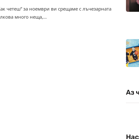
Как четеш“ за нoември ви срещаме с лъчезарната
толкова много неща,…
Аз 
Нас