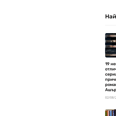
Най
19 не
отли
сериа
прич
рома
Ашъ
02/08/