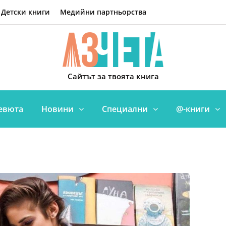
Детски книги
Медийни партньорства
Сайтът за твоята книга
евюта
Новини
Специални
@-книги