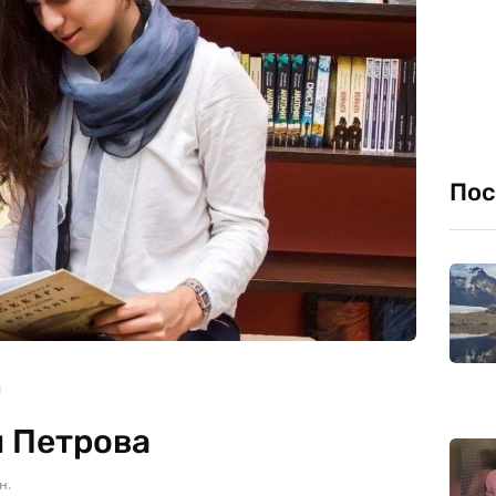
Пос
я Петрова
н.