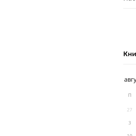
Кни
П
27
3
10