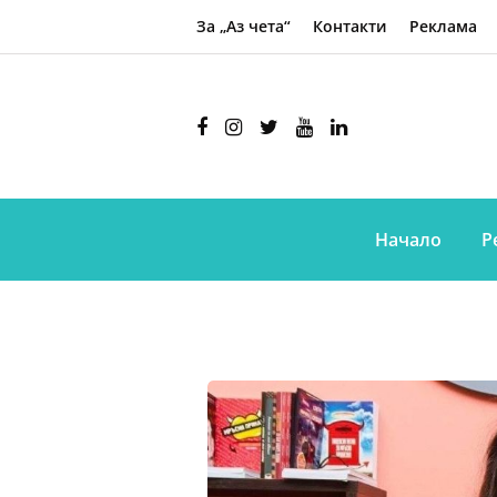
За „Аз чета“
Контакти
Реклама
Начало
Р