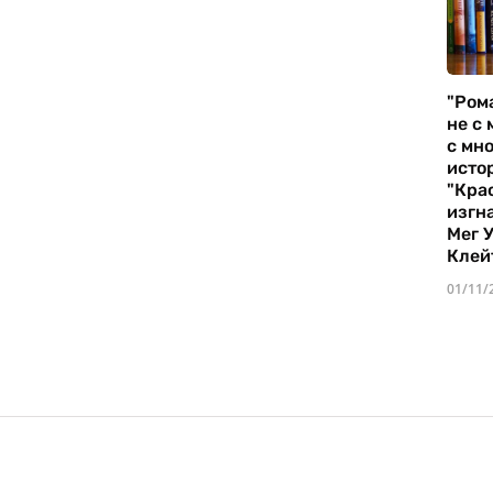
"Ром
не с 
с мно
истор
"Кра
изгн
Мег 
Клей
01/11/