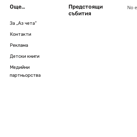
Още…
Предстоящи
No e
събития
За „Аз чета“
Контакти
Реклама
Детски книги
Медийни
партньорства