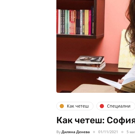
Как четеш
Специални
Как четеш: Софи
By
Диляна Денева
01/11/2021
5 ми