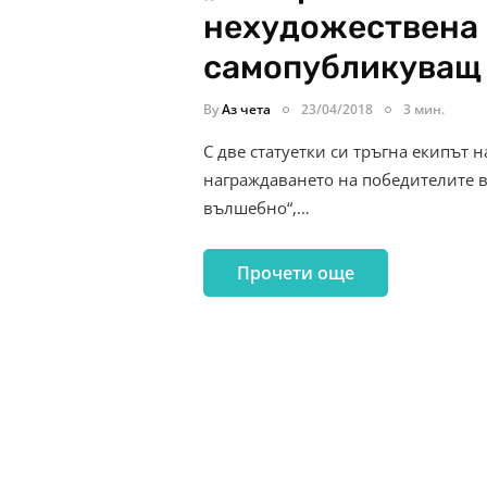
нехудожествена 
самопубликуващ
By
Аз чета
23/04/2018
3 мин.
С две статуетки си тръгна екипът 
награждаването на победителите в
вълшебно“,…
Прочети още