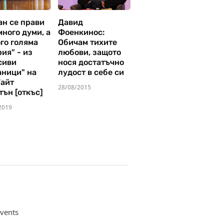
ан се прави
Давид
много думи, а
Фоенкинос:
го голяма
Обичам тихите
ия" - из
любови, защото
сиви
нося достатъчно
аници" на
лудост в себе си
Уайт
28/08/2015
тън [откъс]
2019
vents