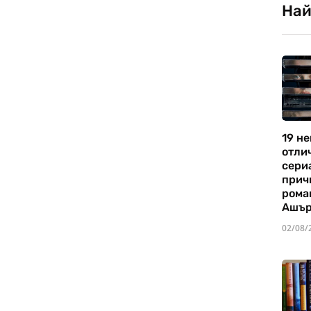
Най
19 не
отли
сериа
прич
рома
Ашъ
02/08/