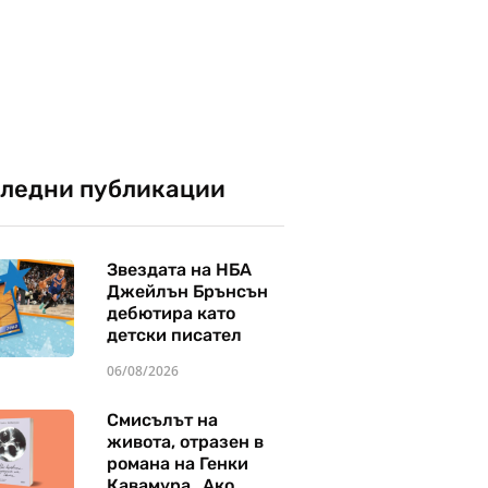
ледни публикации
Звездата на НБА
Джейлън Брънсън
дебютира като
детски писател
06/08/2026
Смисълът на
живота, отразен в
романа на Генки
Кавамура „Ако