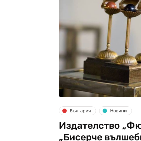
България
Новини
Издателство „Фю
„Бисерче вълшебн