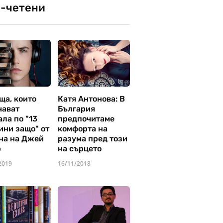
-четени
ща, които
Катя Антонова: В
чават
България
ла по "13
предпочитаме
ини защо" от
комфорта на
на на Джей
разума пред този
р
на сърцето
2019
16/11/2018