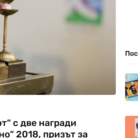
Пос
т“ с две награди
о“ 2018, призът за