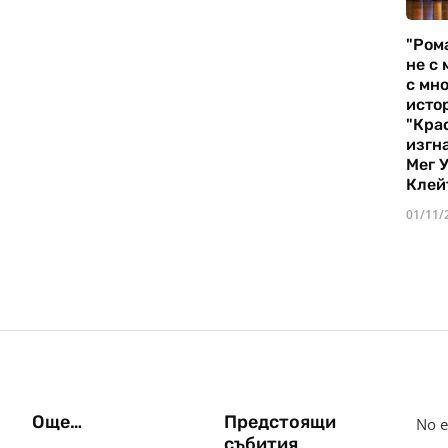
"Ром
не с 
с мно
истор
"Кра
изгн
Мег 
Клей
01/11/
Още…
Предстоящи
No e
събития