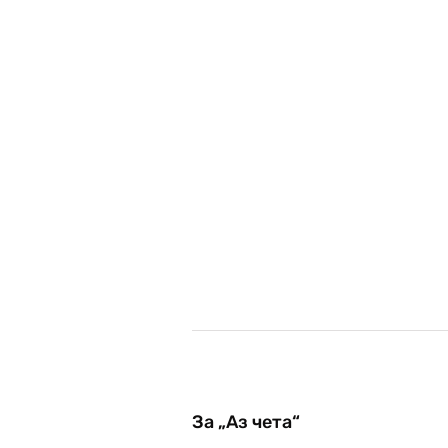
За „Аз чета“