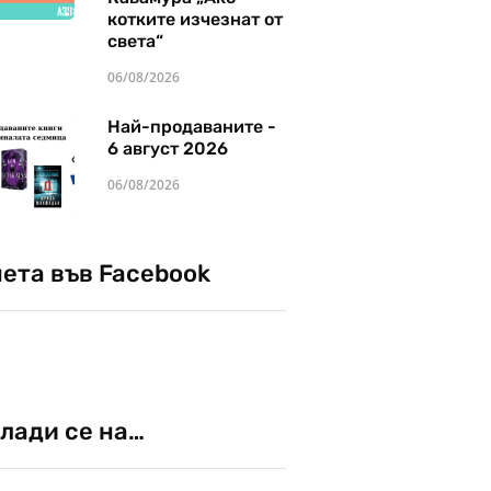
котките изчезнат от
света“
06/08/2026
Най-продаваните -
6 август 2026
06/08/2026
чета във Facebook
лади се на…