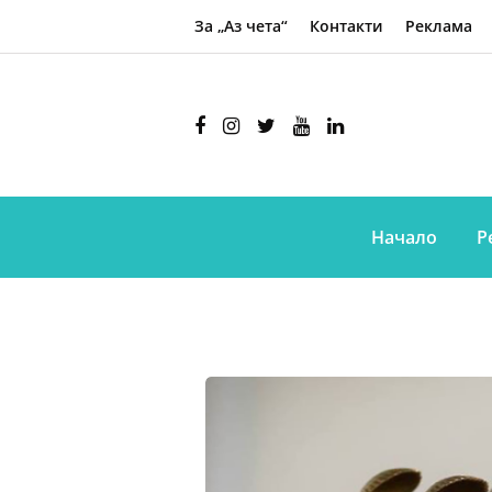
За „Аз чета“
Контакти
Реклама
Начало
Р