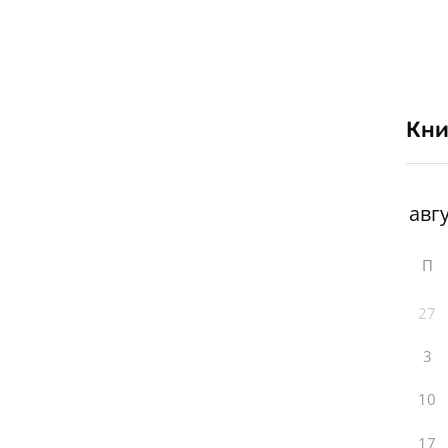
Кни
П
27
3
10
17