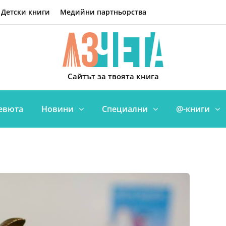
Детски книги
Медийни партньорства
Сайтът за твоята книга
евюта
Новини
Специални
@-книги