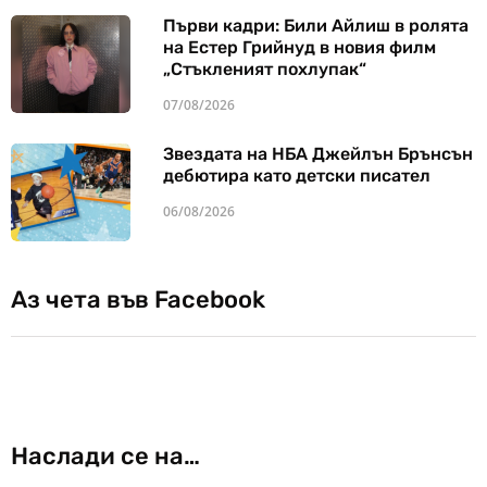
Първи кадри: Били Айлиш в ролята
на Естер Грийнуд в новия филм
„Стъкленият похлупак“
07/08/2026
Звездата на НБА Джейлън Брънсън
дебютира като детски писател
06/08/2026
Аз чета във Facebook
Наслади се на…