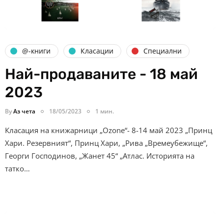
@-книги
Класации
Специални
Най-продаваните - 18 май
2023
By
Аз чета
18/05/2023
1 мин.
Класация на книжарници „Ozone“- 8-14 май 2023 „Принц
Хари. Резервният“, Принц Хари, „Рива „Времеубежище“,
Георги Господинов, „Жанет 45“ „Атлас. Историята на
татко…