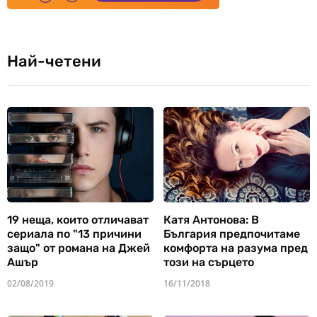
Най-четени
19 неща, които отличават
Катя Антонова: В
сериала по "13 причини
България предпочитаме
защо" от романа на Джей
комфорта на разума пред
Ашър
този на сърцето
02/08/2019
16/11/2018