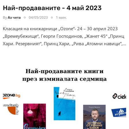
Най-продаваните - 4 май 2023
By
Аз чета
04/05/2023
1 мин.
Класация на книжарници „Ozone“- 24 – 30 април 2023
„Времеубежище“, Георги Господинов, „Жанет 45“ „Принц
Хари. Резервният“, Принц Хари, „Рива „Атомни навици”,…