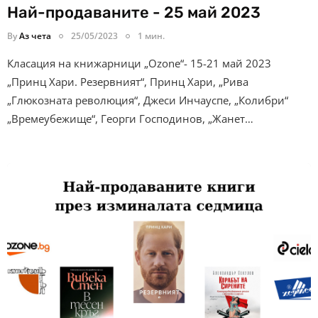
Най-продаваните - 25 май 2023
By
Аз чета
25/05/2023
1 мин.
Класация на книжарници „Ozone“- 15-21 май 2023
„Принц Хари. Резервният“, Принц Хари, „Рива
„Глюкозната революция“, Джеси Инчауспе, „Колибри“
„Времеубежище“, Георги Господинов, „Жанет…