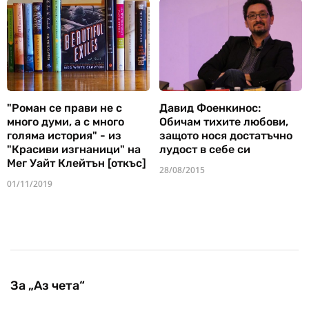
"Роман се прави не с
Давид Фоенкинос:
много думи, а с много
Обичам тихите любови,
голяма история" - из
защото нося достатъчно
"Красиви изгнаници" на
лудост в себе си
Мег Уайт Клейтън [откъс]
28/08/2015
01/11/2019
За „Аз чета“