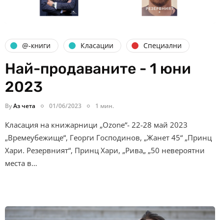
@-книги
Класации
Специални
Най-продаваните - 1 юни
2023
By
Аз чета
01/06/2023
1 мин.
Класация на книжарници „Ozone“- 22-28 май 2023
„Времеубежище“, Георги Господинов, „Жанет 45“ „Принц
Хари. Резервният“, Принц Хари, „Рива„ „50 невероятни
места в…