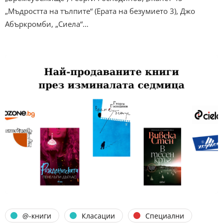
„Мъдростта на тълпите“ (Ерата на безумието 3), Джо
Абъркромби, „Сиела“…
@-книги
Класации
Специални