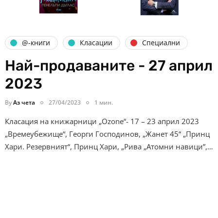
@-книги
Класации
Специални
Най-продаваните - 27 април
2023
By
Аз чета
27/04/2023
1 мин.
Класация на книжарници „Ozone“- 17 – 23 април 2023
„Времеубежище“, Георги Господинов, „Жанет 45“ „Принц
Хари. Резервният“, Принц Хари, „Рива „Атомни навици”,…