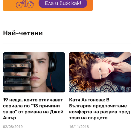
Най-четени
19 неща, които отличават
Катя Антонова: В
сериала по "13 причини
България предпочитаме
защо" от романа на Джей
комфорта на разума пред
Ашър
този на сърцето
02/08/2019
16/11/2018