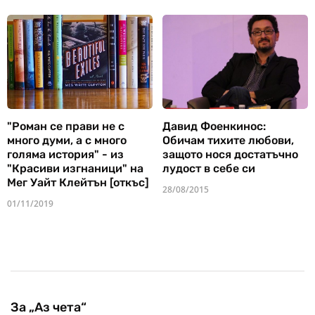
"Роман се прави не с
Давид Фоенкинос:
много думи, а с много
Обичам тихите любови,
голяма история" - из
защото нося достатъчно
"Красиви изгнаници" на
лудост в себе си
Мег Уайт Клейтън [откъс]
28/08/2015
01/11/2019
За „Аз чета“