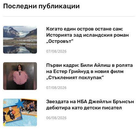
Последни публикации
Когато един остров остане сам:
Историята зад исландския роман
„Островът“
07/08/2026
Първи кадри: Били Айлиш в ролята
на Естер Грийнуд в новия филм
„Стъкленият похлупак“
07/08/2026
Звездата на НБА Джейлън Брънсън
дебютира като детски писател
06/08/2026