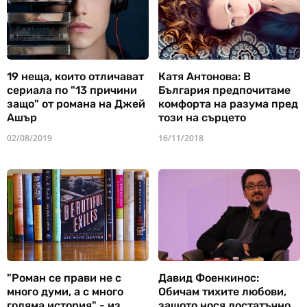
19 неща, които отличават
Катя Антонова: В
сериала по "13 причини
България предпочитаме
защо" от романа на Джей
комфорта на разума пред
Ашър
този на сърцето
02/08/2019
16/11/2018
"Роман се прави не с
Давид Фоенкинос:
много думи, а с много
Обичам тихите любови,
голяма история" - из
защото нося достатъчно