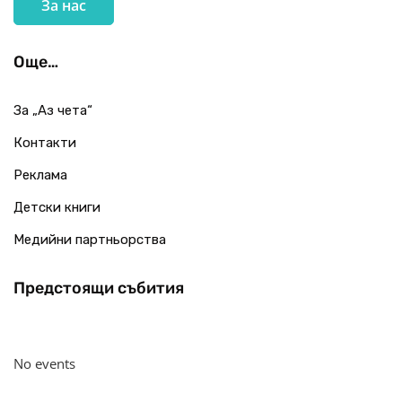
За нас
Още…
За „Аз чета“
Контакти
Реклама
Детски книги
Медийни партньорства
Предстоящи събития
No events