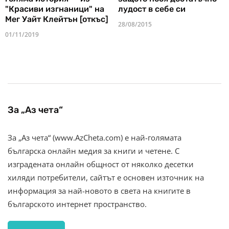
"Красиви изгнаници" на
лудост в себе си
Мег Уайт Клейтън [откъс]
28/08/2015
01/11/2019
За „Аз чета“
За „Аз чета“ (www.AzCheta.com) е най-голямата
българска онлайн медия за книги и четене. С
изградената онлайн общност от няколко десетки
хиляди потребители, сайтът е основен източник на
информация за най-новото в света на книгите в
българското интернет пространство.