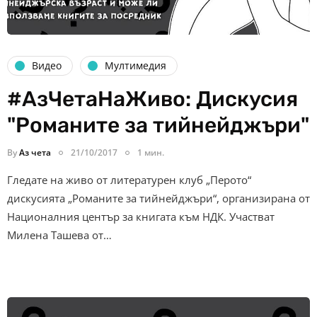
Видео
Мултимедия
#АзЧетаНаЖиво: Дискусия
"Романите за тийнейджъри"
By
Аз чета
21/10/2017
1 мин.
Гледате на живо от литературен клуб „Перото“
дискусията „Романите за тийнейджъри“, организирана от
Националния център за книгата към НДК. Участват
Милена Ташева от…