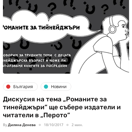
България
Новини
Дискусия на тема „Романите за
тинейджъри“ ще събере издатели и
читатели в „Перото“
By
Диляна Денева
18/10/2017
2 мин.