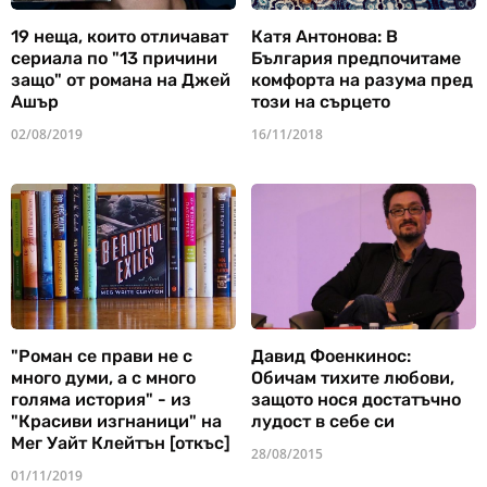
19 неща, които отличават
Катя Антонова: В
сериала по "13 причини
България предпочитаме
защо" от романа на Джей
комфорта на разума пред
Ашър
този на сърцето
02/08/2019
16/11/2018
"Роман се прави не с
Давид Фоенкинос:
много думи, а с много
Обичам тихите любови,
голяма история" - из
защото нося достатъчно
"Красиви изгнаници" на
лудост в себе си
Мег Уайт Клейтън [откъс]
28/08/2015
01/11/2019