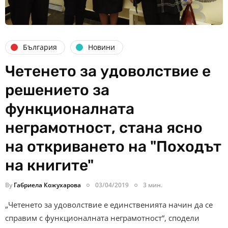
България
Новини
Четенето за удоволствие е
решението за
функционалната
неграмотност, стана ясно
на откриването на "Походът
на книгите"
By
Габриела Кожухарова
03/04/2019
3 мин.
„Четенето за удоволствие е единственията начин да се
справим с функционалната неграмотност“, сподели