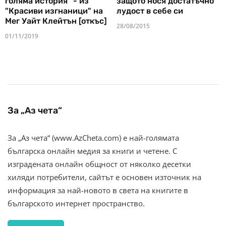
голяма история" - из
защото нося достатъчно
"Красиви изгнаници" на
лудост в себе си
Мег Уайт Клейтън [откъс]
28/08/2015
01/11/2019
За „Аз чета“
За „Аз чета“ (www.AzCheta.com) е най-голямата
българска онлайн медия за книги и четене. С
изградената онлайн общност от няколко десетки
хиляди потребители, сайтът е основен източник на
информация за най-новото в света на книгите в
българското интернет пространство.