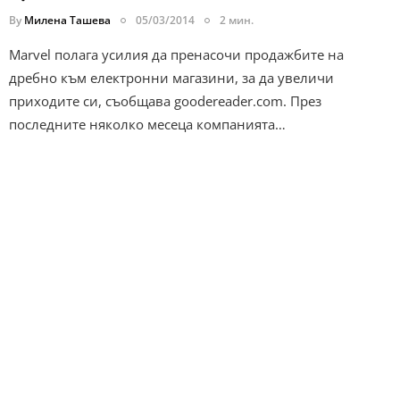
By
Милена Ташева
05/03/2014
2 мин.
Marvel полага усилия да пренасочи продажбите на
дребно към електронни магазини, за да увеличи
приходите си, съобщава goodereader.com. През
последните няколко месеца компанията…