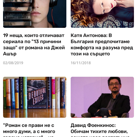
19 неща, които отличават
Катя Антонова: В
сериала по "13 причини
България предпочитаме
защо" от романа на Джей
комфорта на разума пред
Ашър
този на сърцето
02/08/2019
16/11/2018
"Роман се прави не с
Давид Фоенкинос:
много думи, а с много
Обичам тихите любови,