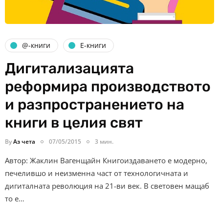
@-книги
Е-книги
Дигитализацията
реформира производството
и разпространението на
книги в целия свят
By
Аз чета
07/05/2015
3 мин.
Автор: Жаклин Вагенщайн Книгоиздаването е модерно,
печелившо и неизменна част от технологичната и
дигиталната революция на 21-ви век. В световен мащаб
то е…