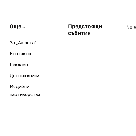
Още…
Предстоящи
No e
събития
За „Аз чета“
Контакти
Реклама
Детски книги
Медийни
партньорства