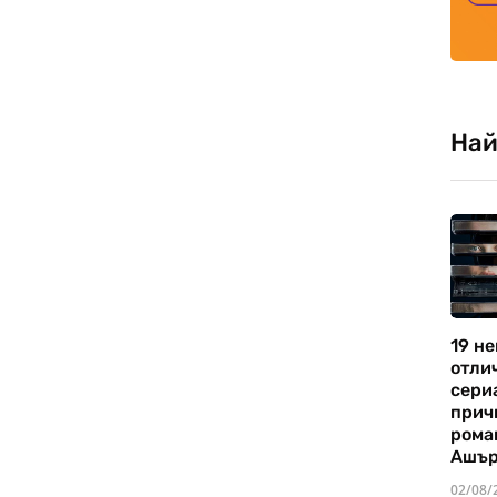
Най
19 не
отли
сериа
прич
рома
Ашъ
02/08/