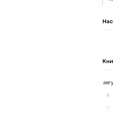
Нас
Кни
П
27