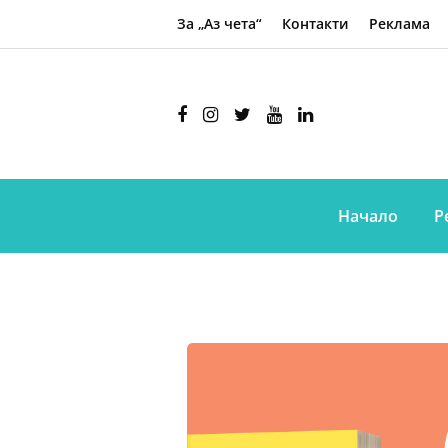
За „Аз чета“
Контакти
Реклама
Начало
Р