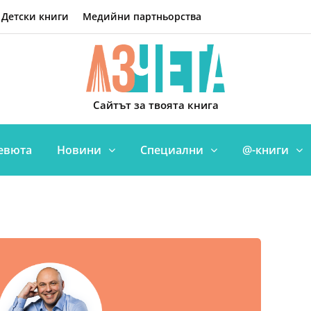
Детски книги
Медийни партньорства
Сайтът за твоята книга
евюта
Новини
Специални
@-книги