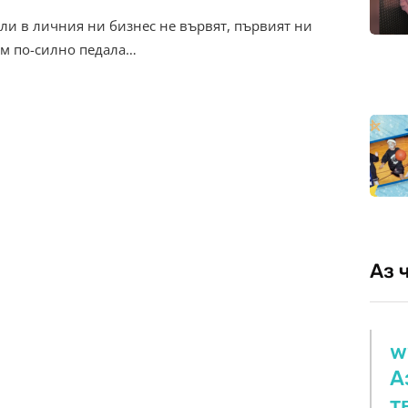
или в личния ни бизнес не вървят, първият ни
ем по-силно педала…
Аз 
w
А
т