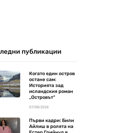
ледни публикации
Когато един остров
остане сам:
Историята зад
исландския роман
„Островът“
07/08/2026
Първи кадри: Били
Айлиш в ролята на
Естер Грийнуд в