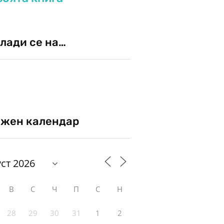
лади се на…
жен календар
В
С
Ч
П
С
Н
28
29
30
31
1
2