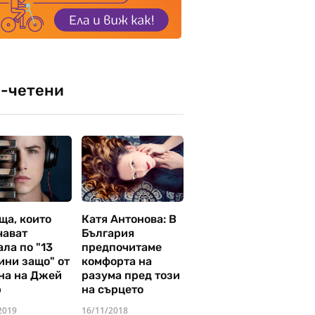
-четени
ща, които
Катя Антонова: В
чават
България
ла по "13
предпочитаме
ини защо" от
комфорта на
на на Джей
разума пред този
р
на сърцето
2019
16/11/2018