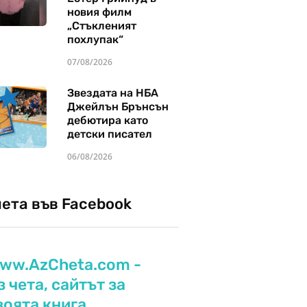
новия филм
„Стъкленият
похлупак“
07/08/2026
Звездата на НБА
Джейлън Брънсън
дебютира като
детски писател
06/08/2026
чета във Facebook
ww.AzCheta.com -
з чета, сайтът за
воята книга