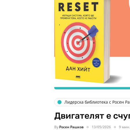
Лидерска библиотека с Росен Р
Двигателят е счу
By
Росен Рашков
13/05/2026
9 мин.