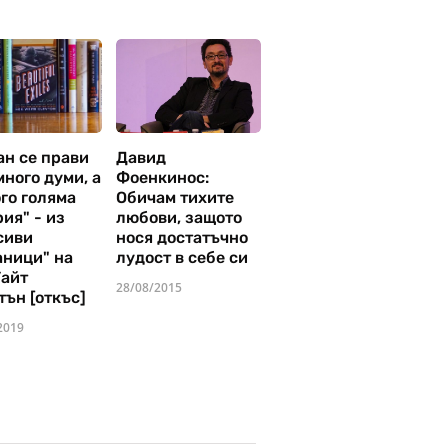
ан се прави
Давид
много думи, а
Фоенкинос:
го голяма
Обичам тихите
ия" - из
любови, защото
сиви
нося достатъчно
аници" на
лудост в себе си
Уайт
28/08/2015
тън [откъс]
2019