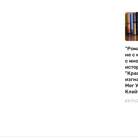
"Ром
не с 
с мно
истор
"Кра
изгн
Мег 
Клей
01/11/