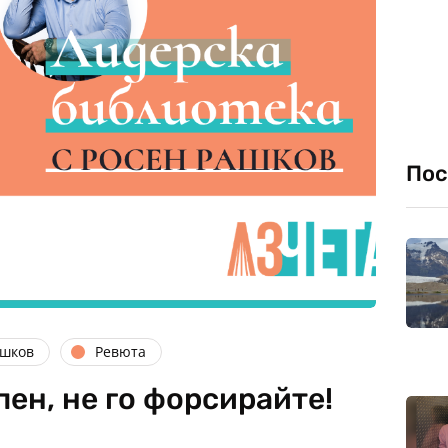
Пос
ашков
Ревюта
пен, не го форсирайте!