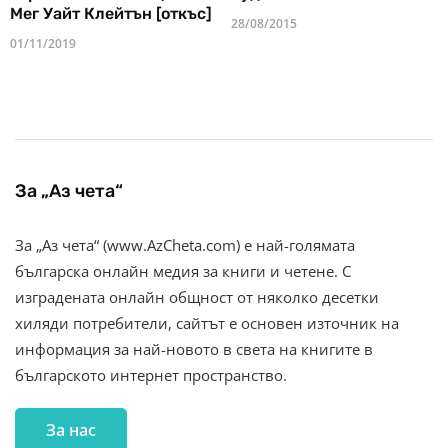
Мег Уайт Клейтън [откъс]
28/08/2015
01/11/2019
За „Аз чета“
За „Аз чета“ (www.AzCheta.com) е най-голямата
българска онлайн медия за книги и четене. С
изградената онлайн общност от няколко десетки
хиляди потребители, сайтът е основен източник на
информация за най-новото в света на книгите в
българското интернет пространство.
За нас