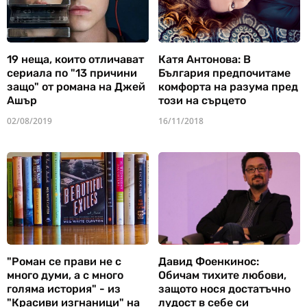
19 неща, които отличават
Катя Антонова: В
сериала по "13 причини
България предпочитаме
защо" от романа на Джей
комфорта на разума пред
Ашър
този на сърцето
02/08/2019
16/11/2018
"Роман се прави не с
Давид Фоенкинос:
много думи, а с много
Обичам тихите любови,
голяма история" - из
защото нося достатъчно
"Красиви изгнаници" на
лудост в себе си