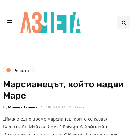
Ревюта
Марсианецът, който надви
Марс
By
Милена Ташева
19/08/2014
3 мин.
„Имало едно време марсианец, който се казвал
Валънтайн Майкъл Смит.“ Робърт А. Хайнлайн,
„Странник в странна страна“ Или не. Години наред