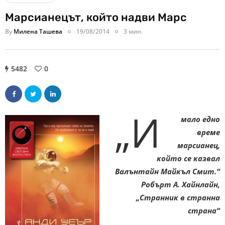
Марсианецът, който надви Марс
By
Милена Ташева
19/08/2014
3 мин.
5482
0
„И
мало едно
време
марсианец,
който се казвал
Валънтайн Майкъл Смит.“
Робърт А. Хайнлайн,
„Странник в странна
страна“