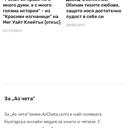
много думи, а с много
Обичам тихите любови,
голяма история" - из
защото нося достатъчно
"Красиви изгнаници" на
лудост в себе си
Мег Уайт Клейтън [откъс]
28/08/2015
01/11/2019
За „Аз чета“
За „Аз чета“ (www.AzCheta.com) е най-голямата
българска онлайн медия за книги и четене. С