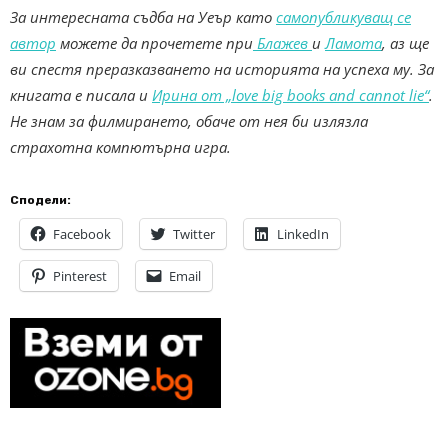
За интересната съдба на Уеър като
самопубликуващ се
автор
можете да прочетете при
Блажев
и
Ламота
, аз ще
ви спестя преразказването на историята на успеха му. За
книгата е писала и
Ирина от „love big books and cannot lie“
.
Не знам за филмирането, обаче от нея би излязла
страхотна компютърна игра.
Сподели:
Facebook
Twitter
LinkedIn
Pinterest
Email