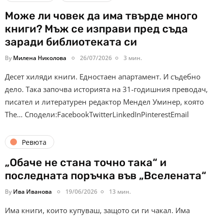
Може ли човек да има твърде много
книги? Мъж се изправи пред съда
заради библиотеката си
By
Милена Николова
26/07/2026
3 мин.
Десет хиляди книги. Едностаен апартамент. И съдебно
дело. Така започва историята на 31-годишния преводач,
писател и литературен редактор Мендел Уминер, която
The… Сподели:FacebookTwitterLinkedInPinterestEmail
Ревюта
„Обаче не стана точно така“ и
последната поръчка във „Вселената“
By
Ива Иванова
19/06/2026
13 мин.
Има книги, които купуваш, защото си ги чакал. Има