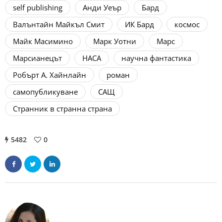
self publishing
Анди Уеър
Бард
Валънтайн Майкъл Смит
ИК Бард
космос
Майк Масимино
Марк Уотни
Марс
Марсианецът
НАСА
научна фантастика
Робърт А. Хайнлайн
роман
самопубликуване
САЩ
Странник в странна страна
5482
0