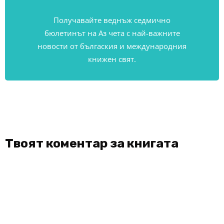
Получавайте веднъж седмично
бюлетинът на Аз чета с най-важните
новости от бългаския и международния
книжен свят.
Твоят коментар за книгата