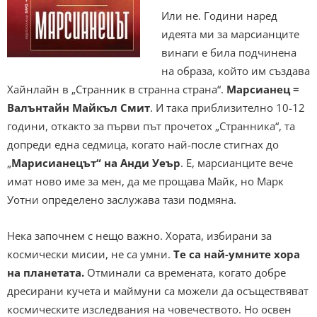
Или не. Години наред
идеята ми за марсианците
винаги е била подчинена
на образа, който им създава
Хайнлайн в „Странник в странна страна“.
Марсианец =
Валънтайн Майкъл Смит
. И така приблизително 10-12
години, откакто за първи път прочетох „Странника“, та
допреди една седмица, когато най-после стигнах до
„
Марисианецът“ на Анди Уеър
. Е, марсианците вече
имат ново име за мен, да ме прощава Майк, но Марк
Уотни определено заслужава тази подмяна.
Нека започнем с нещо важно. Хората, избирани за
космически мисии, не са умни.
Те са най-умните хора
на планетата.
Отминали са времената, когато добре
дресирани кучета и маймуни са можели да осъществяват
космическите изследвания на човечеството. Но освен