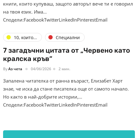
книги, които купуваш, защото авторът вече ти е говорил
на твоя език. Има…
Сподели:FacebookTwitterLinkedInPinterestEmail
10, които...
Специални
7 загадъчни цитата от „Червено като
кралска кръв“
By
Аз чета
04/06/2026
2 мин.
Запалена читателка от ранна възраст, Елизабет Харт
знае, че иска да стане писателка още от самото начало.
Но както в най-добрите истории,…
Сподели:FacebookTwitterLinkedInPinterestEmail