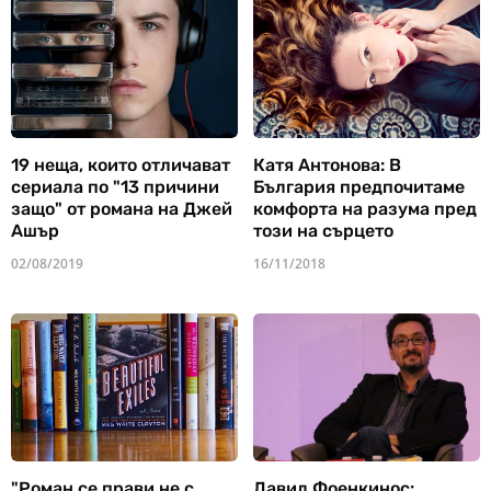
19 неща, които отличават
Катя Антонова: В
сериала по "13 причини
България предпочитаме
защо" от романа на Джей
комфорта на разума пред
Ашър
този на сърцето
02/08/2019
16/11/2018
"Роман се прави не с
Давид Фоенкинос: