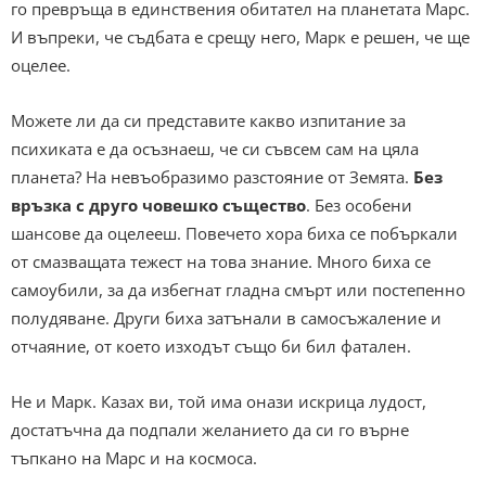
го превръща в единствения обитател на планетата Марс.
И въпреки, че съдбата е срещу него, Марк е решен, че ще
оцелее.
Можете ли да си представите какво изпитание за
психиката е да осъзнаеш, че си съвсем сам на цяла
планета? На невъобразимо разстояние от Земята.
Без
връзка с друго човешко същество
. Без особени
шансове да оцелееш. Повечето хора биха се побъркали
от смазващата тежест на това знание. Много биха се
самоубили, за да избегнат гладна смърт или постепенно
полудяване. Други биха затънали в самосъжаление и
отчаяние, от което изходът също би бил фатален.
Не и Марк. Казах ви, той има онази искрица лудост,
достатъчна да подпали желанието да си го върне
тъпкано на Марс и на космоса.