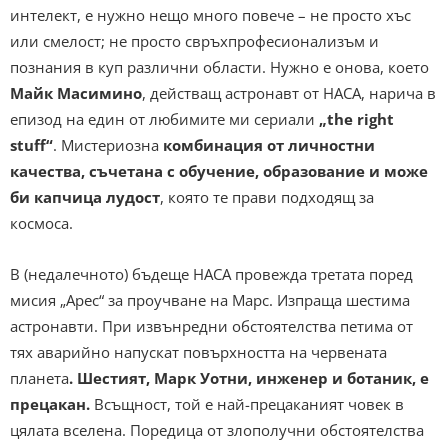
интелект, е нужно нещо много повече – не просто хъс
или смелост; не просто свръхпрофесионализъм и
познания в куп различни области. Нужно е онова, което
Майк Масимино
, действащ астронавт от НАСА, нарича в
епизод на един от любимите ми сериали
„the right
stuff“
. Мистериозна
комбинация от личностни
качества, съчетана с обучение, образование и може
би капчица лудост
, която те прави подходящ за
космоса.
В (недалечното) бъдеще НАСА провежда третата поред
мисия „Арес“ за проучване на Марс. Изпраща шестима
астронавти. При извънредни обстоятелства петима от
тях аварийно напускат повърхността на червената
планета
. Шестият, Марк Уотни, инженер и ботаник, е
прецакан.
Всъщност, той е най-прецаканият човек в
цялата вселена. Поредица от злополучни обстоятелства