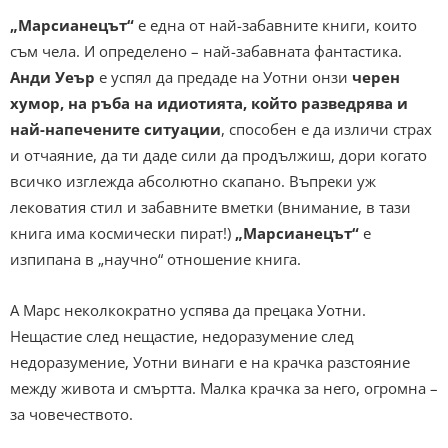
„Марсианецът“
е една от най-забавните книги, които
съм чела. И определено – най-забавната фантастика.
Анди Уеър
е успял да предаде на Уотни онзи
черен
хумор, на ръба на идиотията, който разведрява и
най-напечените ситуации
, способен е да изличи страх
и отчаяние, да ти даде сили да продължиш, дори когато
всичко изглежда абсолютно скапано. Въпреки уж
лековатия стил и забавните вметки (внимание, в тази
книга има космически пират!)
„Марсианецът“
е
изпипана в „научно“ отношение книга.
А Марс неколкократно успява да прецака Уотни.
Нещастие след нещастие, недоразумение след
недоразумение, Уотни винаги е на крачка разстояние
между живота и смъртта. Малка крачка за него, огромна –
за човечеството.