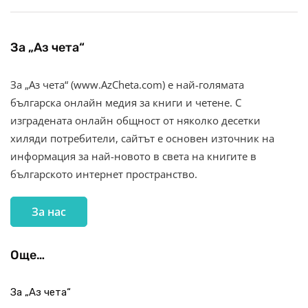
За „Аз чета“
За „Аз чета“ (www.AzCheta.com) е най-голямата
българска онлайн медия за книги и четене. С
изградената онлайн общност от няколко десетки
хиляди потребители, сайтът е основен източник на
информация за най-новото в света на книгите в
българското интернет пространство.
За нас
Още…
За „Аз чета“