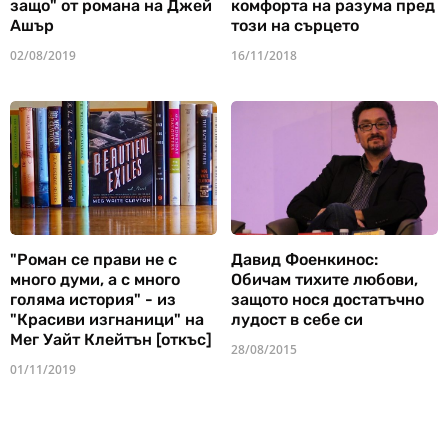
защо" от романа на Джей
комфорта на разума пред
Ашър
този на сърцето
02/08/2019
16/11/2018
"Роман се прави не с
Давид Фоенкинос:
много думи, а с много
Обичам тихите любови,
голяма история" - из
защото нося достатъчно
"Красиви изгнаници" на
лудост в себе си
Мег Уайт Клейтън [откъс]
28/08/2015
01/11/2019