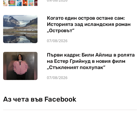
09/08/2026
Когато един остров остане сам:
Историята зад исландския роман
„Островът“
07/08/2026
Първи кадри: Били Айлиш в ролята
на Естер Грийнуд в новия филм
„Стъкленият похлупак“
07/08/2026
Аз чета във Facebook