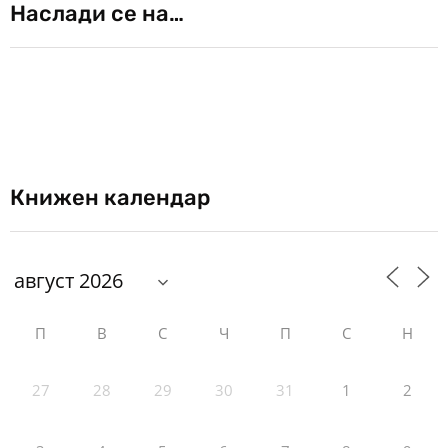
Наслади се на…
Книжен календар
П
В
С
Ч
П
С
Н
27
28
29
30
31
1
2