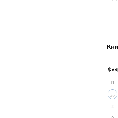
Кни
П
26
2
9