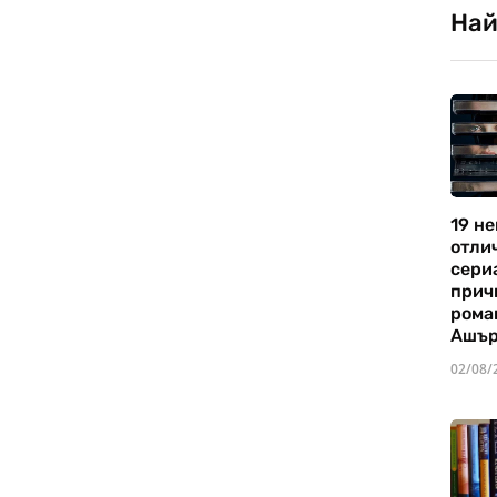
Най
19 не
отли
сериа
прич
рома
Ашъ
02/08/