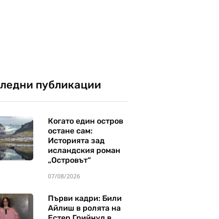
ледни публикации
Когато един остров
остане сам:
Историята зад
исландския роман
„Островът“
07/08/2026
Първи кадри: Били
Айлиш в ролята на
Естер Грийнуд в