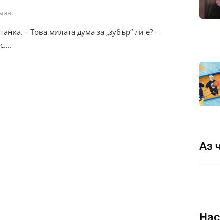
 мин.
анка. – Това милата дума за „зубър“ ли е? –
ас….
Аз 
Нас