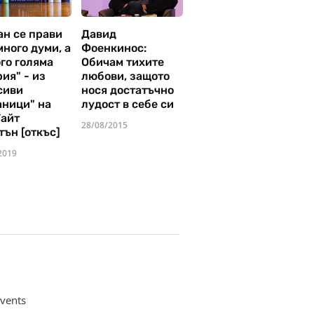
ан се прави
Давид
много думи, а
Фоенкинос:
го голяма
Обичам тихите
ия" - из
любови, защото
сиви
нося достатъчно
аници" на
лудост в себе си
Уайт
28/08/2015
тън [откъс]
2019
vents