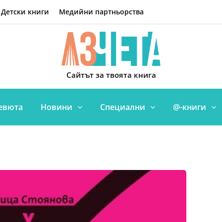
Детски книги
Медийни партньорства
Сайтът за твоята книга
евюта
Новини
Специални
@-книги