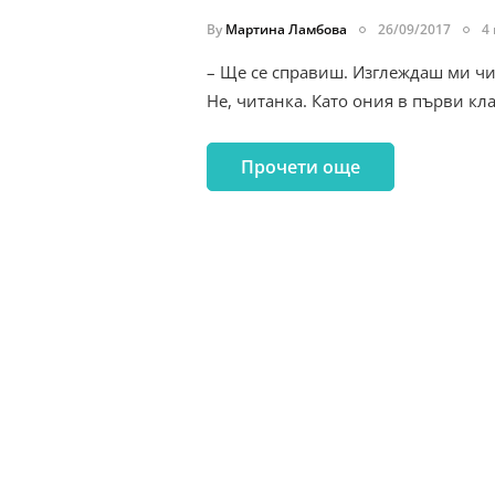
By
Мартина Ламбова
26/09/2017
4
– Ще се справиш. Изглеждаш ми чит
Не, читанка. Като ония в първи кл
Прочети още