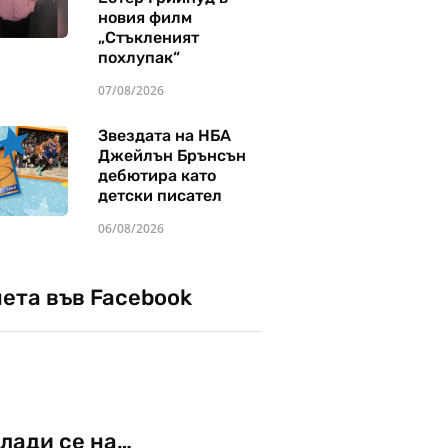
новия филм
„Стъкленият
похлупак“
07/08/2026
Звездата на НБА
Джейлън Брънсън
дебютира като
детски писател
06/08/2026
чета във Facebook
лади се на…