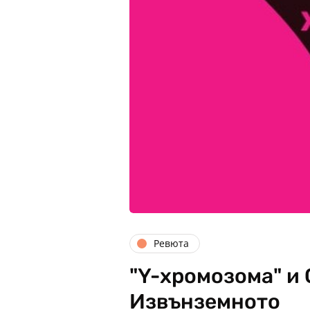
Ревюта
"Y-хромозома" и
Извънземното