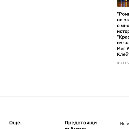
"Ром
не с 
с мно
истор
"Кра
изгн
Мег 
Клей
01/11/
Още…
Предстоящи
No e