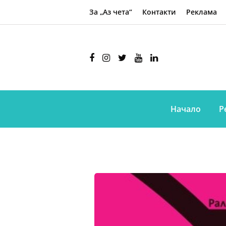
За „Аз чета“
Контакти
Реклама
Начало
Р