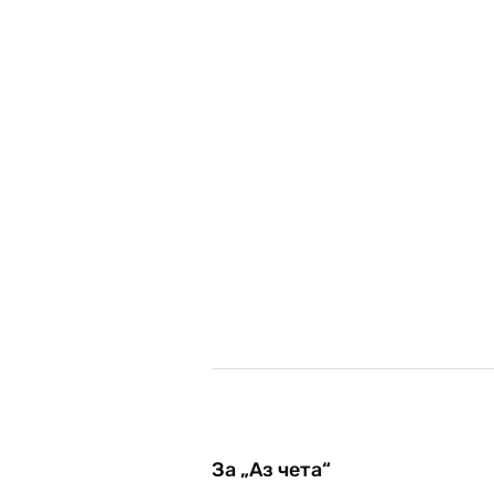
За „Аз чета“