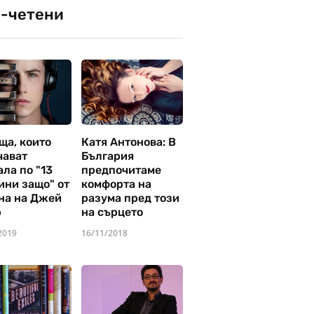
-четени
ща, които
Катя Антонова: В
чават
България
ла по "13
предпочитаме
ини защо" от
комфорта на
на на Джей
разума пред този
р
на сърцето
2019
16/11/2018