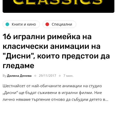
Книги и кино
Специални
16 игрални римейка на
класически анимации на
"Дисни", които предстои да
гледаме
By
Диляна Денева
29/11/2017
7 мин.
Шестнайсет от най-обичаните анимации на студио
„Дисни“ ще бъдат съживени в игрални филми. Ние
лично нямаме търпение отново да събудим детето в…