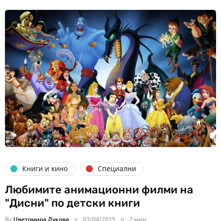
Книги и кино
Специални
Любимите анимационни филми на
"Дисни" по детски книги
By
Цветомира Дукова
03/04/2015
2 мин.