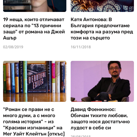
19 неща, които отличават
Катя Антонова: В
сериала по "13 причини
България предпочитаме
защо" от романа на Джей
комфорта на разума пред
Ашър
този на сърцето
02/08/2019
16/11/2018
"Роман се прави не с
Давид Фоенкинос:
много думи, а с много
Обичам тихите любови,
голяма история" - из
защото нося достатъчно
"Красиви изгнаници" на
лудост в себе си
Мег Уайт Клейтън [откъс]
28/08/2015