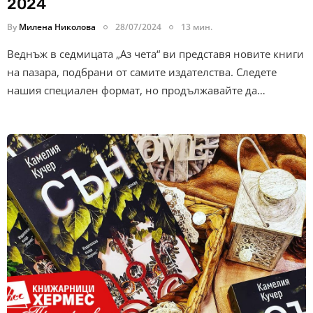
2024
By
Милена Николова
28/07/2024
13 мин.
Веднъж в седмицата „Аз чета“ ви представя новите книги
на пазара, подбрани от самите издателства. Следете
нашия специален формат, но продължавайте да…