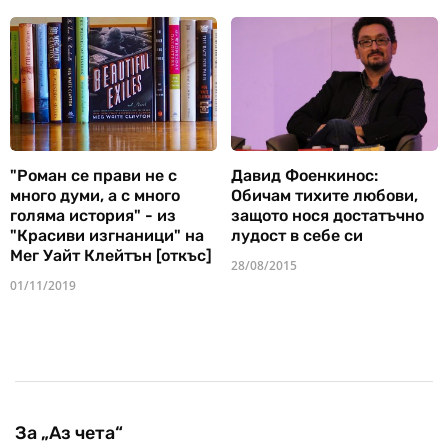
"Роман се прави не с
Давид Фоенкинос:
много думи, а с много
Обичам тихите любови,
голяма история" - из
защото нося достатъчно
"Красиви изгнаници" на
лудост в себе си
Мег Уайт Клейтън [откъс]
28/08/2015
01/11/2019
За „Аз чета“