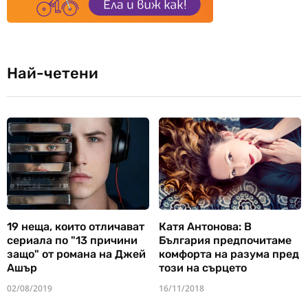
Най-четени
19 неща, които отличават
Катя Антонова: В
сериала по "13 причини
България предпочитаме
защо" от романа на Джей
комфорта на разума пред
Ашър
този на сърцето
02/08/2019
16/11/2018