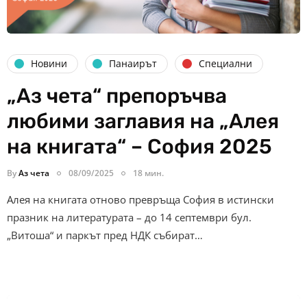
Новини
Панаирът
Специални
„Аз чета“ препоръчва
любими заглавия на „Алея
на книгата“ – София 2025
By
Аз чета
08/09/2025
18 мин.
Алея на книгата отново превръща София в истински
празник на литературата – до 14 септември бул.
„Витоша“ и паркът пред НДК събират…