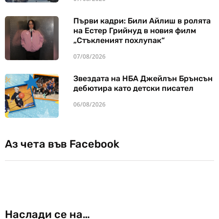
Първи кадри: Били Айлиш в ролята
на Естер Грийнуд в новия филм
„Стъкленият похлупак“
07/08/2026
Звездата на НБА Джейлън Брънсън
дебютира като детски писател
06/08/2026
Аз чета във Facebook
Наслади се на…