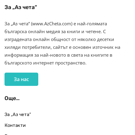
За „Аз чета“
За „Аз чета“ (www.AzCheta.com) е най-голямата
българска онлайн медия за книги и четене. С
изградената онлайн общност от няколко десетки
хиляди потребители, сайтът е основен източник на
информация за най-новото в света на книгите в
българското интернет пространство.
За нас
Още…
За „Аз чета“
Контакти