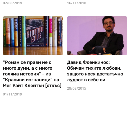
02/08/2019
16/11/2018
"Роман се прави не с
Давид Фоенкинос:
много думи, а с много
Обичам тихите любови,
голяма история" - из
защото нося достатъчно
"Красиви изгнаници" на
лудост в себе си
Мег Уайт Клейтън [откъс]
28/08/2015
01/11/2019