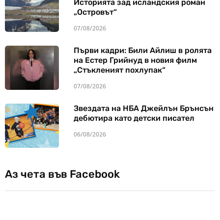
Историята зад исландския роман
„Островът“
07/08/2026
Първи кадри: Били Айлиш в ролята
на Естер Грийнуд в новия филм
„Стъкленият похлупак“
07/08/2026
Звездата на НБА Джейлън Брънсън
дебютира като детски писател
06/08/2026
Аз чета във Facebook