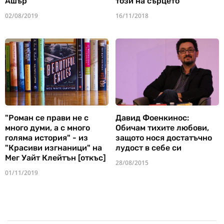
Ашър
този на сърцето
02/08/2019
16/11/2018
"Роман се прави не с
Давид Фоенкинос:
много думи, а с много
Обичам тихите любови,
голяма история" - из
защото нося достатъчно
"Красиви изгнаници" на
лудост в себе си
Мег Уайт Клейтън [откъс]
28/08/2015
01/11/2019