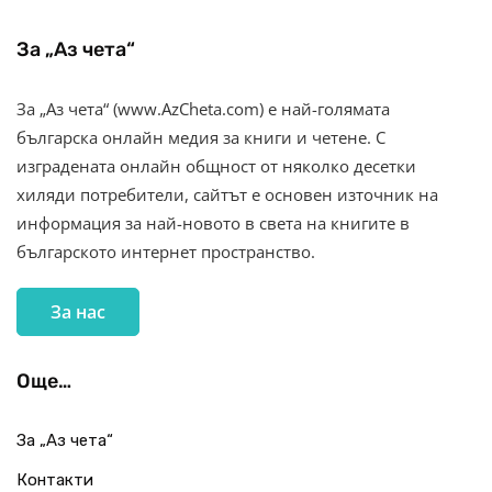
За „Аз чета“
За „Аз чета“ (www.AzCheta.com) е най-голямата
българска онлайн медия за книги и четене. С
изградената онлайн общност от няколко десетки
хиляди потребители, сайтът е основен източник на
информация за най-новото в света на книгите в
българското интернет пространство.
За нас
Още…
За „Аз чета“
Контакти