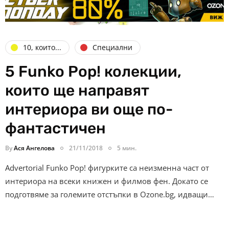
10, които...
Специални
5 Funko Pop! колекции,
които ще направят
интериора ви още по-
фантастичен
By
Ася Ангелова
21/11/2018
5 мин.
Advertorial Funko Pop! фигурките са неизменна част от
интериора на всеки книжен и филмов фен. Докато се
подготвяме за големите отстъпки в Ozone.bg, идващи…