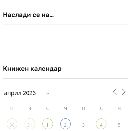
Наслади се на…
Книжен календар
П
В
С
Ч
П
С
Н
3
5
30
31
1
2
4