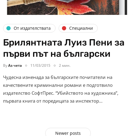
От издателствата
Специални
Брилянтната Луиз Пени за
първи път на български
By
Аз чета
11/03/2015
2 мин.
Чудесна изненада за българските почитатели на
качествените криминални романи е подготвило
издателство СофтПрес. “Убийството на художника”,
първата книга от поредицата за инспектор…
Newer posts