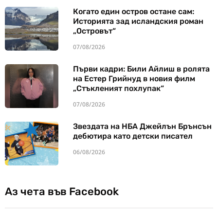
Когато един остров остане сам:
Историята зад исландския роман
„Островът“
07/08/2026
Първи кадри: Били Айлиш в ролята
на Естер Грийнуд в новия филм
„Стъкленият похлупак“
07/08/2026
Звездата на НБА Джейлън Брънсън
дебютира като детски писател
06/08/2026
Аз чета във Facebook