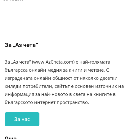
За „Аз чета“
За „Аз чета“ (www.AzCheta.com) е най-голямата
българска онлайн медия за книги и четене. С
изградената онлайн общност от няколко десетки
хиляди потребители, сайтът е основен източник на
информация за най-новото в света на книгите в
българското интернет пространство.
За нас
Още…