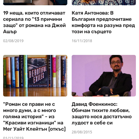
19 неща, които отличават
Катя Антонова: В
сериала по "13 причини
България предпочитаме
защо" от романа на Джей
комфорта на разума пред
Ашър
този на сърцето
02/08/2019
16/11/2018
"Роман се прави не с
Давид Фоенкинос:
много думи, а с много
Обичам тихите любови,
голяма история" - из
защото нося достатъчно
"Красиви изгнаници" на
лудост в себе си
Мег Уайт Клейтън [откъс]
28/08/2015
01/11/2019