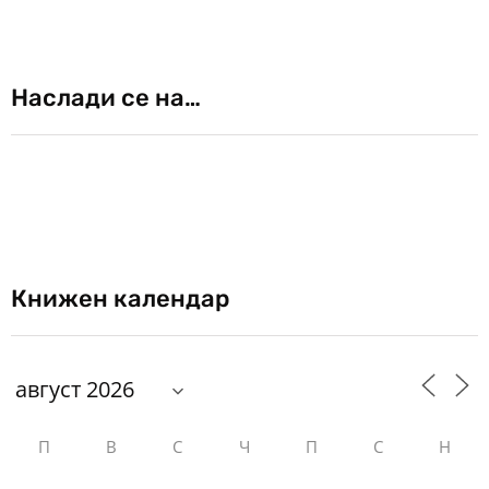
Наслади се на…
Книжен календар
П
В
С
Ч
П
С
Н