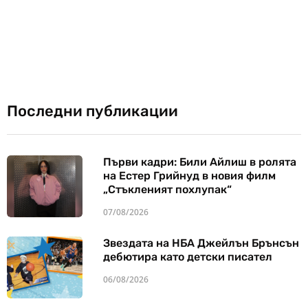
Последни публикации
Първи кадри: Били Айлиш в ролята
на Естер Грийнуд в новия филм
„Стъкленият похлупак“
07/08/2026
Звездата на НБА Джейлън Брънсън
дебютира като детски писател
06/08/2026