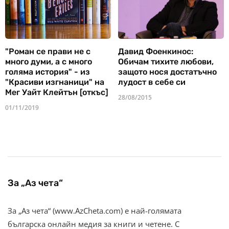
"Роман се прави не с
Давид Фоенкинос:
много думи, а с много
Обичам тихите любови,
голяма история" - из
защото нося достатъчно
"Красиви изгнаници" на
лудост в себе си
Мег Уайт Клейтън [откъс]
28/08/2015
01/11/2019
За „Аз чета“
За „Аз чета“ (www.AzCheta.com) е най-голямата
българска онлайн медия за книги и четене. С