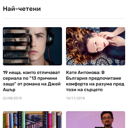
Най-четени
19 неща, които отличават
Катя Антонова: В
сериала по "13 причини
България предпочитаме
защо" от романа на Джей
комфорта на разума пред
Ашър
този на сърцето
02/08/2019
16/11/2018