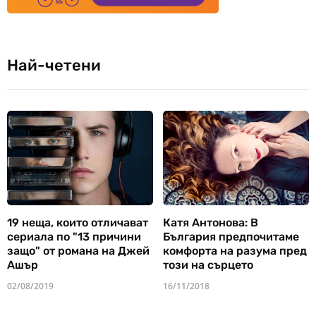
Най-четени
19 неща, които отличават
Катя Антонова: В
сериала по "13 причини
България предпочитаме
защо" от романа на Джей
комфорта на разума пред
Ашър
този на сърцето
02/08/2019
16/11/2018