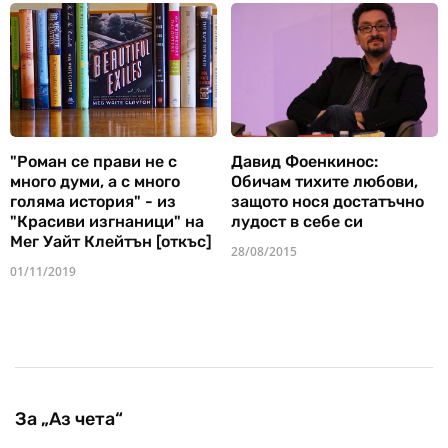
"Роман се прави не с
Давид Фоенкинос:
много думи, а с много
Обичам тихите любови,
голяма история" - из
защото нося достатъчно
"Красиви изгнаници" на
лудост в себе си
Мег Уайт Клейтън [откъс]
28/08/2015
01/11/2019
За „Аз чета“