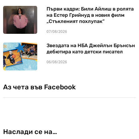
Първи кадри: Били Айлиш в ролята
на Естер Грийнуд в новия филм
„Стъкленият похлупак“
07/08/2026
Звездата на НБА Джейлън Брънсън
дебютира като детски писател
06/08/2026
Аз чета във Facebook
Наслади се на…