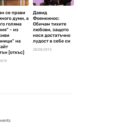
ан се прави
Давид
много думи, а
Фоенкинос:
го голяма
Обичам тихите
ия" - из
любови, защото
сиви
нося достатъчно
аници" на
лудост в себе си
Уайт
28/08/2015
тън [откъс]
2019
vents