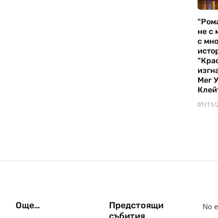
"Ром
не с 
с мно
истор
"Кра
изгн
Мег 
Клей
01/11/
Още…
Предстоящи
No e
събития