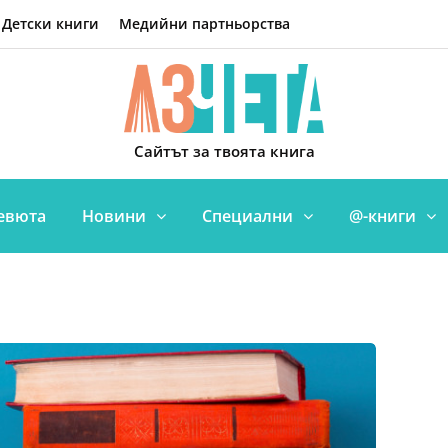
Детски книги
Медийни партньорства
Сайтът за твоята книга
евюта
Новини
Специални
@-книги