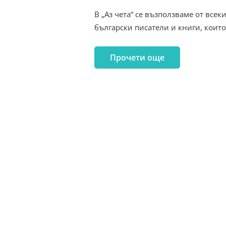
В „Аз чета“ се възползваме от вс
български писатели и книги, коит
Прочети още