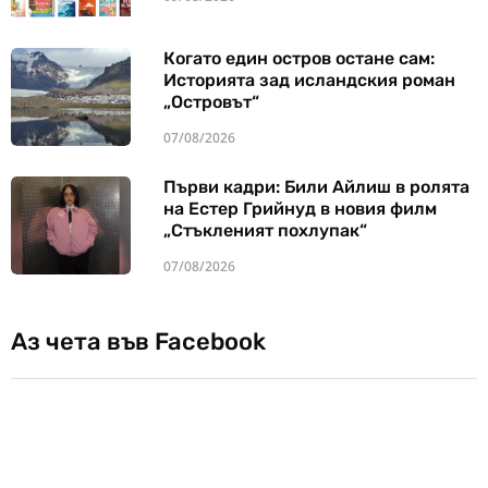
Когато един остров остане сам:
Историята зад исландския роман
„Островът“
07/08/2026
Първи кадри: Били Айлиш в ролята
на Естер Грийнуд в новия филм
„Стъкленият похлупак“
07/08/2026
Аз чета във Facebook