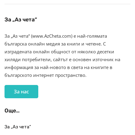
За „Аз чета“
За „Аз чета“ (www.AzCheta.com) е най-голямата
българска онлайн медия за книги и четене. С
изградената онлайн общност от няколко десетки
хиляди потребители, сайтът е основен източник на
информация за най-новото в света на книгите в
българското интернет пространство.
За нас
Още…
За „Аз чета“