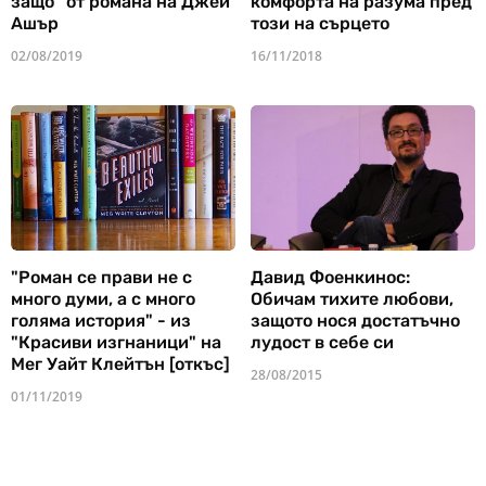
защо" от романа на Джей
комфорта на разума пред
Ашър
този на сърцето
02/08/2019
16/11/2018
"Роман се прави не с
Давид Фоенкинос:
много думи, а с много
Обичам тихите любови,
голяма история" - из
защото нося достатъчно
"Красиви изгнаници" на
лудост в себе си
Мег Уайт Клейтън [откъс]
28/08/2015
01/11/2019