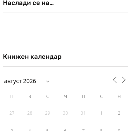
Наслади се на…
Книжен календар
П
В
С
Ч
П
С
Н
27
28
29
30
31
1
2
3
4
5
6
7
8
9