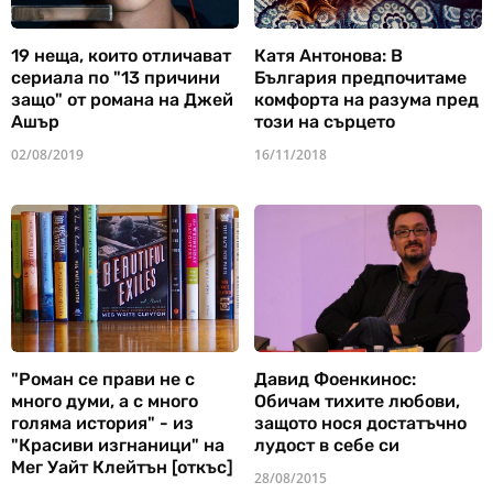
19 неща, които отличават
Катя Антонова: В
сериала по "13 причини
България предпочитаме
защо" от романа на Джей
комфорта на разума пред
Ашър
този на сърцето
02/08/2019
16/11/2018
"Роман се прави не с
Давид Фоенкинос:
много думи, а с много
Обичам тихите любови,
голяма история" - из
защото нося достатъчно
"Красиви изгнаници" на
лудост в себе си
Мег Уайт Клейтън [откъс]
28/08/2015