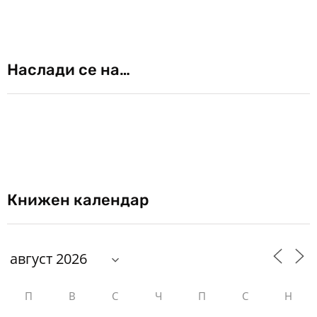
Наслади се на…
Книжен календар
П
В
С
Ч
П
С
Н