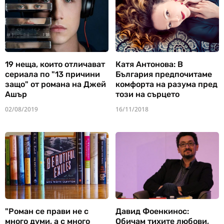
19 неща, които отличават
Катя Антонова: В
сериала по "13 причини
България предпочитаме
защо" от романа на Джей
комфорта на разума пред
Ашър
този на сърцето
02/08/2019
16/11/2018
"Роман се прави не с
Давид Фоенкинос:
много думи, а с много
Обичам тихите любови,