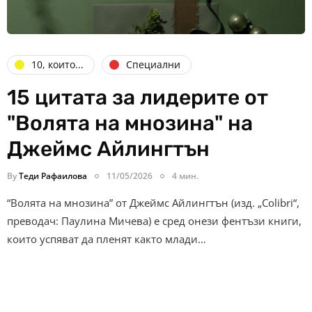
10, които...
Специални
15 цитата за лидерите от
"Волята на мнозина" на
Джеймс Айлингтън
By
Теди Рафаилова
11/05/2026
4 мин.
“Волята на мнозина” от Джеймс Айлингтън (изд. „Colibri“,
преводач: Паулина Мичева) е сред онези фентъзи книги,
които успяват да пленят както млади…