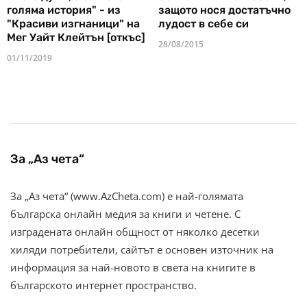
голяма история" - из
защото нося достатъчно
"Красиви изгнаници" на
лудост в себе си
Мег Уайт Клейтън [откъс]
28/08/2015
01/11/2019
За „Аз чета“
За „Аз чета“ (www.AzCheta.com) е най-голямата
българска онлайн медия за книги и четене. С
изградената онлайн общност от няколко десетки
хиляди потребители, сайтът е основен източник на
информация за най-новото в света на книгите в
българското интернет пространство.