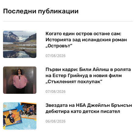
Последни публикации
Когато един остров остане сам:
Историята зад исландския роман
„Островът“
07/08/2026
Първи кадри: Били Айлиш в ролята
на Естер Грийнуд в новия филм
„Стъкленият похлупак“
07/08/2026
Звездата на НБА Джейлън Брънсън
дебютира като детски писател
06/08/2026