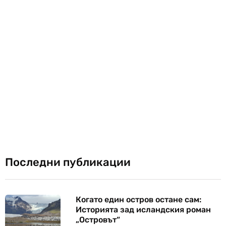
Последни публикации
Когато един остров остане сам:
Историята зад исландския роман
„Островът“