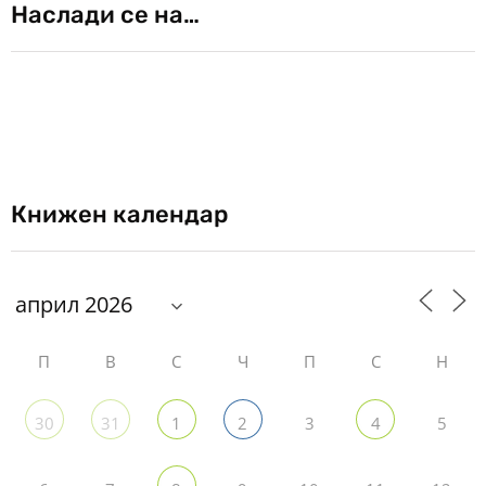
Наслади се на…
Книжен календар
П
В
С
Ч
П
С
Н
3
5
30
31
1
2
4