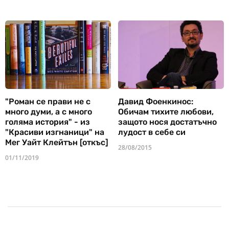
"Роман се прави не с
Давид Фоенкинос:
много думи, а с много
Обичам тихите любови,
голяма история" - из
защото нося достатъчно
"Красиви изгнаници" на
лудост в себе си
Мег Уайт Клейтън [откъс]
28/08/2015
01/11/2019