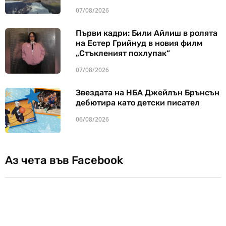
07/08/2026
Първи кадри: Били Айлиш в ролята
на Естер Грийнуд в новия филм
„Стъкленият похлупак“
07/08/2026
Звездата на НБА Джейлън Брънсън
дебютира като детски писател
06/08/2026
Аз чета във Facebook