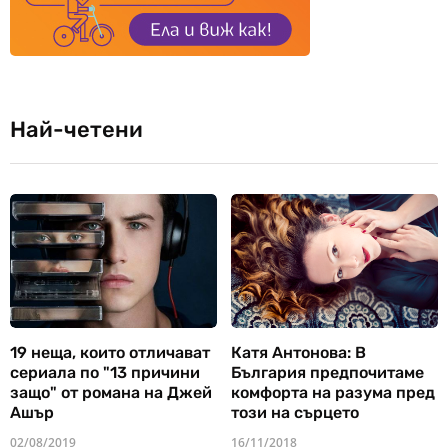
Най-четени
19 неща, които отличават
Катя Антонова: В
сериала по "13 причини
България предпочитаме
защо" от романа на Джей
комфорта на разума пред
Ашър
този на сърцето
02/08/2019
16/11/2018