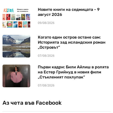
Новите книги на седмицата - 9
август 2026
09/08/2026
Когато един остров остане сам:
Историята зад исландския роман
„Островът“
07/08/2026
Първи кадри: Били Айлиш в ролята
на Естер Грийнуд в новия филм
„Стъкленият похлупак“
07/08/2026
Аз чета във Facebook