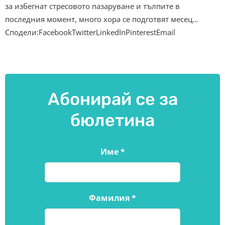
за избегнат стресовото пазаруване и тълпите в
последния момент, много хора се подготвят месец…
Сподели:FacebookTwitterLinkedInPinterestEmail
Абонирай се за
бюлетина
Име
*
Фамилия
*