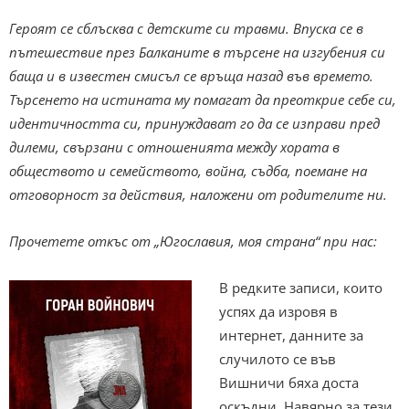
Героят се сблъсква с детските си травми. Впуска се в
пътешествие през Балканите в търсене на изгубения си
баща и в известен смисъл се връща назад във времето.
Търсенето на истината му помагат да преоткрие себе си,
идентичността си, принуждават го да се изправи пред
дилеми, свързани с отношенията между хората в
обществото и семейството, война, съдба, поемане на
отговорност за действия, наложени от родителите ни.
Прочетете откъс от „Югославия, моя страна“ при нас:
В редките записи, които
успях да изровя в
интернет, данните за
случилото се във
Вишничи бяха доста
оскъдни. Навярно за тези