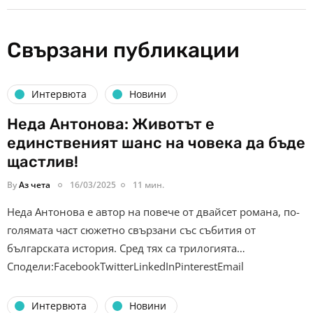
Свързани публикации
Интервюта
Новини
Неда Антонова: Животът е
единственият шанс на човека да бъде
щастлив!
By
Аз чета
16/03/2025
11 мин.
Неда Антонова е автор на повече от двайсет романа, по-
голямата част сюжетно свързани със събития от
българската история. Сред тях са трилогията…
Сподели:FacebookTwitterLinkedInPinterestEmail
Интервюта
Новини