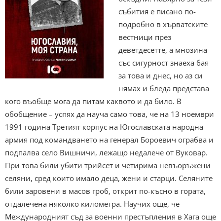
събития е писано по-
подробно в хърватските
вестници през
деветдесетте, а мнозина
със сигурност знаеха бая
за това и днес, но аз си
нямах и бледа представа
кого въобще мога да питам каквото и да било. В
обобщение – успях да науча само това, че на 13 ноември
1991 година Третият корпус на Югославската народна
армия под командването на генерал Бороевич ограбва и
подпалва село Вишничи, лежащо недалече от Вуковар.
При това били убити трийсет и четирима невъоръжени
селяни, сред които имало деца, жени и старци. Селяните
били заровени в масов гроб, открит по-късно в гората,
отдалечена няколко километра. Научих още, че
Международният съд за военни престъпления в Хага още