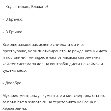
– Къде отиваш, Владане?
– В Бръчко.
– В Бръчко.
Все още зяпаше замислено снимката ми и се
преструваше, че хипнотизирането на рождената ми дата
и постоянния ми адрес е част от някаква съвременна
хай-тек система за лов на контрабандисти на каймак и
сушено месо.
– Доообре.
Мухарем ми върна документите и миг след това стъпих
за пръв път в живота си на територията на Босна и
Херцеговина.