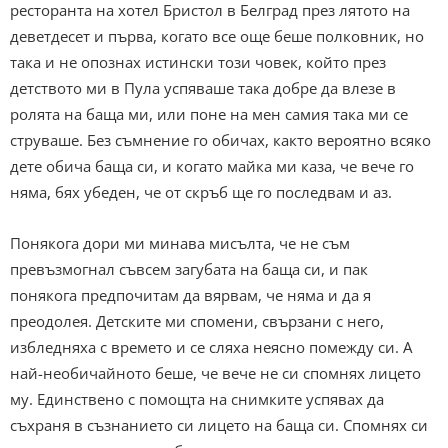
ресторанта на хотел Бристол в Белград през лятото на
деветдесет и първа, когато все още беше полковник, но
така и не опознах истински този човек, който през
детството ми в Пула успяваше така добре да влезе в
ролята на баща ми, или поне на мен самия така ми се
струваше. Без съмнение го обичах, както вероятно всяко
дете обича баща си, и когато майка ми каза, че вече го
няма, бях убеден, че от скръб ще го последвам и аз.
Понякога дори ми минава мисълта, че не съм
превъзмогнал съвсем загубата на баща си, и пак
понякога предпочитам да вярвам, че няма и да я
преодолея. Детските ми спомени, свързани с него,
избледняха с времето и се сляха неясно помежду си. А
най-необичайното беше, че вече не си спомнях лицето
му. Единствено с помощта на снимките успявах да
съхраня в съзнанието си лицето на баща си. Спомнях си