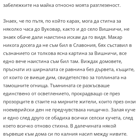
забележките на майка относно моята разглезеност.
Знаех, че по пътя, по който карах, мога да стигна за
няколко часа до Вуковар, както и до село Вишничи, не
знаех обаче дали наистина искам да го видя. Макар
никога досега да не съм бил в Славония, бях съставил в
съзнанието си толкова ясна картина за Вишничи, все
едно вече наистина съм бил там. Виждах домовете,
пръснати из ширналата се равнина без дървета, къщите,
от които се виеше дим, свидетелство за топлината на
тамошните огнища. Тъмнината се разкъсваше
единствено от осветлението, прокрадващо се през
прозорците в стаите на мирните жители, които през онзи
ноемврийски ден не предчувстваха нищичко. Залая куче
и едно след друго се обадиха всички селски кучета, след
което всичко отново стихна. В далечината някой
вървеше към дома си по калния насип между нивите.