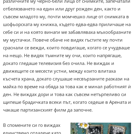
различните му черно-бели лица от снимките, запечатали
отбелязването на един или друг рожден ден, както и
съвсем младото му, почти момчешко лице от снимката в
шофьорската му книжка, където едва-едва приличаше на
себе си и на която винаги ме забавляваха мъхообразните
му мустачки. Повече обаче не видях гъстите му почти
сраснали се вежди, които повдигаше, когато се учудваше
на нещо. Не видях тъмните му очи, които напрягаше,
докато гледаше телевизия без очила. Не виждах и
движещите се месести устни, между които влитаха
късчета храна, докато слушаше несвързаните разкази на
майка по време на обяда за това как е минал работният ѝ
ден. Не виждах дори и това как съвсем нетърпеливо си
щипеше брадичката всеки път, когато седеше в Арената и
чакаше партизанският филм да започне.
В спомените си го виждах
единствено отдалече като