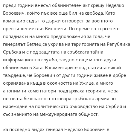
преди години внесъл обвинителен акт срещу Неделко
Бороевич, който пък все още бил на свобода. Като
командир съдът го държи отговорен за военното
престъпление във Вишничи. По време на търсенето
попаднах и на много предположения за това, че
генералът беглец се укрива на територията на Република
Сръбска и е под защитата на сръбската тайна
информационна служба, заедно с още много други
обвиняеми в Хага. В коментарите под статията някой
твърдеше, че Бороевич от дълги години живее в добре
охранявана къща в околността на Ужице, а много
анонимни коментатори поддържаха теорията, че за
неговата безопасност отговаря сръбската армия по
нареждане на политическото ръководство на Сърбия и
със знанието на международната общност.
За последно видях генерал Неделко Бороевич в