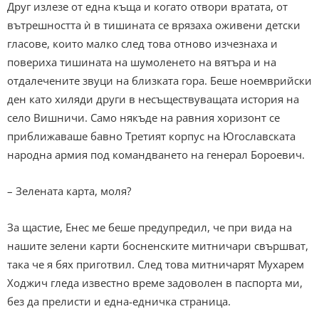
Друг излезе от една къща и когато отвори вратата, от
вътрешността ѝ в тишината се врязаха оживени детски
гласове, които малко след това отново изчезнаха и
повериха тишината на шумоленето на вятъра и на
отдалечените звуци на близката гора. Беше ноемврийски
ден като хиляди други в несъществуващата история на
село Вишничи. Само някъде на равния хоризонт се
приближаваше бавно Третият корпус на Югославската
народна армия под командването на генерал Бороевич.
– Зелената карта, моля?
За щастие, Енес ме беше предупредил, че при вида на
нашите зелени карти босненските митничари свършват,
така че я бях приготвил. След това митничарят Мухарем
Ходжич гледа известно време задоволен в паспорта ми,
без да прелисти и една-едничка страница.