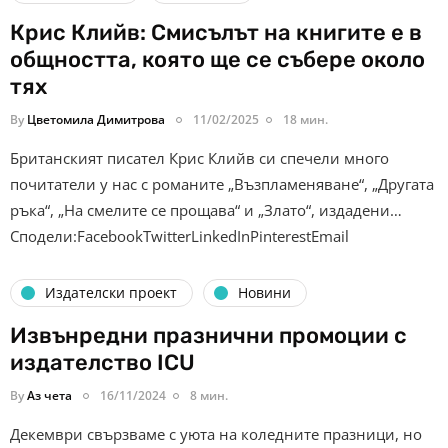
Крис Клийв: Смисълът на книгите е в
общността, която ще се събере около
тях
By
Цветомила Димитрова
11/02/2025
18 мин.
Британският писател Крис Клийв си спечели много
почитатели у нас с романите „Възпламеняване“, „Другата
ръка“, „На смелите се прощава“ и „Злато“, издадени…
Сподели:FacebookTwitterLinkedInPinterestEmail
Издателски проект
Новини
Извънредни празнични промоции с
издателство ICU
By
Аз чета
16/11/2024
8 мин.
Декември свързваме с уюта на коледните празници, но