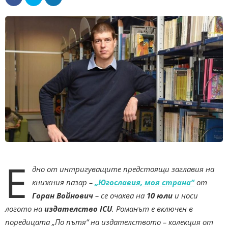
Е
дно от интригуващите предстоящи заглавия на
книжния пазар –
„Югославия, моя страна“
от
Горан Войнович
– се очаква на
10 юли
и носи
логото на
издателство ICU
. Романът е включен в
поредицата „По пътя“ на издателството – колекция от