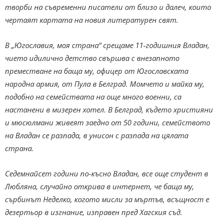
творби на съвременни писатели от близо и далеч, които
чертаят картата на новия литературен свят.
В „Югославия, моя страна“ срещаме 11-годишния Владан,
чието идилично детство свършва с внезапното
преместване на баща му, офицер от Югославската
народна армия, от Пула в Белград. Момчето и майка му,
подобно на семействата на още много военни, са
настанени в мизерен хотел. В Белград, където християни
и мюсюлмани живеят заедно от 50 години, семейството
на Владан се разпада, в унисон с разпада на цялата
страна.
Седемнайсет години по-късно Владан, все още студент в
Любляна, случайно открива в интернет, че баща му,
сърбинът Неделко, когото мисли за мъртъв, всъщност е
дезертьор в изгнание, изправен пред Хагския съд.