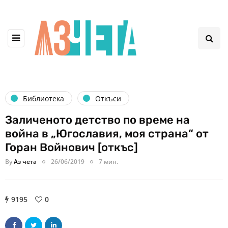
Библиотека
Откъси
Заличеното детство по време на
война в „Югославия, моя страна“ от
Горан Войнович [откъс]
By
Аз чета
26/06/2019
7 мин.
9195
0