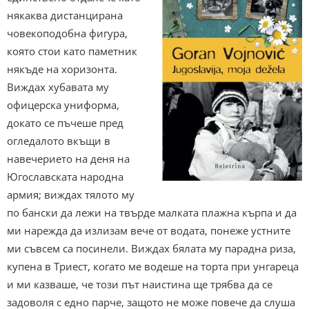
някаква дистанцирана
човекоподобна фигура,
която стои като паметник
някъде на хоризонта.
Виждах хубавата му
офицерска униформа,
докато се пъчеше пред
огледалото вкъщи в
навечерието на деня на
Югославската народна
армия; виждах тялото му
по бански да лежи на твърде малката плажна кърпа и да
ми нарежда да излизам вече от водата, понеже устните
ми съвсем са посинели. Виждах бялата му парадна риза,
купена в Триест, когато ме водеше на торта при унгареца
и ми казваше, че този път наистина ще трябва да се
задоволя с едно парче, защото не може повече да слуша