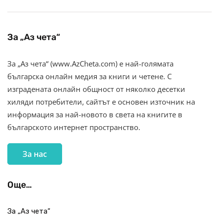
За „Аз чета“
За „Аз чета“ (www.AzCheta.com) е най-голямата
българска онлайн медия за книги и четене. С
изградената онлайн общност от няколко десетки
хиляди потребители, сайтът е основен източник на
информация за най-новото в света на книгите в
българското интернет пространство.
За нас
Още…
За „Аз чета“