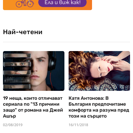
Най-четени
19 неща, които отличават
Катя Антонова: В
сериала по "13 причини
България предпочитаме
защо" от романа на Джей
комфорта на разума пред
Ашър
този на сърцето
02/08/2019
16/11/2018