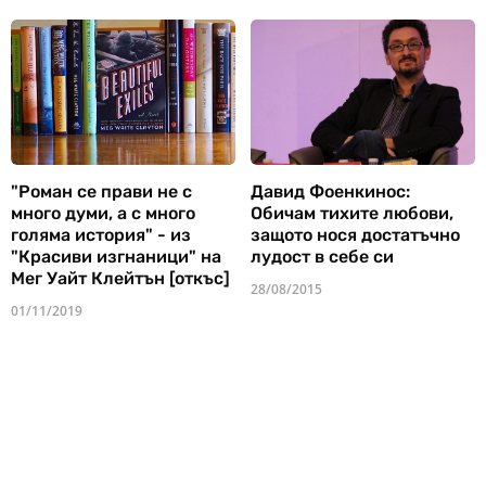
"Роман се прави не с
Давид Фоенкинос:
много думи, а с много
Обичам тихите любови,
голяма история" - из
защото нося достатъчно
"Красиви изгнаници" на
лудост в себе си
Мег Уайт Клейтън [откъс]
28/08/2015
01/11/2019