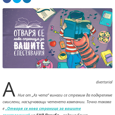
A
dvertorial
Ние от „Аз чета“ винаги се стремим да подкрепяме
смислени, насърчаващи четенето кампании. Точно такава
е
„Отваря се нова страница за вашите
спестявания“
на
БНП Париба
– водеща банка