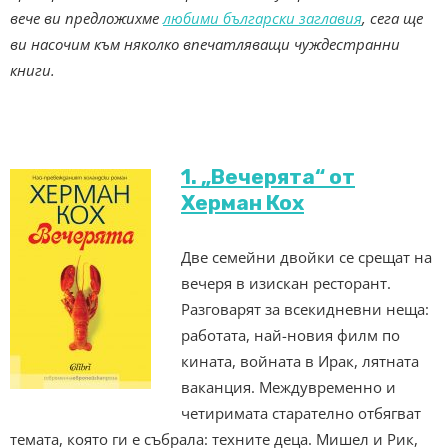
вече ви предложихме
любими български заглавия
, сега ще
ви насочим към няколко впечатляващи чуждестранни
книги.
1. „Вечерята“ от
Херман Кох
Две семейни двойки се срещат на
вечеря в изискан ресторант.
Разговарят за всекидневни неща:
работата, най-новия филм по
кината, войната в Ирак, лятната
ваканция. Междувременно и
четиримата старателно отбягват
темата, която ги е събрала: техните деца. Мишел и Рик,