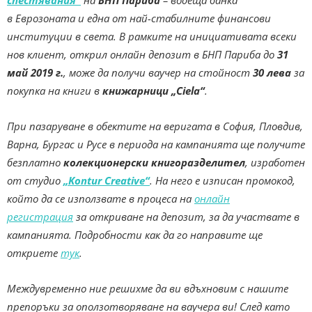
в Еврозоната и една от най-стабилните финансови
институции в света. В рамките на инициативата всеки
нов клиент, открил онлайн депозит в БНП Париба до
31
май 2019 г.
, може да получи
ваучер на стойност
30 лева
за
покупка на книги в
книжарници „Ciela“
.
При пазаруване в обектите на веригата в София, Пловдив,
Варна, Бургас и Русе в периода на кампанията ще получите
безплатно
колекционерски книгоразделител
, изработен
от студио
„Kontur Creative“
. На него е изписан промокод,
който да се използвате в процеса на
онлайн
регистрация
за откриване на депозит, за да участвате в
кампанията. Подробности как да го направите ще
откриете
тук
.
Междувременно ние решихме да ви вдъхновим с нашите
препоръки за оползотворяване на ваучера ви! След като