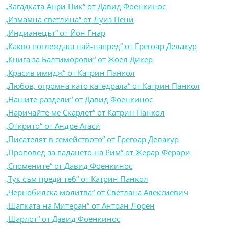
„Загадката Анри Пик“ от Давид Фоенкинос
„Измамна светлина“ от Луиз Пени
„Индианецът“ от Йон Гнар
„Какво поглеждаш най-напред“ от Грегоар Делакур
„Книга за Балтиморови“ от Жоел Дикер
„Красив имидж“ от Катрин Панкол
„Любов, огромна като катедрала“ от Катрин Панкол
„Нашите раздели“ от Давид Фоенкинос
„Наричайте ме Скарлет“ от Катрин Панкол
„Открито“ от Андре Агаси
„Писателят в семейството“ от Грегоар Делакур
„Проповед за падането на Рим“ от Жерар Ферари
„Спомените“ от Давид Фоенкинос
„Тук съм преди теб“ от Катрин Панкол
„Чернобилска молитва“ от Светлана Алексиевич
„Шапката на Митеран“ от Антоан Лорен
„Шарлот“ от Давид Фоенкинос