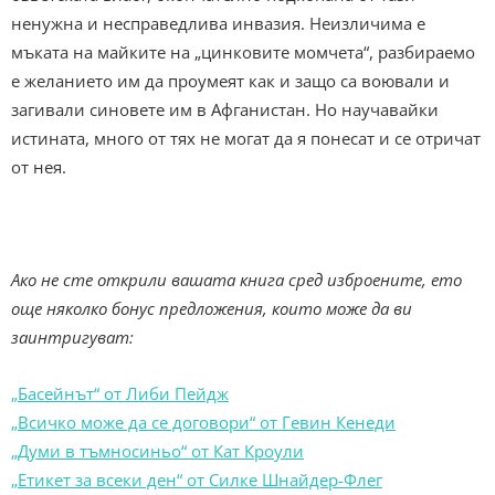
ненужна и несправедлива инвазия. Неизличима е
мъката на майките на „цинковите момчета“, разбираемо
е желанието им да проумеят как и защо са воювали и
загивали синовете им в Афганистан. Но научавайки
истината, много от тях не могат да я понесат и се отричат
от нея.
Ако не сте открили вашата книга сред изброените, ето
още няколко бонус предложения, които може да ви
заинтригуват:
„Басейнът“ от Либи Пейдж
„Всичко може да се договори“ от Гевин Кенеди
„Думи в тъмносиньо“ от Кат Кроули
„Етикет за всеки ден“ от Силке Шнайдер-Флег