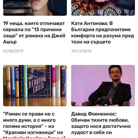
19 неща, които отличават
Катя Антонова: В
сериала по "13 причини
България предпочитаме
защо" от романа на Джей
комфорта на разума пред
Ашър
този на сърцето
02/08/2019
16/11/2018
"Роман се прави не с
Давид Фоенкинос:
много думи, а с много
Обичам тихите любови,
голяма история" - из
защото нося достатъчно
"Красиви изгнаници" на
лудост в себе си