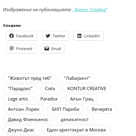
Изображение на публикацията:
„Kontur Creative“
Сподели:
Facebook
Twitter
LinkedIn
Pinterest
Email
"Животът пред теб"
"Лабиринт"
"Парадокс"
Ciela
KONTUR CREATIVE
Lege artis
Paradox
Алън Грац
Антоан Лорен
БНП Париба
Вечерята
Давид Фоенкинос
деликатност
Джуно Диас
Един аристократ в Москва