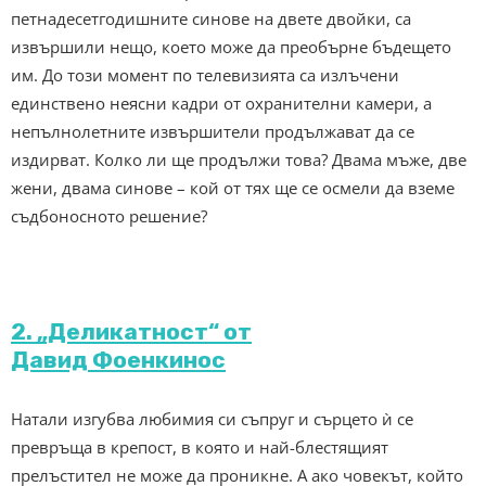
петнадесетгодишните синове на двете двойки, са
извършили нещо, което може да преобърне бъдещето
им. До този момент по телевизията са излъчени
единствено неясни кадри от охранителни камери, а
непълнолетните извършители продължават да се
издирват. Колко ли ще продължи това? Двама мъже, две
жени, двама синове – кой от тях ще се осмели да вземе
съдбоносното решение?
2. „Деликатност“ от
Давид Фоенкинос
Натали изгубва любимия си съпруг и сърцето ѝ се
превръща в крепост, в която и най-блестящият
прелъстител не може да проникне. А ако човекът, който