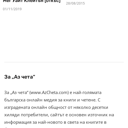
Мег Уайт Клейтън [откъс]
28/08/2015
01/11/2019
За „Аз чета“
За „Аз чета“ (www.AzCheta.com) е най-голямата
българска онлайн медия за книги и четене. С
изградената онлайн общност от няколко десетки
хиляди потребители, сайтът е основен източник на
информация за най-новото в света на книгите в