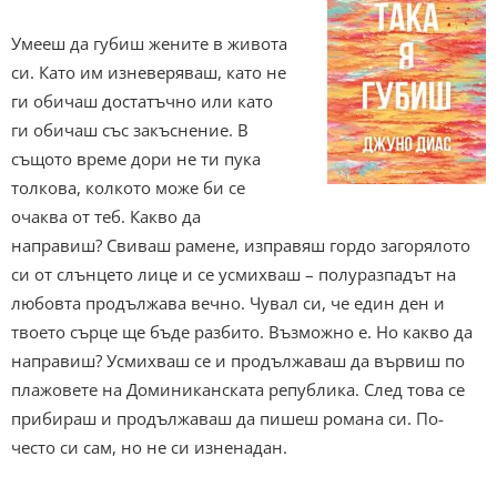
Умееш да губиш жените в живота
си. Като им изневеряваш, като не
ги обичаш достатъчно или като
ги обичаш със закъснение. В
същото време дори не ти пука
толкова, колкото може би се
очаква от теб. Какво да
направиш? Свиваш рамене, изправяш гордо загорялото
си от слънцето лице и се усмихваш – полуразпадът на
любовта продължава вечно. Чувал си, че един ден и
твоето сърце ще бъде разбито. Възможно е. Но какво да
направиш? Усмихваш се и продължаваш да вървиш по
плажовете на Доминиканската република. След това се
прибираш и продължаваш да пишеш романа си. По-
често си сам, но не си изненадан.