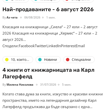
Най-продаваните - 6 август 2026
By
Аз чета
06/08/2026
1 мин.
Класация на книжарници „Сиела“ – 27 юли – 2 август
2026 Класация на книжарници „Хермес“ – 27 юли – 2
август 2026…
Сподели:FacebookTwitterLinkedInPinterestEmail
10, които...
Новини
Специални
4 книги от книжарницата на Карл
Лагерфелд
By
Милена Николова
31/07/2026
5 мин.
Когато става дума за книги, изкуство и красиви книжни
пространства, името на легендарния дизайнер Карл
Лагерфелд продължава да бъде свързано с една…