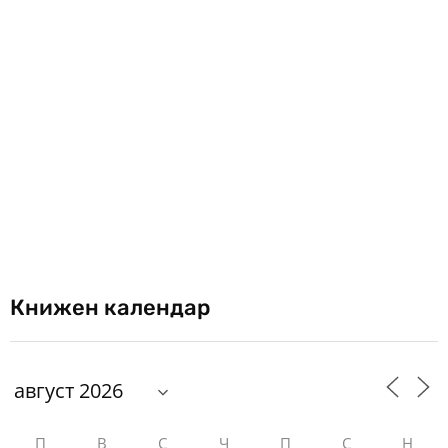
Книжен календар
П
В
С
Ч
П
С
Н