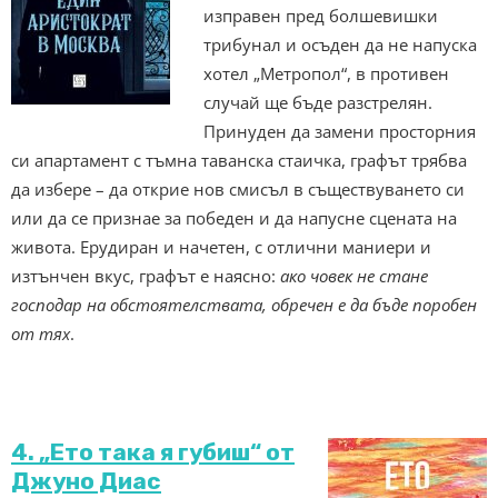
изправен пред болшевишки
трибунал и осъден да не напуска
хотел „Метропол“, в противен
случай ще бъде разстрелян.
Принуден да замени просторния
си апартамент с тъмна таванска стаичка, графът трябва
да избере – да открие нов смисъл в съществуването си
или да се признае за победен и да напусне сцената на
живота. Ерудиран и начетен, с отлични маниери и
изтънчен вкус, графът е наясно:
ако човек не стане
господар на обстоятелствата, обречен е да бъде поробен
от тях
.
4. „Ето така я губиш“ от
Джуно Диас