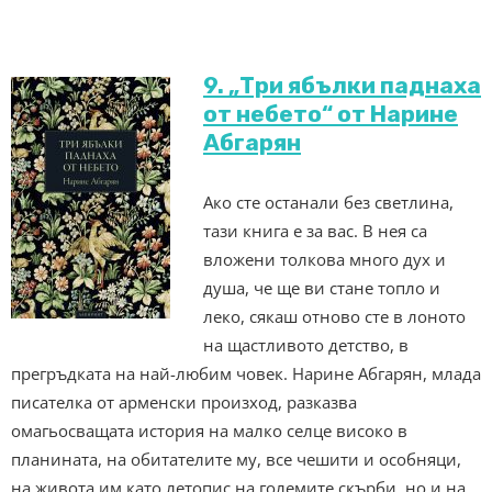
9. „Три ябълки паднаха
от небето“ от Нарине
Абгарян
Ако сте останали без светлина,
тази книга е за вас. В нея са
вложени толкова много дух и
душа, че ще ви стане топло и
леко, сякаш отново сте в лоното
на щастливото детство, в
прегръдката на най-любим човек. Нарине Абгарян, млада
писателка от арменски произход, разказва
омагьосващата история на малко селце високо в
планината, на обитателите му, все чешити и особняци,
на живота им като летопис на големите скърби, но и на