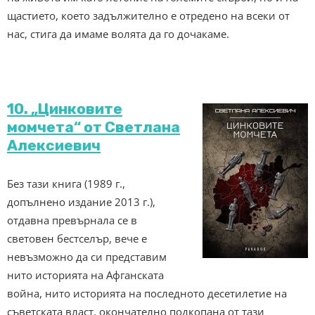
щастието, което задължително е отредено на всеки от
нас, стига да имаме волята да го дочакаме.
10. „Цинковите
момчета“ от Светлана
Алексиевич
Без тази книга (1989 г.,
допълнено издание 2013 г.),
отдавна превърнала се в
световен бестселър, вече е
невъзможно да си представим
нито историята на Афганската
война, нито историята на последното десетилетие на
съветската власт, окончателно подкопана от тази