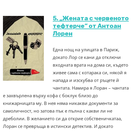
5. „Жената с червеното
тефтерче“ от Антоан
Лорен
Една нощ на улицата в Париж,
докато Лор се кани да отключи
входната врата на дома си, където
живее сама с котарака си, някой я
напада и изскубва от ръцете й
чантата. Намира я Лоран – чантата
е захвърлена върху кофа с боклук близо до
книжарницата му. В нея няма никакви документи за
самоличност, но затова пък е пълна с какви ли не
дреболии. В желанието си да открие собственичкатаа,
Лоран се превръща в истински детектив. И докато