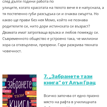
след дълги години работа по
улиците, когато красотата на тялото вече я е напуснала, а
тя постепенно губи разсъдъка си и очаква смъртта. Но
какво ще прави без нея Момо, който не познава
родителите си, нито дори истинската си възраст?
Двамата имат затрогваща връзка и любов помежду си.
Съвременното общество е устроено така, че милиони
хора са отхвърлени, презрени. Гари разкрива тяхната
човечност.
7. „Забранете тази
книга“ от Алън Грац
Всичко започва от едно празно
място на рафта в училищната