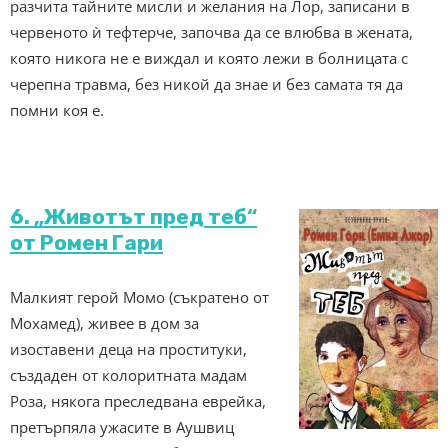
разчита тайните мисли и желания на Лор, записани в
червеното ѝ тефтерче, започва да се влюбва в жената,
която никога не е виждал и която лежи в болницата с
черепна травма, без никой да знае и без самата тя да
помни коя е.
6. „Животът пред теб“
от Ромен Гари
Малкият герой Момо (съкратено от
Мохамед), живее в дом за
изоставени деца на проституки,
създаден от колоритната мадам
Роза, някога преследвана еврейка,
претърпяла ужасите в Аушвиц