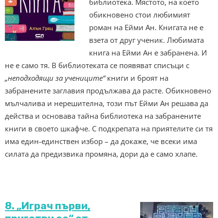
библиотека. Мястото, на което
обикновено стои любимият
роман на Ейми Ан. Книгата не е
взета от друг ученик. Любимата
книга на Ейми Ан е забранена. И
не е само тя. В библиотеката се появяват списъци с
„неподходящи за учениците“
книги и броят на
забранените заглавия продължава да расте. Обикновено
мълчалива и нерешителна, този път Ейми Ан решава да
действа и основава тайна библиотека на забранените
книги в своето шкафче. С подкрепата на приятелите си тя
има един-единствен избор – да докаже, че всеки има
силата да предизвика промяна, дори да е само хлапе.
8. „Играч първи,