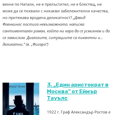
вехне по Натали, не е прелъстител, не е блестящ, не
може да се похвали с никакви забележителни качества,
но притежава вродена деликатност?
„Давид
Фоенкинос постига невъзможното: написва
сантиментален роман, който ни кара да се усмихнем и да
се замислим. Диалозите, ситуациите са пикантни и…
деликатни.“ (
в. „Фигаро“)
3. „Един аристократ в
Москва“ от Еймър
Тауълс
1922 г. Граф Александър Ростов е