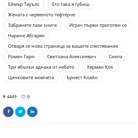
Еймър Тауълс
Ето така я губиш
Жената с червеното тефтерче
Забранете тази книга
Играч първи приготви се
Нарине Абгарян
Отваря се нова страница за вашите спестявания
Ромен Гари
Светлана Алексиевич
Сиела
Три ябълки аднаха от небето
Херман Кох
Цинковите момчета
Ърнест Клайн
4449
0