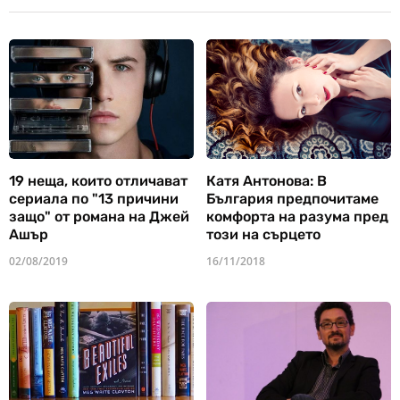
19 неща, които отличават
Катя Антонова: В
сериала по "13 причини
България предпочитаме
защо" от романа на Джей
комфорта на разума пред
Ашър
този на сърцето
02/08/2019
16/11/2018