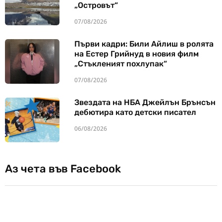
„Островът“
07/08/2026
Първи кадри: Били Айлиш в ролята
на Естер Грийнуд в новия филм
„Стъкленият похлупак“
07/08/2026
Звездата на НБА Джейлън Брънсън
дебютира като детски писател
06/08/2026
Аз чета във Facebook