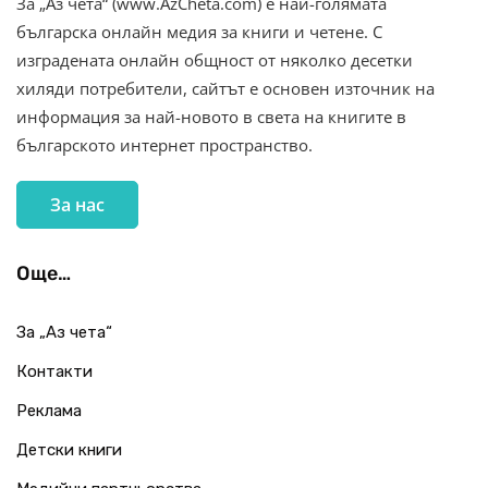
За „Аз чета“ (www.AzCheta.com) е най-голямата
българска онлайн медия за книги и четене. С
изградената онлайн общност от няколко десетки
хиляди потребители, сайтът е основен източник на
информация за най-новото в света на книгите в
българското интернет пространство.
За нас
Още…
За „Аз чета“
Контакти
Реклама
Детски книги