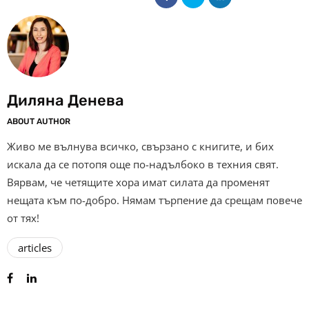
Диляна Денева
ABOUT AUTHOR
Живо ме вълнува всичко, свързано с книгите, и бих
искала да се потопя още по-надълбоко в техния свят.
Вярвам, че четящите хора имат силата да променят
нещата към по-добро. Нямам търпение да срещам повече
от тях!
articles