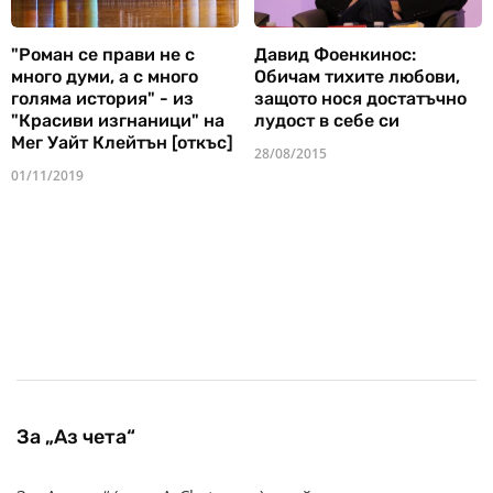
"Роман се прави не с
Давид Фоенкинос:
много думи, а с много
Обичам тихите любови,
голяма история" - из
защото нося достатъчно
"Красиви изгнаници" на
лудост в себе си
Мег Уайт Клейтън [откъс]
28/08/2015
01/11/2019
За „Аз чета“