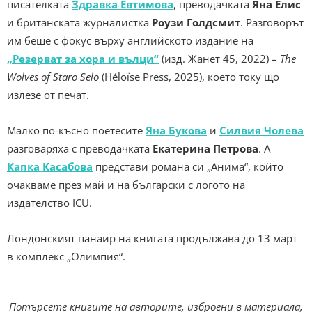
писателката
Здравка Евтимова
, преводачката
Яна Елис
и британската журналистка
Роузи Голдсмит
. Разговорът
им беше с фокус върху английското издание на
„Резерват за хора и вълци“
(изд. Жанет 45, 2022) –
The
Wolves of Staro Selo
(Héloïse Press, 2025), което току що
излезе от печат.
Малко по-късно поетесите
Яна Букова
и
Силвия Чолева
разговаряха с преводачката
Екатерина Петрова
. А
Капка Касабова
представи романа си „Анима“, който
очакваме през май и на български с логото на
издателство ICU.
Лондонският панаир на книгата продължава до 13 март
в комплекс „Олимпия“.
Потърсете книгите на авторите, изброени в материала,