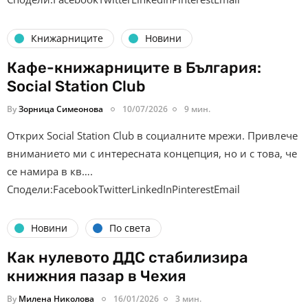
Книжарниците
Новини
Кафе-книжарниците в България:
Social Station Club
By
Зорница Симеонова
10/07/2026
9 мин.
Открих Social Station Club в социалните мрежи. Привлече
вниманието ми с интересната концепция, но и с това, че
се намира в кв….
Сподели:FacebookTwitterLinkedInPinterestEmail
Новини
По света
Как нулевото ДДС стабилизира
книжния пазар в Чехия
By
Милена Николова
16/01/2026
3 мин.