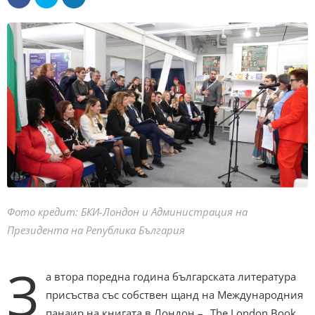
Фото кредит: БКИ-Лондон и Администрация на
Президента на Република България
З
а втора поредна година българската литература
присъства със собствен щанд на Международния
панаир на книгата в Лондон – „The London Book