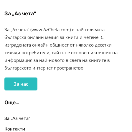
За „Аз чета“
За „Аз чета“ (www.AzCheta.com) е най-голямата
българска онлайн медия за книги и четене. С
изградената онлайн общност от няколко десетки
хиляди потребители, сайтът е основен източник на
информация за най-новото в света на книгите в
българското интернет пространство.
За нас
Още…
За „Аз чета“
Контакти