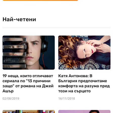
Най-четени
19 неща, които отличават
Катя Антонова: В
сериала по "13 причини
България предпочитаме
защо" от романа на Джей
комфорта на разума пред
Ашър
този на сърцето
02/08/2019
16/11/2018