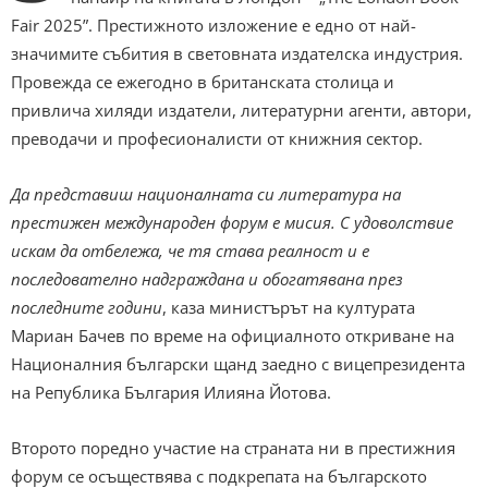
Fair 2025”. Престижното изложение е едно от най-
значимите събития в световната издателска индустрия.
Провежда се ежегодно в британската столица и
привлича хиляди издатели, литературни агенти, автори,
преводачи и професионалисти от книжния сектор.
Да представиш националната си литература на
престижен международен форум е мисия. С удоволствие
искам да отбележа, че тя става реалност и е
последователно надграждана и обогатявана през
последните години
, каза министърът на културата
Мариан Бачев по време на официалното откриване на
Националния български щанд заедно с вицепрeзидента
на Република България Илияна Йотова.
Второто поредно участие на страната ни в престижния
форум се осъществява с подкрепата на българското