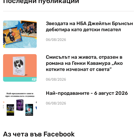
Последни публикации
Звездата на НБА Джейлън Брънсън
дебютира като детски писател
06/08/2026
Смисълът на живота, отразен в
романа на Генки Кавамура „Ако
котките изчезнат от света“
06/08/2026
Най-продаваните - 6 август 2026
06/08/2026
Аз чета във Facebook