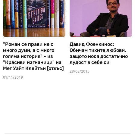
"Роман се прави не с
Давид Фоенкинос:
много думи, а с много
Обичам тихите любови,
голяма история" - из
защото нося достатъчно
"Красиви изгнаници" на
лудост в себе си
Мег Уайт Клейтън [откъс]
28/08/2015
01/11/2019