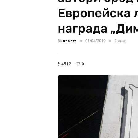
Европейска 
награда „Ди
By
Аз чета
01/04/2019
2 мин.
4512
0