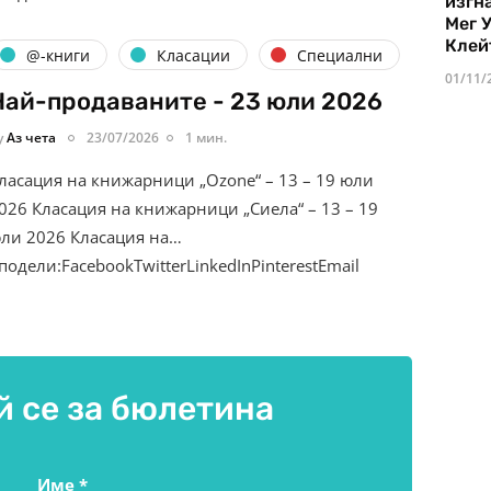
изгн
Мег 
Клей
@-книги
Класации
Специални
01/11/
Най-продаваните - 23 юли 2026
y
Аз чета
23/07/2026
1 мин.
ласация на книжарници „Ozone“ – 13 – 19 юли
026 Класация на книжарници „Сиела“ – 13 – 19
ли 2026 Класация на…
подели:FacebookTwitterLinkedInPinterestEmail
 се за бюлетина
Име
*