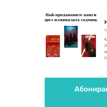
B
К
2
ю
С
Абонирай