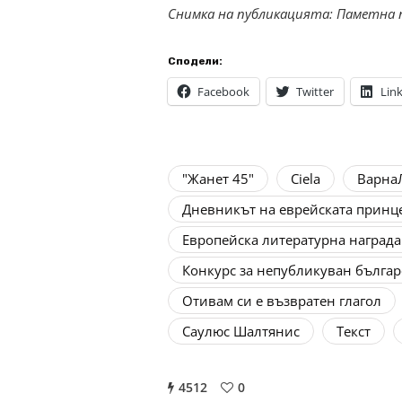
Снимка на публикацията: Паметна 
Сподели:
Facebook
Twitter
Lin
"Жанет 45"
Ciela
Варна
Дневникът на еврейската принц
Европейска литературна наград
Конкурс за непубликуван българ
Отивам си е възвратен глагол
Саулюс Шалтянис
Текст
4512
0