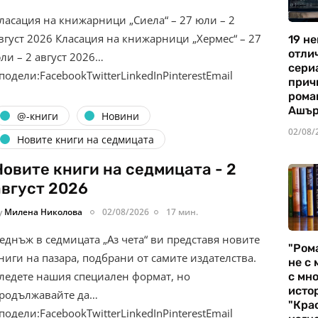
ласация на книжарници „Сиела“ – 27 юли – 2
вгуст 2026 Класация на книжарници „Хермес“ – 27
19 не
отли
ли – 2 август 2026…
сериа
подели:FacebookTwitterLinkedInPinterestEmail
прич
рома
Ашъ
@-книги
Новини
02/08/
Новите книги на седмицата
Новите книги на седмицата - 2
август 2026
y
Милена Николова
02/08/2026
17 мин.
еднъж в седмицата „Аз чета“ ви представя новите
"Ром
ниги на пазара, подбрани от самите издателства.
не с 
ледете нашия специален формат, но
с мно
истор
родължавайте да…
"Кра
подели:FacebookTwitterLinkedInPinterestEmail