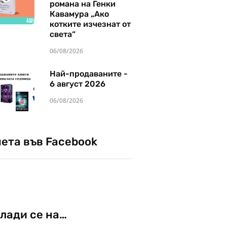
романа на Генки
Кавамура „Ако
котките изчезнат от
света“
06/08/2026
Най-продаваните -
6 август 2026
06/08/2026
чета във Facebook
лади се на…