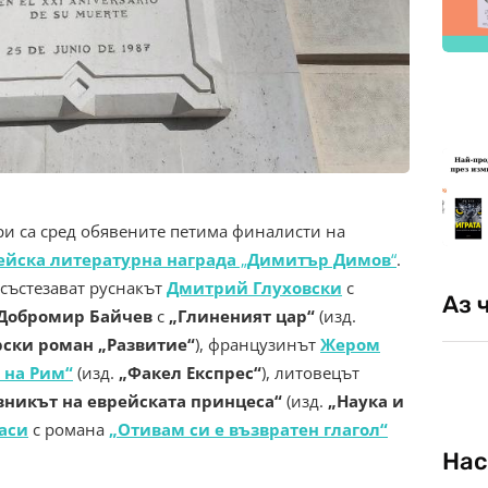
и са сред обявените петима финалисти на
ейска литературна награда
„
Димитър Димов
“
.
 състезават руснакът
Дмитрий Глуховски
с
Аз 
Добромир Байчев
с
„Глиненият цар“
(изд.
рски роман
„Развитие“
), французинът
Жером
 на Рим“
(изд.
„Факел Експрес“
), литовецът
вникът на еврейската принцеса“
(изд.
„Наука и
аси
с романа
„Отивам си е възвратен глагол“
Нас