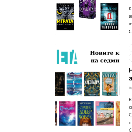
К
а
ю
С
B
В
к
С
п
С