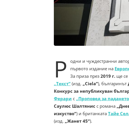
Р
одни и чуждестранни автор
първото издание на
Европ
За приза през
2019 г.
ще се
„Текст“
(изд.
„Ciela“
), българинът
Конкурс за непубликуван бълга
Ферари
с
„Проповед за падането
Саулюс Шалтянис
с романа
„Дне
изкуство“
) и британката
Тайе Сел
(изд.
„Жанет 45“
).