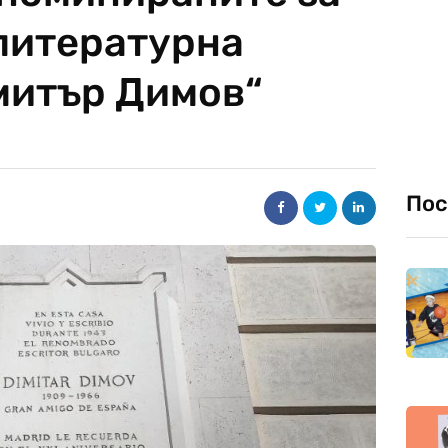
литературна
митър Димов“
Пос