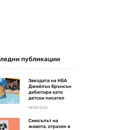
ледни публикации
Звездата на НБА
Джейлън Брънсън
дебютира като
детски писател
06/08/2026
Смисълът на
живота, отразен в