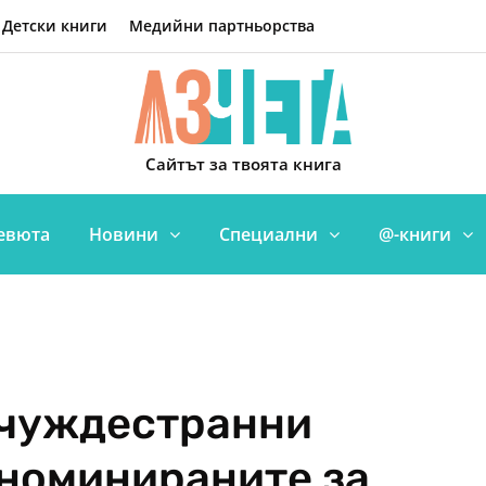
Детски книги
Медийни партньорства
Сайтът за твоята книга
евюта
Новини
Специални
@-книги
 чуждестранни
 номинираните за