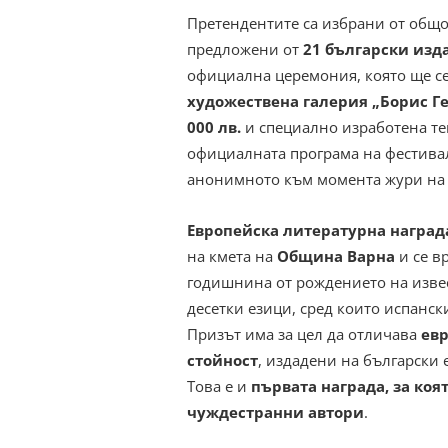
Претендентите са избрани от общ
предложени от
21 български изд
официална церемония, която ще с
художествена галерия „Борис Ге
000 лв.
и специално изработена тем
официалната програма на фестив
анонимното към момента жури на 
Европейска литературна наград
на кмета на
Община Варна
и се в
годишнина от рождението на извес
десетки езици, сред които испанск
Призът има за цел да отличава
евр
стойност
, издадени на български 
Това е и
първата награда, за коя
чуждестранни автори
.