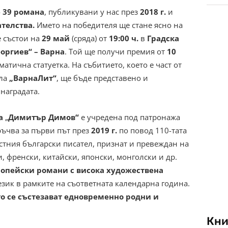
о
39 романа
, публикувани у нас през
2018 г.
и
ателства.
Името на победителя ще стане ясно на
е състои на
29 май
(сряда) от
19:00 ч.
в
Градска
оргиев“ – Варна
. Той ще получи премия от
10
атична статуетка. На събитието, което е част от
ала
„ВарнаЛит“
, ще бъде представено и
наградата.
а
„
Димитър Димов“
е учредена под патронажа
ръчва за първи път през
2019 г.
по повод 110-тата
тния български писател, признат и превеждан на
и, френски, китайски, японски, монголски и др.
опейски романи с
висока художествена
език в рамките на съответната календарна година.
то се състезават едновременно родни и
Кни