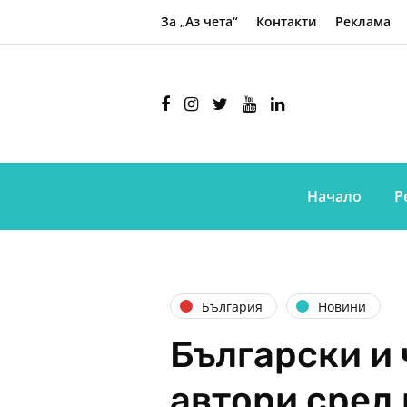
За „Аз чета“
Контакти
Реклама
Начало
Р
България
Новини
Български и
автори сред