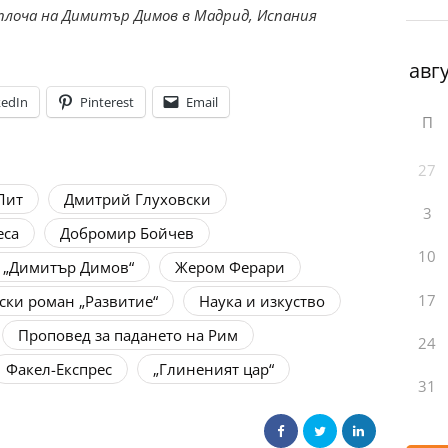
плоча на Димитър Димов в Мадрид, Испания
kedIn
Pinterest
Email
П
27
Лит
Дмитрий Глуховски
3
еса
Добромир Бойчев
10
а „Димитър Димов“
Жером Ферари
17
ски роман „Развитие“
Наука и изкуство
Проповед за падането на Рим
24
Факел-Експрес
„Глиненият цар“
31