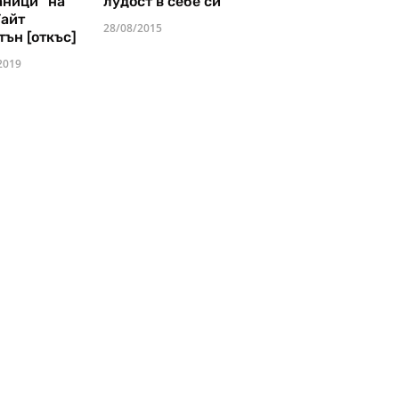
аници" на
лудост в себе си
Уайт
28/08/2015
тън [откъс]
2019