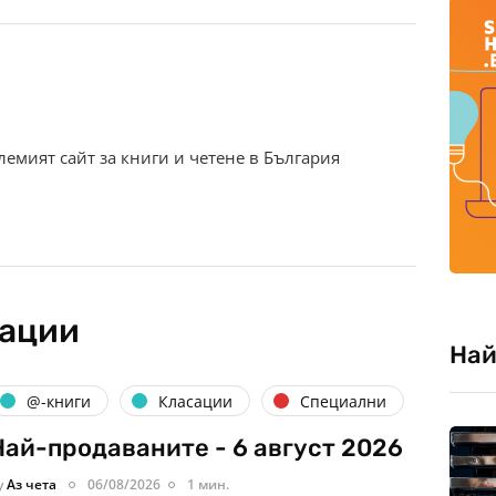
олемият сайт за книги и четене в България
кации
Най
@-книги
Класации
Специални
Най-продаваните - 6 август 2026
y
Аз чета
06/08/2026
1 мин.