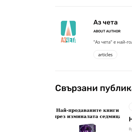
Аз чета
ABOUT AUTHOR
"Аз чета" е най-г
articles
Свързани публи
B