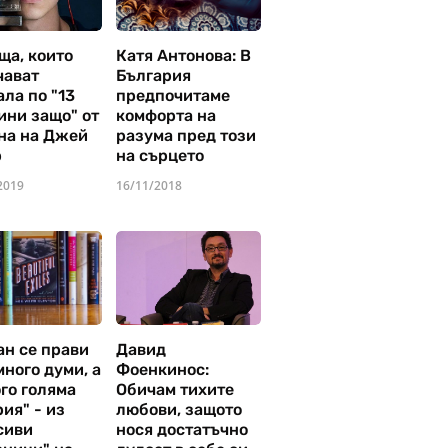
ща, които
Катя Антонова: В
чават
България
ла по "13
предпочитаме
ини защо" от
комфорта на
на на Джей
разума пред този
р
на сърцето
2019
16/11/2018
ан се прави
Давид
много думи, а
Фоенкинос:
го голяма
Обичам тихите
ия" - из
любови, защото
сиви
нося достатъчно