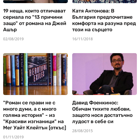
19 неща, които отличават
Катя Антонова: В
сериала по "13 причини
България предпочитаме
защо" от романа на Джей
комфорта на разума пред
Ашър
този на сърцето
02/08/2019
16/11/2018
"Роман се прави не с
Давид Фоенкинос:
много думи, а с много
Обичам тихите любови,
голяма история" - из
защото нося достатъчно
"Красиви изгнаници" на
лудост в себе си
Мег Уайт Клейтън [откъс]
28/08/2015
01/11/2019