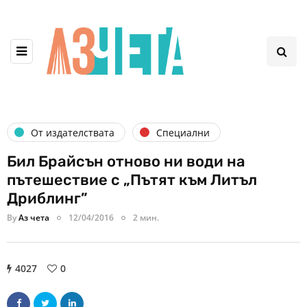
От издателствата
Специални
Бил Брайсън отново ни води на
пътешествие с „Пътят към Литъл
Дриблинг”
By
Аз чета
12/04/2016
2 мин.
4027
0