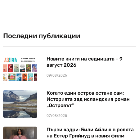
Последни публикации
Новите книги на седмицата - 9
август 2026
09/08/2026
Когато един остров остане сам:
Историята зад исландския роман
„Островът“
07/08/2026
Първи кадри: Били Айлиш в ролята
на Естер Грийнуд в новия филм