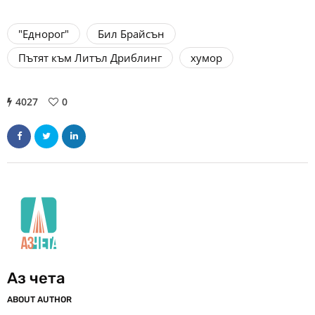
"Еднорог"
Бил Брайсън
Пътят към Литъл Дриблинг
хумор
4027
0
Аз чета
ABOUT AUTHOR