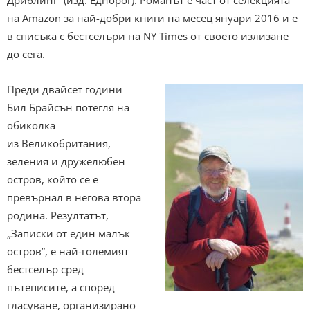
на Amazon за най-добри книги на месец януари 2016 и е
в списъка с бестселъри на NY Times от своето излизане
до сега.
Преди двайсет години
Бил Брайсън потегля на
обиколка
из Великобритания,
зеления и дружелюбен
остров, който се е
превърнал в негова втора
родина. Резултатът,
„Записки от един малък
остров”, е най-големият
бестселър сред
пътеписите, а според
гласуване, организирано