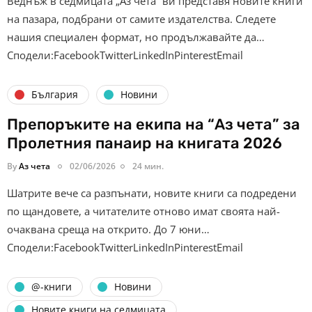
Веднъж в седмицата „Аз чета“ ви представя новите книги
на пазара, подбрани от самите издателства. Следете
нашия специален формат, но продължавайте да…
Сподели:FacebookTwitterLinkedInPinterestEmail
България
Новини
Препоръките на екипа на “Аз чета” за
Пролетния панаир на книгата 2026
By
Аз чета
02/06/2026
24 мин.
Шатрите вече са разпънати, новите книги са подредени
по щандовете, а читателите отново имат своята най-
очаквана среща на открито. До 7 юни…
Сподели:FacebookTwitterLinkedInPinterestEmail
@-книги
Новини
Новите книги на седмицата