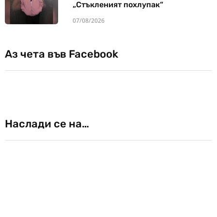
„Стъкленият похлупак“
07/08/2026
Аз чета във Facebook
Наслади се на…