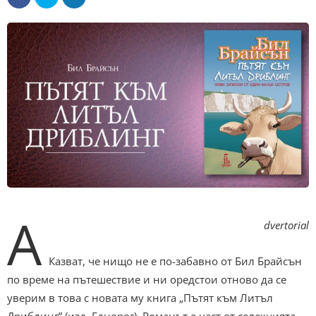
A
dvertorial
Казват, че нищо не е по-забавно от Бил Брайсън
по време на пътешествие и ни оредстои отново да се
уверим в това с новата му книга „Пътят към Литъл
Дриблинг” (изд. Еднорог). Романът е част от селекцията