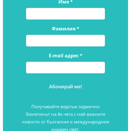
Име
*
Фамилия
*
E-mail адрес
*
Получавайте веднъж седмично
бюлетинът на Аз чета с най-важните
новости от бългаския и международния
книжен свят.