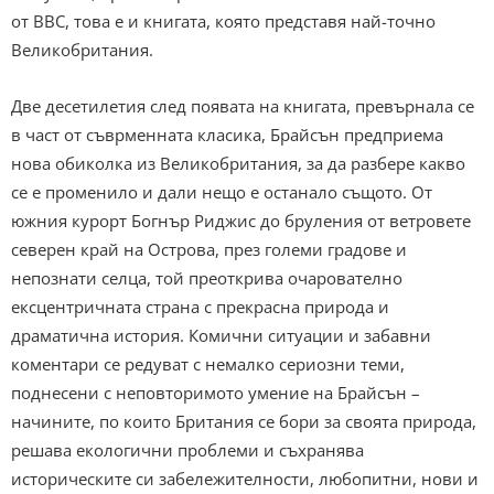
от BBC, това е и книгата, която представя най-точно
Великобритания.
Две десетилетия след появата на книгата, превърнала се
в част от съврменната класика, Брайсън предприема
нова обиколка из Великобритания, за да разбере какво
се е променило и дали нещо е останало същото. От
южния курорт Богнър Риджис до бруления от ветровете
северен край на Острова, през големи градове и
непознати селца, той преоткрива очарователно
ексцентричната страна с прекрасна природа и
драматична история. Комични ситуации и забавни
коментари се редуват с немалко сериозни теми,
поднесени с неповторимото умение на Брайсън –
начините, по които Британия се бори за своята природа,
решава екологични проблеми и съхранява
историческите си забележителности, любопитни, нови и