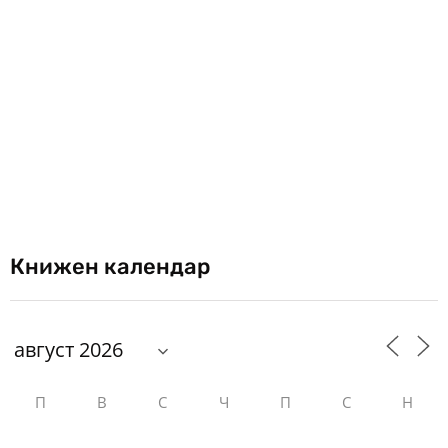
Книжен календар
П
В
С
Ч
П
С
Н