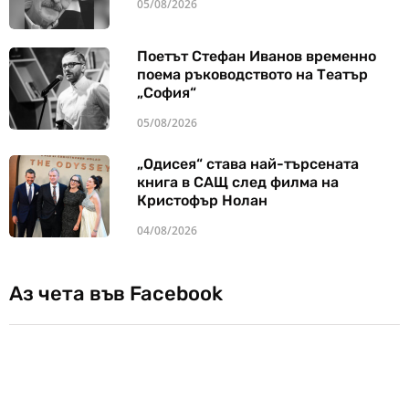
05/08/2026
Поетът Стефан Иванов временно
поема ръководството на Театър
„София“
05/08/2026
„Одисея“ става най-търсената
книга в САЩ след филма на
Кристофър Нолан
04/08/2026
Аз чета във Facebook