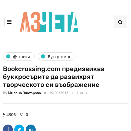
@-книги
Буккросинг
Bookcrossing.com предизвиква
буккросърите да развихрят
творческото си въображение
By
Милена Златарова
19/01/2015
1 мин.
4306
0