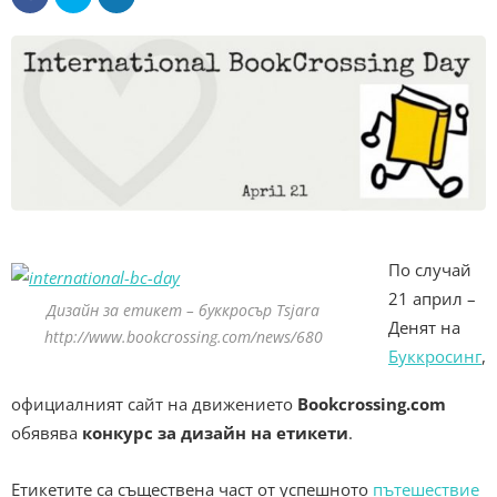
По случай
21 април –
Дизайн за етикет – буккросър Tsjara
Денят на
http://www.bookcrossing.com/news/680
Буккросинг
,
официалният сайт на движението
Bookcrossing.com
обявява
конкурс за дизайн на етикети
.
Етикетите са съществена част от успешното
пътешествие