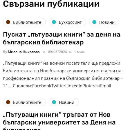
Свързани публикации
Библиотеките
Буккросинг
Новини
Пускат „пътуващи книги“ за деня на
българския библиотекар
By
Милена Николова
09/05/2024
1 мин.
„Пътуващи книги” на всички посетители ще предложи
библиотеката на Нов български университет в деня на
професионалния празник на българския библиотекар –
11… Сподели:FacebookTwitterLinkedInPinterestEmail
Библиотеките
Новини
„Пътуващи книги“ тръгват от Нов
български университет за Деня на