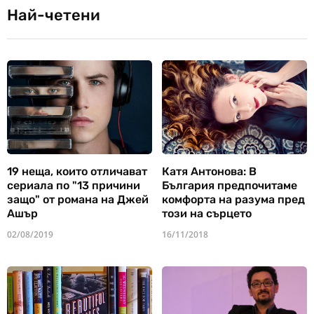
Най-четени
19 неща, които отличават
Катя Антонова: В
сериала по "13 причини
България предпочитаме
защо" от романа на Джей
комфорта на разума пред
Ашър
този на сърцето
02/08/2019
16/11/2018