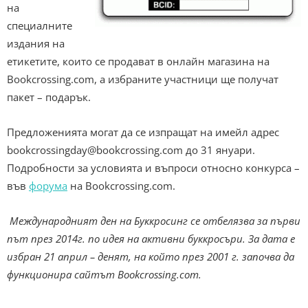
на
специалните
издания на
етикетите, които се продават в онлайн магазина на
Bookcrossing.com, а избраните участници ще получат
пакет – подарък.
Предложенията могат да се изпращат на имейл адрес
bookcrossingday@bookcrossing.com
до 31 януари.
Подробности за условията и въпроси относно конкурса –
във
форума
на Bookcrossing.com.
Международният ден на Буккросинг се отбелязва за първи
път през 2014г. по идея на активни буккросъри. За дата е
избран 21 април – денят, на който през 2001 г. започва да
функционира сайтът Bookcrossing.com.