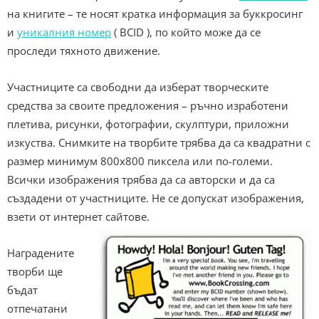
на книгите – те носят кратка информация за буккросинг
и
уникалния номер
( BCID ), по който може да се
проследи тяхното движение.
Участниците са свободни да изберат творческите
средства за своите предложения – ръчно изработени
плетива, рисунки, фотографии, скулптури, приложни
изкуства. Снимките на творбите трябва да са квадратни с
размер минимум 800х800 пиксела или по-големи.
Всички изображения трябва да са авторски и да са
създадени от участниците. Не се допускат изображения,
взети от интернет сайтове.
Наградените
творби ще
бъдат
отпечатани