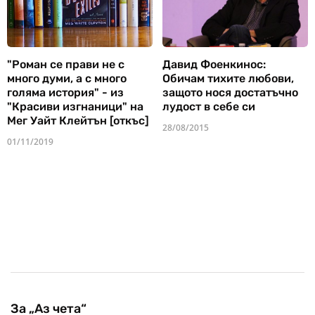
"Роман се прави не с
Давид Фоенкинос:
много думи, а с много
Обичам тихите любови,
голяма история" - из
защото нося достатъчно
"Красиви изгнаници" на
лудост в себе си
Мег Уайт Клейтън [откъс]
28/08/2015
01/11/2019
За „Аз чета“