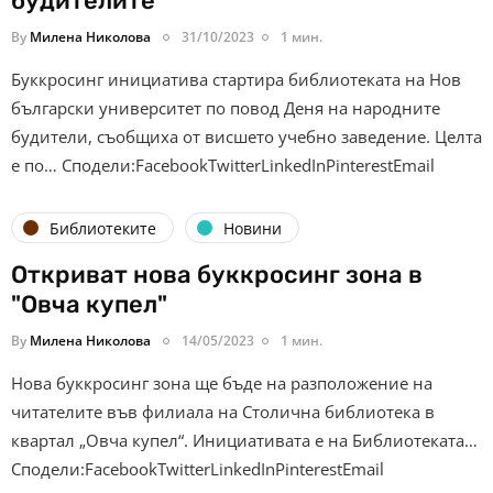
будителите
By
Милена Николова
31/10/2023
1 мин.
Буккросинг инициатива стартира библиотеката на Нов
български университет по повод Деня на народните
будители, съобщиха от висшето учебно заведение. Целта
е по… Сподели:FacebookTwitterLinkedInPinterestEmail
Библиотеките
Новини
Откриват нова буккросинг зона в
"Овча купел"
By
Милена Николова
14/05/2023
1 мин.
Нова буккросинг зона ще бъде на разположение на
читателите във филиала на Столична библиотека в
квартал „Овча купел“. Инициативата е на Библиотеката…
Сподели:FacebookTwitterLinkedInPinterestEmail