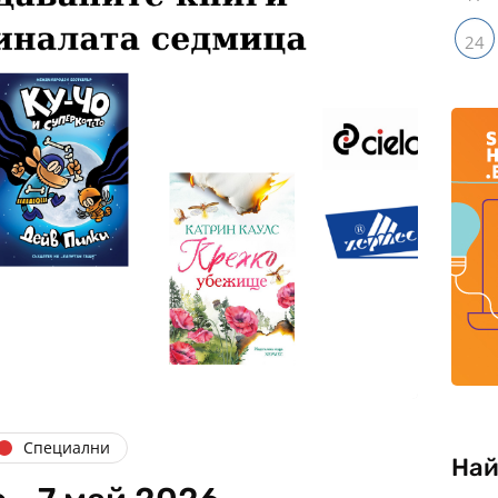
24
Специални
Най