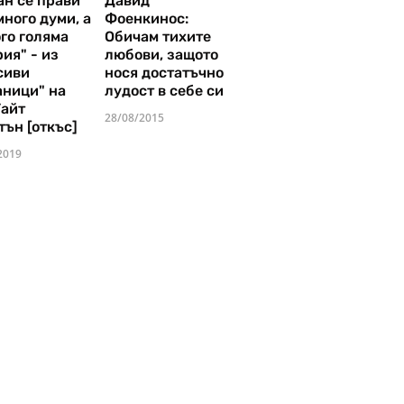
ан се прави
Давид
много думи, а
Фоенкинос:
го голяма
Обичам тихите
ия" - из
любови, защото
сиви
нося достатъчно
аници" на
лудост в себе си
Уайт
28/08/2015
тън [откъс]
2019