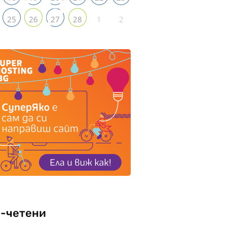
1
2
25
26
27
28
-четени