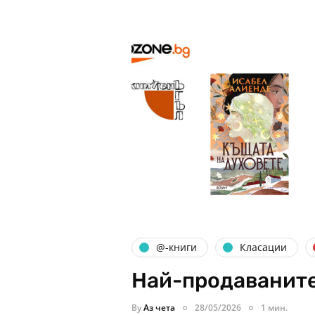
@-книги
Класации
Най-продаваните
By
Аз чета
28/05/2026
1 мин.