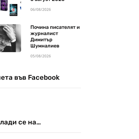
06/08/2026
Почина писателят и
журналист
Димитър
Шумналиев
05/08/2026
чета във Facebook
лади се на…