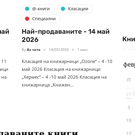
@-книги
Класации
Специални
май
Най-продаваните - 14 май
Кни
2026
By
Аз чета
14/05/2026
1 мин.
 11
Класация на книжарници „Ozone“ – 4 -10
ници
май 2026 Класация на книжарници
 на
„Хермес“ – 4 -10 май 2026 Класация на
П
книжарница „Книжен…
27
3
10
17