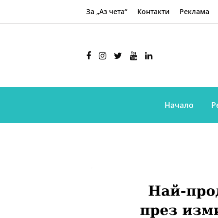
За „Аз чета“
Контакти
Реклама
Начало
Р