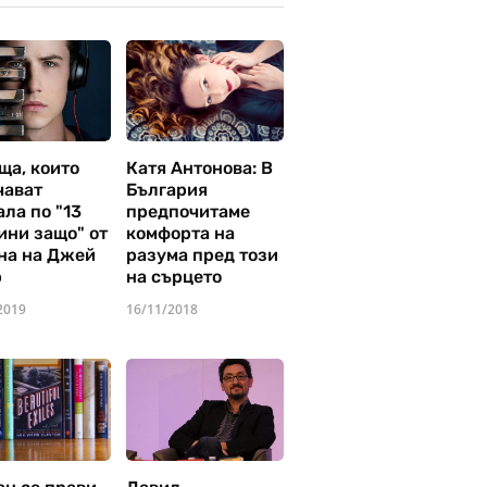
ща, които
Катя Антонова: В
чават
България
ла по "13
предпочитаме
ини защо" от
комфорта на
на на Джей
разума пред този
р
на сърцето
2019
16/11/2018