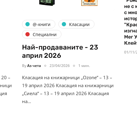
"Ром
не с 
с мно
истор
@-книги
Класации
"Кра
изгн
Специални
Мег 
Клей
Най-продаваните - 23
01/11/
април 2026
By
Аз чета
23/04/2026
1 мин.
 20 –
Класация на книжарници „Ozone“ – 13 –
рници
19 април 2026 Класация на книжарници
ция
„Сиела“ – 13 – 19 април 2026 Класация
на…