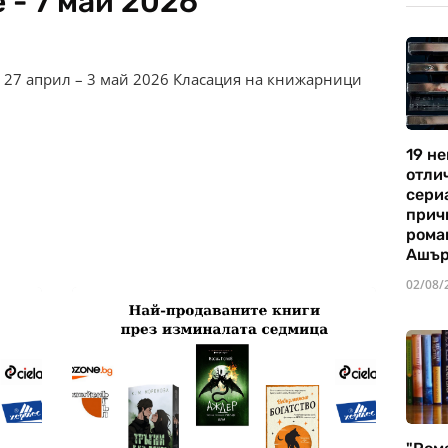
 - 7 май 2026
 27 април – 3 май 2026 Класация на книжарници
19 не
отли
сериа
прич
рома
Ашъ
02/08/