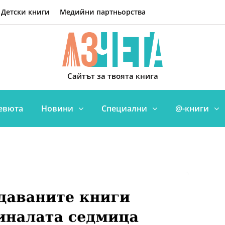
Детски книги
Медийни партньорства
Сайтът за твоята книга
евюта
Новини
Специални
@-книги