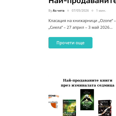
Най-продаваните
By
Аз чета
07/05/2026
1 мин.
Класация на книжарници „Ozone“ –
„Сиела“ – 27 април – 3 май 2026…
Прочети още