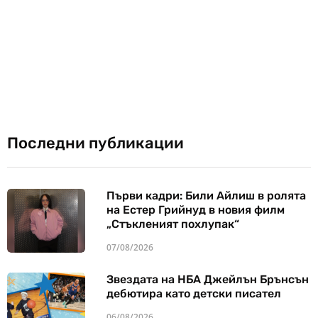
Последни публикации
Първи кадри: Били Айлиш в ролята
на Естер Грийнуд в новия филм
„Стъкленият похлупак“
07/08/2026
Звездата на НБА Джейлън Брънсън
дебютира като детски писател
06/08/2026