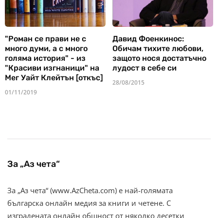
"Роман се прави не с
Давид Фоенкинос:
много думи, а с много
Обичам тихите любови,
голяма история" - из
защото нося достатъчно
"Красиви изгнаници" на
лудост в себе си
Мег Уайт Клейтън [откъс]
28/08/2015
01/11/2019
За „Аз чета“
За „Аз чета“ (www.AzCheta.com) е най-голямата
българска онлайн медия за книги и четене. С
изградената онлайн общност от няколко десетки