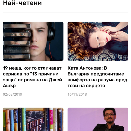
Най-четени
19 неща, които отличават
Катя Антонова: В
сериала по "13 причини
България предпочитаме
защо" от романа на Джей
комфорта на разума пред
Ашър
този на сърцето
02/08/2019
16/11/2018