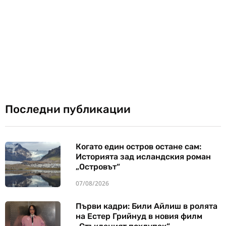
Последни публикации
Когато един остров остане сам:
Историята зад исландския роман
„Островът“
07/08/2026
Първи кадри: Били Айлиш в ролята
на Естер Грийнуд в новия филм