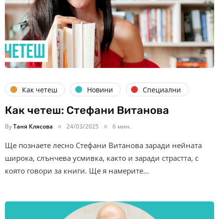
Как четеш
Новини
Специални
Как четеш: Стефани Витанова
By
Таня Клясова
24/03/2025
6 мин.
Ще познаете лесно Стефани Витанова заради нейната
широка, слънчева усмивка, както и заради страстта, с
която говори за книги. Ще я намерите…