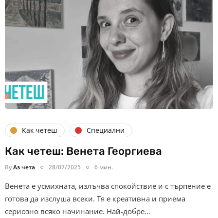
Как четеш
Специални
Как четеш: Венета Георгиева
By
Аз чета
28/07/2025
6 мин.
Венета е усмихната, излъчва спокойствие и с търпение е
готова да изслуша всеки. Тя е креативна и приема
сериозно всяко начинание. Най-добре…