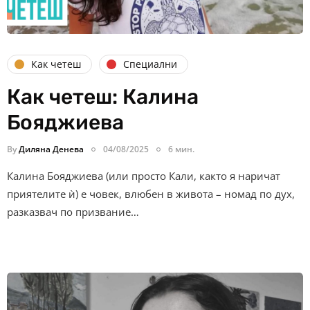
Как четеш
Специални
Как четеш: Калина
Бояджиева
By
Диляна Денева
04/08/2025
6 мин.
Калина Бояджиева (или просто Кали, както я наричат
приятелите ѝ) е човек, влюбен в живота – номад по дух,
разказвач по призвание…