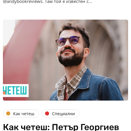
@andybookreviews. Там той е известен с…
Как четеш
Специални
Как четеш: Петър Георгиев