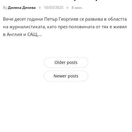
By
Диляна Денева
10/03/2025
8 мин.
Вече десет години Петър Георгиев се развива в областта
на журналистиката, като през половината от тях е живял
в Англия и САЩ,…
Older posts
Newer posts