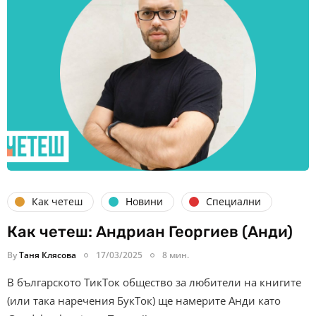
Как четеш
Новини
Специални
Как четеш: Андриан Георгиев (Анди)
By
Таня Клясова
17/03/2025
8 мин.
В българското ТикТок общество за любители на книгите
(или така наречения БукТок) ще намерите Анди като