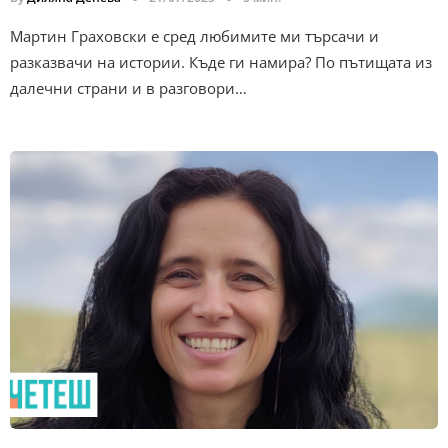
Мартин Граховски е сред любимите ми търсачи и
разказвачи на истории. Къде ги намира? По пътищата из
далечни страни и в разговори…