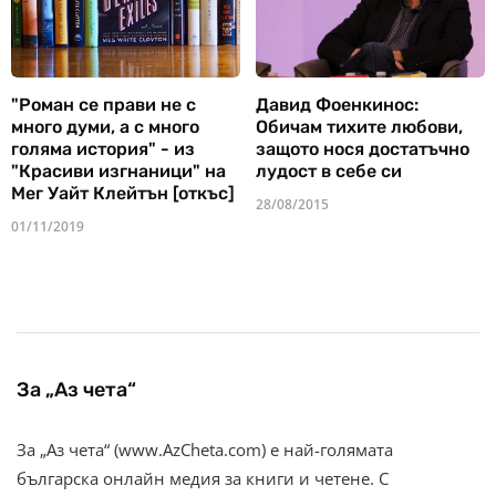
"Роман се прави не с
Давид Фоенкинос:
много думи, а с много
Обичам тихите любови,
голяма история" - из
защото нося достатъчно
"Красиви изгнаници" на
лудост в себе си
Мег Уайт Клейтън [откъс]
28/08/2015
01/11/2019
За „Аз чета“
За „Аз чета“ (www.AzCheta.com) е най-голямата
българска онлайн медия за книги и четене. С