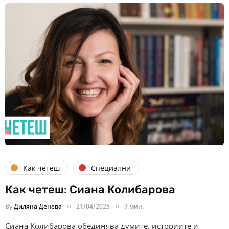
Как четеш
Специални
Как четеш: Сиана Колибарова
By
Диляна Денева
21/04/2025
7 мин.
Сиана Колибарова обединява думите, историите и