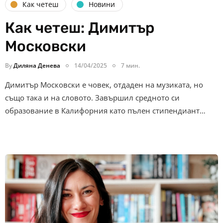
Как четеш
Новини
Как четеш: Димитър
Московски
By
Диляна Денева
14/04/2025
7 мин.
Димитър Московски е човек, отдаден на музиката, но
също така и на словото. Завършил средното си
образование в Калифорния като пълен стипендиант…