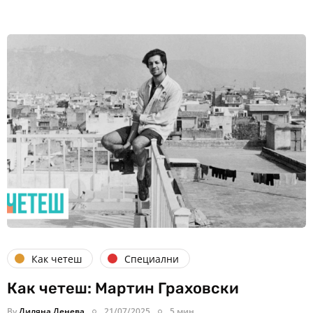
Как четеш
Специални
Как четеш: Мартин Граховски
By
Диляна Денева
21/07/2025
5 мин.