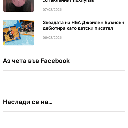
„Стъкленият похлупак“
07/08/2026
Звездата на НБА Джейлън Брънсън
дебютира като детски писател
06/08/2026
Аз чета във Facebook
Наслади се на…