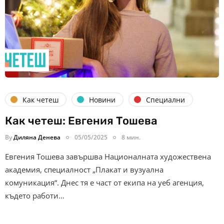
Как четеш
Новини
Специални
Как четеш: Евгения Тошева
By
Диляна Денева
05/05/2025
8 мин.
Евгения Тошева завършва Националната художествена
академия, специалност „Плакат и вузуална
комуникация“. Днес тя е част от екипа на уеб агенция,
където работи…