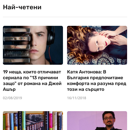
Най-четени
19 неща, които отличават
Катя Антонова: В
сериала по "13 причини
България предпочитаме
защо" от романа на Джей
комфорта на разума пред
Ашър
този на сърцето
02/08/2019
16/11/2018