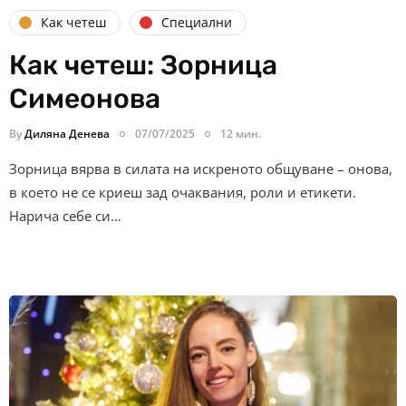
Как четеш
Специални
Как четеш: Зорница
Симеонова
By
Диляна Денева
07/07/2025
12 мин.
Зорница вярва в силата на искреното общуване – онова,
в което не се криеш зад очаквания, роли и етикети.
Нарича себе си…