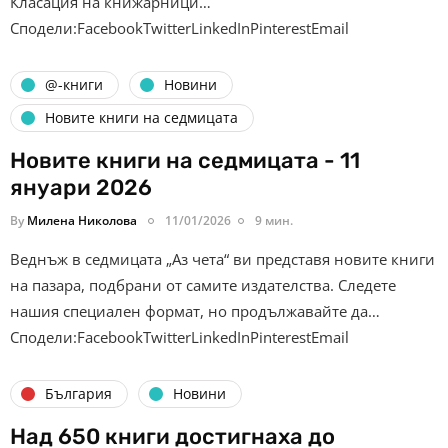
Класация на книжарници…
Сподели:FacebookTwitterLinkedInPinterestEmail
@-книги
Новини
Новите книги на седмицата
Новите книги на седмицата - 11
януари 2026
By
Милена Николова
11/01/2026
9 мин.
Веднъж в седмицата „Аз чета“ ви представя новите книги
на пазара, подбрани от самите издателства. Следете
нашия специален формат, но продължавайте да…
Сподели:FacebookTwitterLinkedInPinterestEmail
България
Новини
Над 650 книги достигнаха до