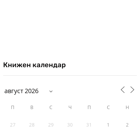
Книжен календар
П
В
С
Ч
П
С
Н
27
28
29
30
31
1
2