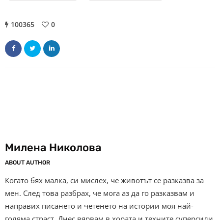
100365
0
Милена Николова
ABOUT AUTHOR
Когато бях малка, си мислех, че животът се разказва за
мен. След това разбрах, че мога аз да го разказвам и
направих писането и четенето на истории моя най-
голяма страст. Днес вярвам в хората и техните суперсили.