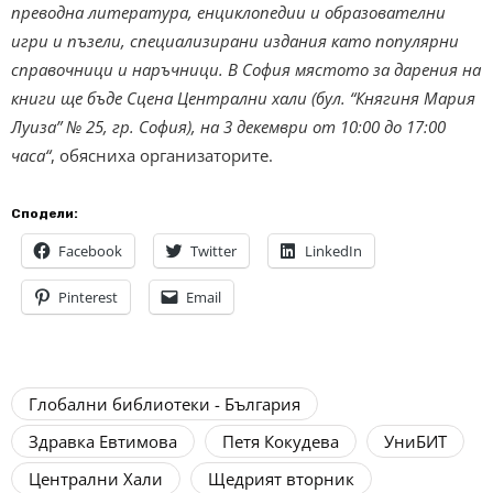
преводна литература, енциклопедии и образователни
игри и пъзели, специализирани издания като популярни
справочници и наръчници. В София мястото за дарения на
книги ще бъде Сцена Централни хали (бул. “Княгиня Мария
Луиза” № 25, гр. София), на 3 декември от 10:00 до 17:00
часа“
, обясниха организаторите.
Сподели:
Facebook
Twitter
LinkedIn
Pinterest
Email
Глобални библиотеки - България
Здравка Евтимова
Петя Кокудева
УниБИТ
Централни Хали
Щедрият вторник