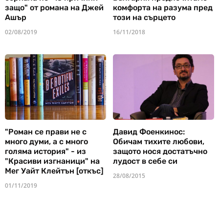
защо" от романа на Джей
комфорта на разума пред
Ашър
този на сърцето
02/08/2019
16/11/2018
"Роман се прави не с
Давид Фоенкинос:
много думи, а с много
Обичам тихите любови,
голяма история" - из
защото нося достатъчно
"Красиви изгнаници" на
лудост в себе си
Мег Уайт Клейтън [откъс]
28/08/2015
01/11/2019