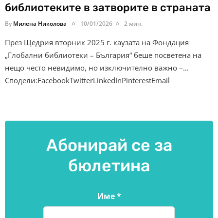
библиотеките в затворите в страната
By
Милена Николова
10/01/2026
2 мин.
През Щедрия вторник 2025 г. каузата на Фондация
„Глобални библиотеки – България“ беше посветена на
нещо често невидимо, но изключително важно –…
Сподели:FacebookTwitterLinkedInPinterestEmail
Абонирай се за
бюлетина
Име
*