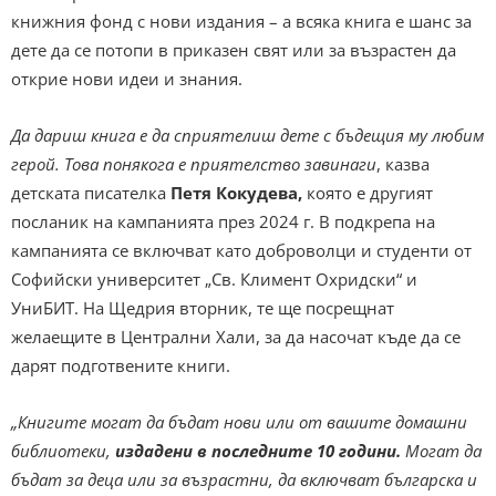
книжния фонд с нови издания – а всяка книга е шанс за
дете да се потопи в приказен свят или за възрастен да
открие нови идеи и знания.
Да дариш книга е да сприятелиш дете с бъдещия му любим
герой. Това понякога е приятелство завинаги
, казва
детската писателка
Петя Кокудева,
която е другият
посланик на кампанията през 2024 г. В подкрепа на
кампанията се включват като доброволци и студенти от
Софийски университет „Св. Климент Охридски“ и
УниБИТ. На Щедрия вторник, те ще посрещнат
желаещите в Централни Хали, за да насочат къде да се
дарят подготвените книги.
„Книгите могат да бъдат нови или от вашите домашни
библиотеки,
издадени в последните 10 години.
Могат да
бъдат за деца или за възрастни, да включват българска и