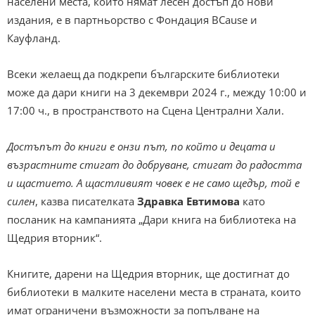
населени места, които нямат лесен достъп до нови
издания, е в партньорство с Фондация BCause и
Кауфланд.
Всеки желаещ да подкрепи българските библиотеки
може да дари книги на 3 декември 2024 г., между 10:00 и
17:00 ч., в пространството на Сцена Централни Хали.
Достъпът до книги е онзи път, по който и децата и
възрастните стигат до добруване, стигат до радостта
и щастието. А щастливият човек е не само щедър, той е
силен
, казва писателката
Здравка Евтимова
като
посланик на кампанията „Дари книга на библиотека на
Щедрия вторник“.
Книгите, дарени на Щедрия вторник, ще достигнат до
библиотеки в малките населени места в страната, които
имат ограничени възможности за попълване на