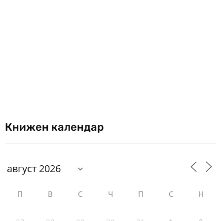
Книжен календар
П
В
С
Ч
П
С
Н