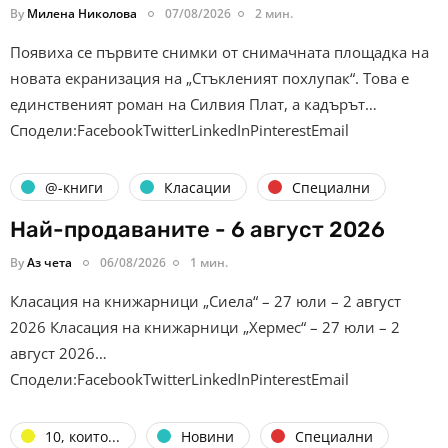
By
Милена Николова
07/08/2026
2 мин.
Появиха се първите снимки от снимачната площадка на
новата екранизация на „Стъкленият похлупак“. Това е
единственият роман на Силвия Плат, а кадърът…
Сподели:FacebookTwitterLinkedInPinterestEmail
@-книги
Класации
Специални
Най-продаваните - 6 август 2026
By
Аз чета
06/08/2026
1 мин.
Класация на книжарници „Сиела“ – 27 юли – 2 август
2026 Класация на книжарници „Хермес“ – 27 юли – 2
август 2026…
Сподели:FacebookTwitterLinkedInPinterestEmail
10, които...
Новини
Специални