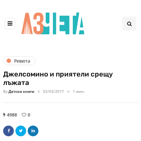
Ревюта
Джелсомино и приятели срещу
лъжата
By
Детски книги
02/03/2017
1 мин.
4988
0