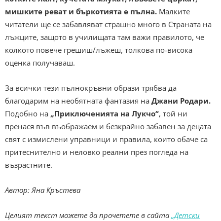
мишките реват и бъркотията е пълна.
Малките
читатели ще се забавляват страшно много в Страната на
лъжците, защото в училищата там важи правилото, че
колкото повече грешиш/лъжеш, толкова по-висока
оценка получаваш.
За всички тези пълнокръвни образи трябва да
благодарим на необятната фантазия на
Джани Родари.
Подобно на
„Приключенията на Лукчо“
, той ни
пренася във въображаем и безкрайно забавен за децата
свят с измислени управници и правила, които обаче са
притеснително и неловко реални през погледа на
възрастните.
Автор: Яна Кръстева
Целият текст можете да прочетете в сайта
„Детски