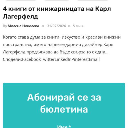
4 книги от книжарницата на Карл
Лагерфелд
By
Милена Николова
31/07/2026
5 мин.
Когато става дума за книги, изкуство и красиви книжни
пространства, името на легендарния дизайнер Карл
Лагерфелд продължава да бъде свързано с една…
Сподели:FacebookTwitterLinkedInPinterestEmail
Абонирай се за
бюлетина
Име
*