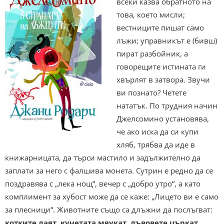
всеки казва обратното на
това, което мисли;
вестниците пишат само
лъжи; управникът е (бивш)
пират разбойник, а
говорещите истината ги
хвърлят в затвора. Звучи
ви познато? Четете
нататък. По трудния начин
Джелсомино установява,
че ако иска да си купи
хляб, трябва да иде в
книжарницата, да търси мастило и задължително да
заплати за него с фалшива монета. Сутрин е редно да се
поздравява с „лека нощ“, вечер с „добро утро“, а като
комплимент за хубост може да се каже: „Лицето ви е само
за плесници“. Животните също са длъжни да послъгват:
котките лаят, кучетата мяукат, лъвовете църкат,