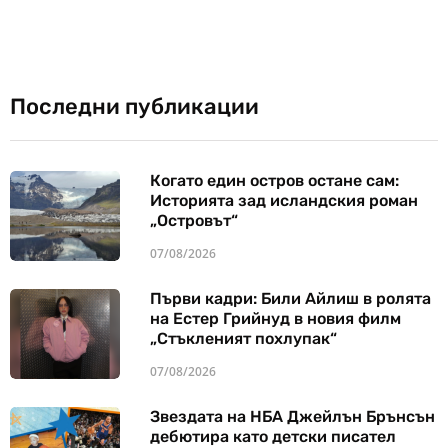
Последни публикации
Когато един остров остане сам:
Историята зад исландския роман
„Островът“
07/08/2026
Първи кадри: Били Айлиш в ролята
на Естер Грийнуд в новия филм
„Стъкленият похлупак“
07/08/2026
Звездата на НБА Джейлън Брънсън
дебютира като детски писател