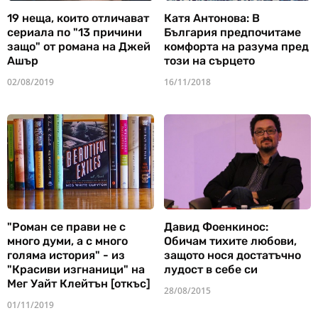
19 неща, които отличават
Катя Антонова: В
сериала по "13 причини
България предпочитаме
защо" от романа на Джей
комфорта на разума пред
Ашър
този на сърцето
02/08/2019
16/11/2018
"Роман се прави не с
Давид Фоенкинос:
много думи, а с много
Обичам тихите любови,
голяма история" - из
защото нося достатъчно
"Красиви изгнаници" на
лудост в себе си
Мег Уайт Клейтън [откъс]
28/08/2015
01/11/2019