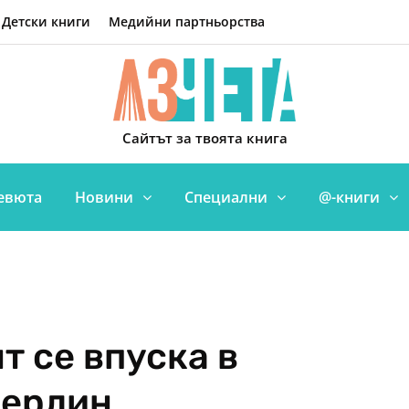
Детски книги
Медийни партньорства
Сайтът за твоята книга
евюта
Новини
Специални
@-книги
 се впуска в
Мерлин