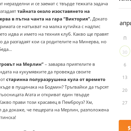
ат неразделни и се заемат с твърде тежката задача
азгадаят
тайната около изоставянето на
рва в пътна чанта на гара “Виктория”.
Докато
имата се натъкват на малка кутийка с надпис
дето идва и името на техния клуб. Какво ще правят
П
о да разгадаят кои са родителите на Минерва, но
 беда…
30
тровът на Мерлин”
– заварва приятелите в
6
андата на кукумявките да провежда своите
13
 от
старинна полуразрушена кула от времето
някъде в пущинака на Бодмин? Тръгвайки да търсят
20
гьосницата Агата и откриват един твърде
Какво прави този красавец в Пемброуз? Хм,
27
ел да докаже, че пещерата на Мерлин, разположена
стинска!