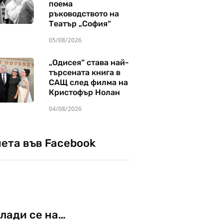
поема
ръководството на
Театър „София“
05/08/2026
„Одисея“ става най-
търсената книга в
САЩ след филма на
Кристофър Нолан
04/08/2026
чета във Facebook
лади се на…