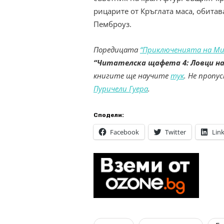
рицарите от Кръглата маса, обитав
Пемброуз.
Поредицата
“Приключенията на М
“Читателска щафета 4: Ловци на
книгите ще научите
тук
. Не проп
Пуричели Гуера
.
Сподели:
Facebook
Twitter
Lin