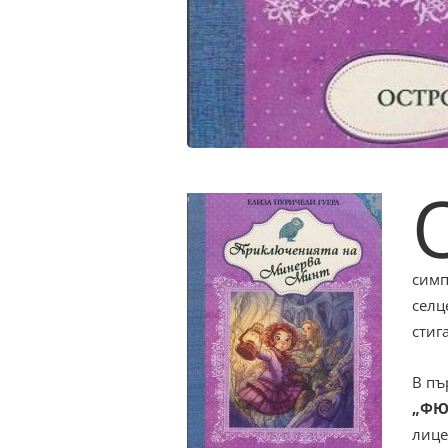
симп
селц
стиг
В пъ
„ФЮ
лице