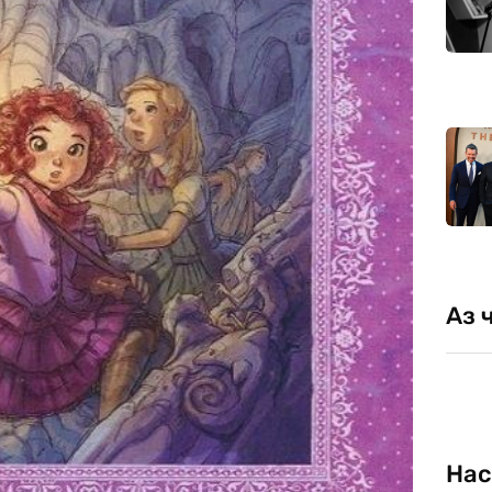
Аз 
Нас