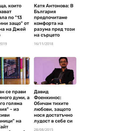
ща, които
Катя Антонова: В
чават
България
ла по "13
предпочитаме
ини защо" от
комфорта на
на на Джей
разума пред този
р
на сърцето
2019
16/11/2018
ан се прави
Давид
много думи, а
Фоенкинос:
го голяма
Обичам тихите
ия" - из
любови, защото
сиви
нося достатъчно
аници" на
лудост в себе си
Уайт
28/08/2015