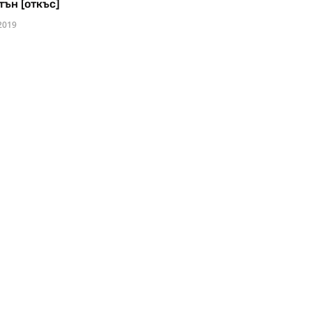
тън [откъс]
2019