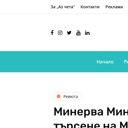
За „Аз чета“
Контакти
Реклама
Начало
Р
Ревюта
Минерва Минт
търсене на 