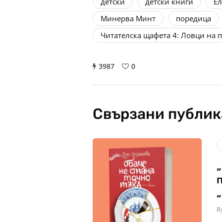
детски
детски книги
Ел
Минерва Минт
поредица
Читателска щафета 4: Ловци на
3987
0
Свързани публи
B