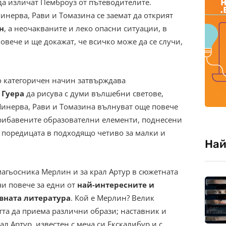
да изличат Пемброуз от пътеводителите.
инерва, Рави и Томазина се заемат да открият
н
, а неочакваните и леко опасни ситуации, в
повече и ще докажат, че всичко може да се случи,
 категоричен начин затвърждава
 Гуера
да рисува с думи вълшебни светове,
Минерва, Рави и Томазина вълнуват още повече
прибавените образователни елементи, поднесени
 поредицата в подходящо четиво за малки и
Най
магьосника Мерлин и за крал Артур в сюжетната
чи повече за едни от
най-интересните и
вната литература
. Кой е Мерлин? Велик
та да приема различни образи; наставник и
л Артур, известен с меча си Екскалибур и с