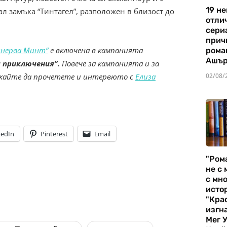
19 не
ал замъка “Тинтагел”, разположен в близост до
отли
сериа
прич
инерва Минт”
е включена в кампанията
рома
Ашъ
 приключения”.
Повече за кампанията и за
ускайте да прочетете и интервюто с
Елиза
02/08/
kedIn
Pinterest
Email
"Ром
не с 
с мно
истор
"Кра
изгн
Мег 