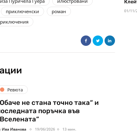
иза Пуричела Гуера
илюстровани
Клей
01/11/
приключенски
роман
 приключения
кации
Ревюта
„Обаче не стана точно така“ и
последната поръчка във
„Вселената“
y
Ива Иванова
19/06/2026
13 мин.