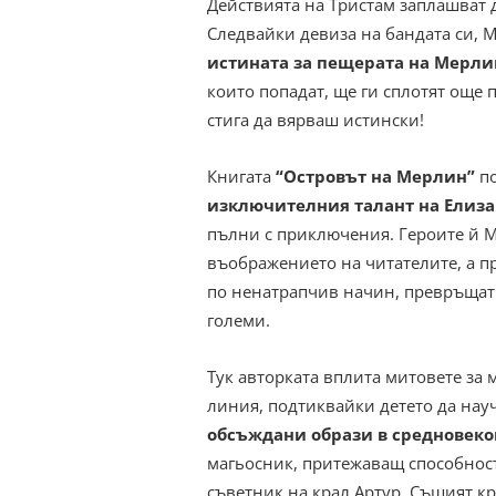
Действията на Тристам заплашват 
Следвайки девиза на бандата си, М
истината за пещерата на Мерли
които попадат, ще ги сплотят още 
стига да вярваш истински!
Книгата
“Островът на Мерлин”
по
изключителния талант на Елиза
пълни с приключения. Героите й 
въображението на читателите, а 
по ненатрапчив начин, превръщат
големи.
Тук авторката вплита митовете за 
линия, подтиквайки детето да нау
обсъждани образи в средновеко
магьосник, притежаващ способност
съветник на крал Артур. Същият кра