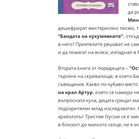
став
да р
Мине
дешифрират мистериозно писмо, тр
“Бандата на кукумявките”
, откъ
в него? Приятелите решават не сам
и да помагат на всеки, изпаднал в
Втората книга от поредицата –
“Ос
търсене на скривалище, в което Б
съвещания. Какво по-хубаво място
на крал Артур
, която се намира 
въпросната кула, децата срещат ма
подозрителен млад изследовател. 
археологът Тристам Оусъм се е за
в близост до малкото селце, не е и