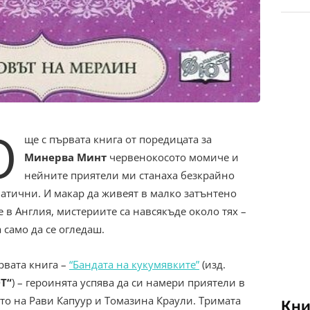
О
ще с първата книга от поредицата за
Минерва Минт
червенокосото момиче и
нейните приятели ми станаха безкрaйно
атични. И макар да живеят в малко затънтено
е в Англия, мистериите са навсякъде около тях –
а само да се огледаш.
рвата книга –
“Бандата на кукумявките”
(изд.
Т“
) – героинята успява да си намери приятели в
то на Рави Капуур и Томазина Краули. Тримата
Кни