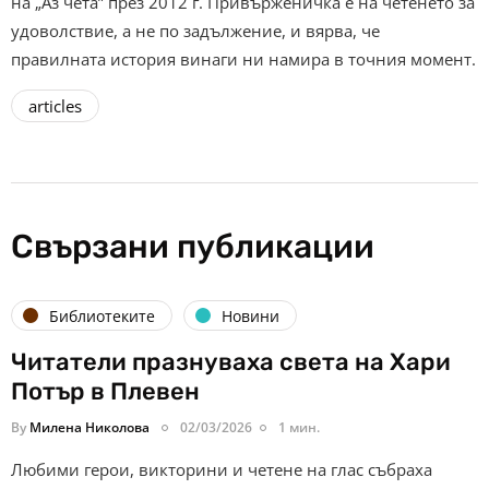
на „Аз чета” през 2012 г. Привърженичка е на четенето за
удоволствие, а не по задължение, и вярва, че
правилната история винаги ни намира в точния момент.
articles
Свързани публикации
Библиотеките
Новини
Читатели празнуваха света на Хари
Потър в Плевен
By
Милена Николова
02/03/2026
1 мин.
Любими герои, викторини и четене на глас събраха