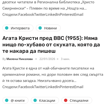
десетки читатели в Регионална библиотека „Христо
Смирненски“ – Плевен по време на „Нощта на…
Сподели:FacebookTwitterLinkedInPinterestEmail
Интервюта
Новини
Агата Кристи пред BBC (1955): Няма
нищо по-хубаво от скуката, която да
те накара да пишеш
By
Милена Николова
22/01/2026
3 мин.
Агата Кристи е една от най-обичаните писателки на
криминални романи, но дори половин век след смъртта
ѝ тя остава загадка. Неизлъчвано досега…
Сподели:FacebookTwitterLinkedInPinterestEmail
@-книги
Класации
Специални