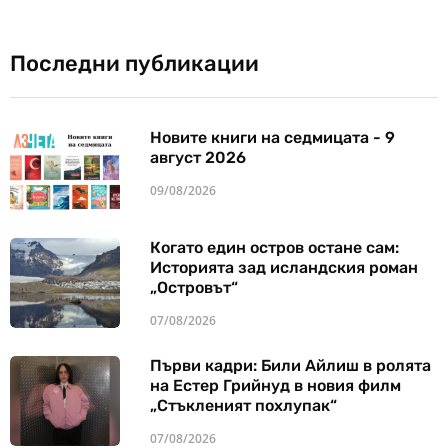
Последни публикации
Новите книги на седмицата - 9
август 2026
09/08/2026
Когато един остров остане сам:
Историята зад исландския роман
„Островът“
07/08/2026
Първи кадри: Били Айлиш в ролята
на Естер Грийнуд в новия филм
„Стъкленият похлупак“
07/08/2026