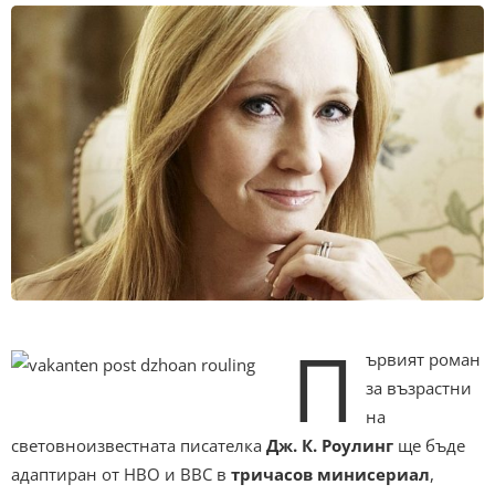
П
ървият роман
за възрастни
на
световноизвестната писателка
Дж. К. Роулинг
ще бъде
адаптиран от HBO и BBC в
тричасов минисериал
,