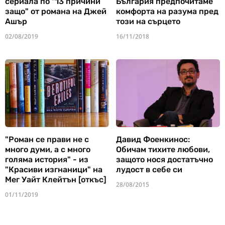
сериала по "13 причини
България предпочитаме
защо" от романа на Джей
комфорта на разума пред
Ашър
този на сърцето
02/08/2019
16/11/2018
"Роман се прави не с
Давид Фоенкинос:
много думи, а с много
Обичам тихите любови,
голяма история" - из
защото нося достатъчно
"Красиви изгнаници" на
лудост в себе си
Мег Уайт Клейтън [откъс]
28/08/2015
01/11/2019