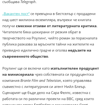
съобщава
Telegraph
.
„Вакантен пост“
се превърна в бестселър с продадени
над шест милиона екземпляра, въпреки че книгата
получи
смесени отзиви от литературната критика
.
Читателите бяха шокирани от резкия обрат в
творчеството на Роулинг, чийто роман за порасналата
публика разказва за мръсните тайни на жителите на
привидно идилично градче и оголва
недъзите на
съвременното общество
.
Роулинг ще се включи като
изпълнителен продуцент
на минисериала
чрез собствената си продуцентска
компания
Bronte Film and Television
, която управлява
съвместно с литературния си агент Нийл Блеър.
Сценарият ще бъде дело на Сара Фелпс, известна с
работата си по различни проекти на BBC, сред които
сапунената опера
EastEnders
и минисериала
Great