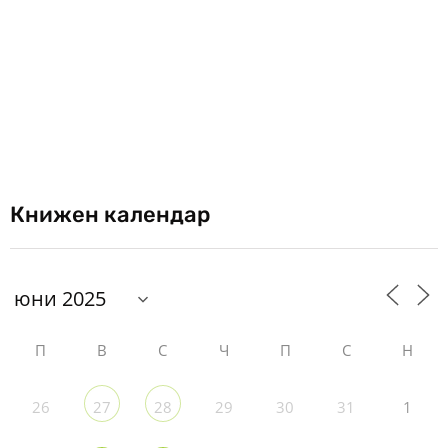
Книжен календар
П
В
С
Ч
П
С
Н
26
29
30
31
1
27
28