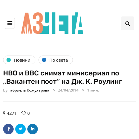
Новини
По света
HBO и BBC снимат минисериал по
„Вакантен пост“ на Дж. К. Роулинг
By
Габриела Кожухарова
24/04/2014
1 мин.
4271
0