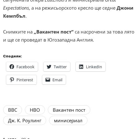
Expectations
, a на режисьорското кресло ще седне
Джони
Кемпбъл
.
Снимките на
„Вакантен пост“
са насрочени за това лято
и ще се проведат в Югозападна Англия.
Сподели:
Facebook
Twitter
LinkedIn
Pinterest
Email
BBC
HBO
Вакантен пост
Дж. К. Роулинг
минисериал