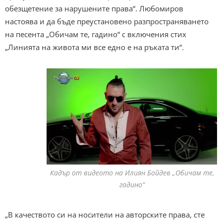
обезщетение за нарушените права“. Любомиров
настоява и да бъде преустановено разпространяването
на песента „Обичам те, гадино“ с включения стих
„Линията на живота ми все едно е на ръката ти“.
Кадър от видеото на Илиян Бойдев „Обичам те,
гадино“
„В качеството си на носители на авторските права, сте