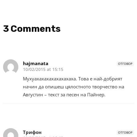
3 Comments
hajmanata
ОТГОВОР
10/02/2015 at 15:15
Мухуахахахахахахахаха. Това е най-добрият
начин да опишеш цялостното творчество на
Августин – текст за песен на Пайнер.
Трифон
ОТГОВОР