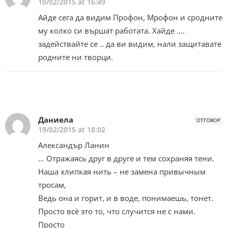
10/02/2015 at 16:49
Айде сега да видим Профон, Мрофон и сродните
му колко си вършат работата. Хайде ….
задействайте се .. да ви видим, нали защитавате
родните ни творци.
Даниела
ОТГОВОР
19/02/2015 at 18:02
Александър Ланин
… Отражаясь друг в друге и тем сохраняя тени.
Наша хлипкая нить – не замена привычным
тросам,
Ведь она и горит, и в воде, понимаешь, тонет.
Просто всё это то, что случится не с нами.
Просто