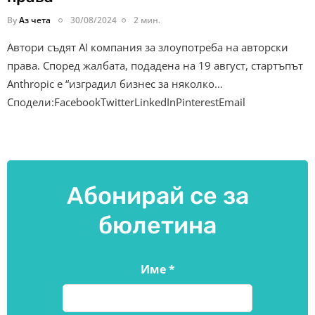
By
Аз чета
30/08/2024
2 мин.
Автори съдят AI компания за злоупотреба на авторски
права. Според жалбата, подадена на 19 август, стартъпът
Anthropic е “изградил бизнес за няколко…
Сподели:FacebookTwitterLinkedInPinterestEmail
Абонирай се за
бюлетина
Име
*