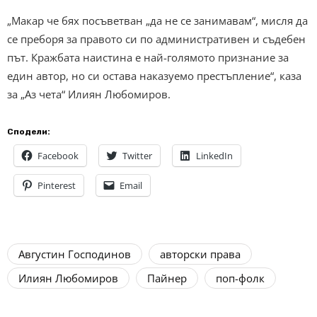
„Макар че бях посъветван „да не се занимавам“, мисля да
се преборя за правото си по административен и съдебен
път. Кражбата наистина е най-голямото признание за
един автор, но си остава наказуемо престъпление“, каза
за „Аз чета“ Илиян Любомиров.
Сподели:
Facebook
Twitter
LinkedIn
Pinterest
Email
Августин Господинов
авторски права
Илиян Любомиров
Пайнер
поп-фолк