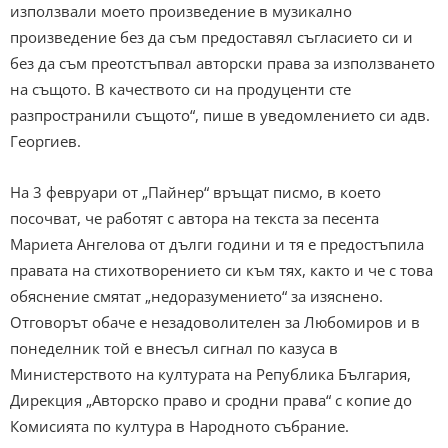
използвали моето произведение в музикално
произведение без да съм предоставял съгласието си и
без да съм преотстъпвал авторски права за използването
на същото. В качеството си на продуценти сте
разпространили същото“, пише в уведомлението си адв.
Георгиев.
На 3 февруари от „Пайнер“ връщат писмо, в което
посочват, че работят с автора на текста за песента
Мариета Ангелова от дълги години и тя е предостъпила
правата на стихотворението си към тях, както и че с това
обяснение смятат „недоразумението“ за изяснено.
Отговорът обаче е незадоволителен за Любомиров и в
понеделник той е внесъл сигнал по казуса в
Министерството на културата на Република България,
Дирекция „Авторско право и сродни права“ с копие до
Комисията по култура в Народното събрание.