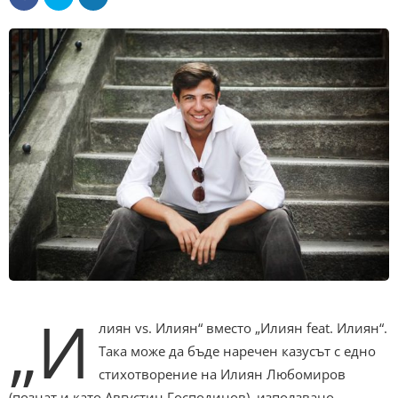
„И
лиян vs. Илиян“ вместо „Илиян feat. Илиян“.
Така може да бъде наречен казусът с едно
стихотворение на Илиян Любомиров
(познат и като Августин Господинов), използвано