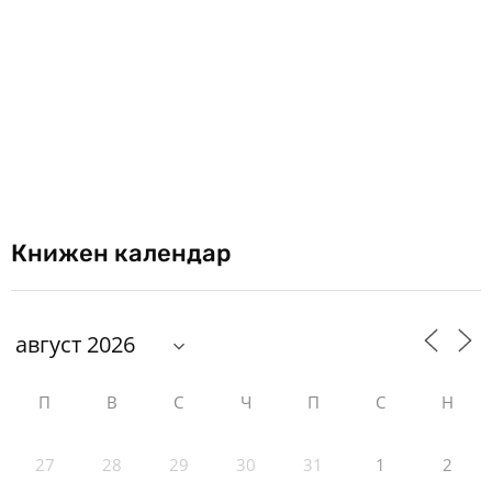
Книжен календар
П
В
С
Ч
П
С
Н
27
28
29
30
31
1
2