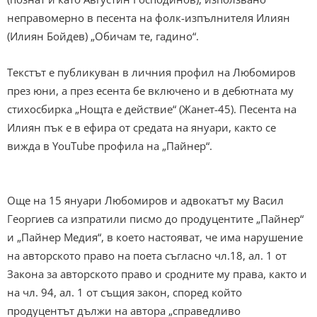
неправомерно в песента на фолк-изпълнителя Илиян
(Илиян Бойдев) „Обичам те, гадино“.
Текстът е публикуван в личния профил на Любомиров
през юни, а през есента бе включено и в дебютната му
стихосбирка „Нощта е действие“ (Жанет-45). Песента на
Илиян пък е в ефира от средата на януари, както се
вижда в YouTube профила на „Пайнер“.
Още на 15 януари Любомиров и адвокатът му Васил
Георгиев са изпратили писмо до продуцентите „Пайнер“
и „Пайнер Медия“, в което настояват, че има нарушение
на авторското право на поета съгласно чл.18, ал. 1 от
Закона за авторското право и сродните му права, както и
на чл. 94, ал. 1 от същия закон, според който
продуцентът дължи на автора „справедливо