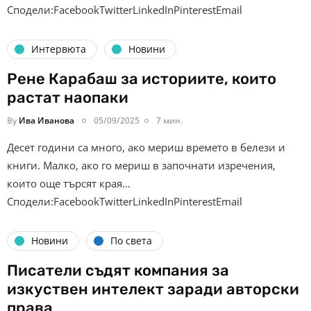
Сподели:FacebookTwitterLinkedInPinterestEmail
Интервюта
Новини
Рене Карабаш за историите, които
растат наопаки
By
Ива Иванова
05/09/2025
7 мин.
Десет години са много, ако мериш времето в белези и
книги. Малко, ако го мериш в започнати изречения,
които още търсят края…
Сподели:FacebookTwitterLinkedInPinterestEmail
Новини
По света
Писатели съдят компания за
изкуствен интелект заради авторски
права