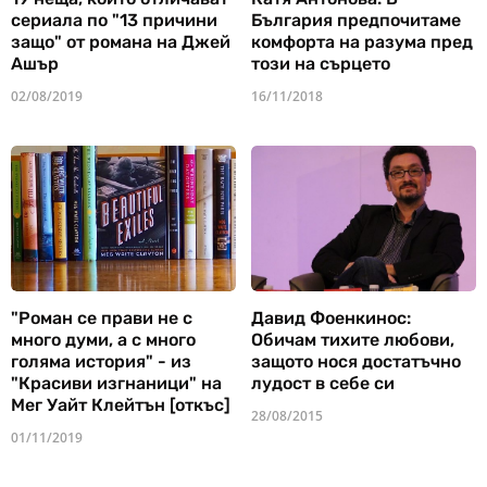
сериала по "13 причини
България предпочитаме
защо" от романа на Джей
комфорта на разума пред
Ашър
този на сърцето
02/08/2019
16/11/2018
"Роман се прави не с
Давид Фоенкинос:
много думи, а с много
Обичам тихите любови,
голяма история" - из
защото нося достатъчно
"Красиви изгнаници" на
лудост в себе си
Мег Уайт Клейтън [откъс]
28/08/2015
01/11/2019