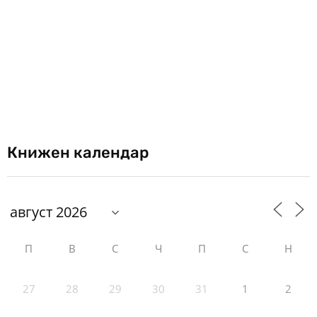
Книжен календар
П
В
С
Ч
П
С
Н
27
28
29
30
31
1
2