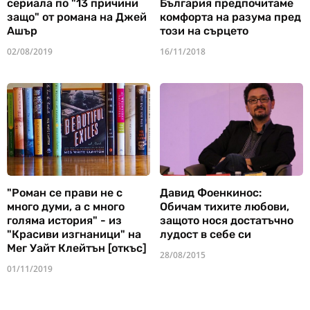
сериала по "13 причини
България предпочитаме
защо" от романа на Джей
комфорта на разума пред
Ашър
този на сърцето
02/08/2019
16/11/2018
"Роман се прави не с
Давид Фоенкинос:
много думи, а с много
Обичам тихите любови,
голяма история" - из
защото нося достатъчно
"Красиви изгнаници" на
лудост в себе си
Мег Уайт Клейтън [откъс]
28/08/2015
01/11/2019