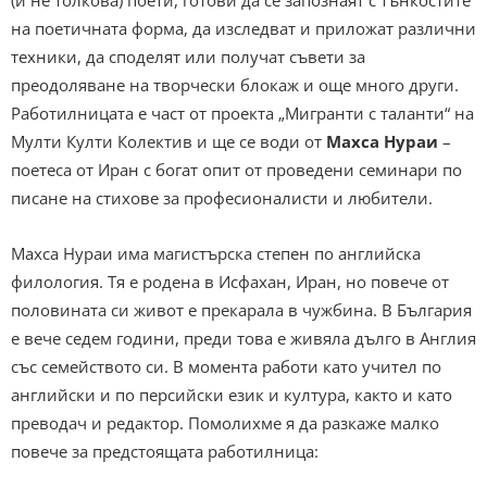
(и не толкова) поети, готови да се запознаят с тънкостите
на поетичната форма, да изследват и приложат различни
техники, да споделят или получат съвети за
преодоляване на творчески блокаж и още много други.
Работилницата е част от проекта „Мигранти с таланти“ на
Мулти Култи Колектив и ще се води от
Махса Нураи
–
поетеса от Иран с богат опит от проведени семинари по
писане на стихове за професионалисти и любители.
Махса Нураи има магистърска степен по английска
филология. Тя е родена в Исфахан, Иран, но повече от
половината си живот е прекарала в чужбина. В България
е вече седем години, преди това е живяла дълго в Англия
със семейството си. В момента работи като учител по
английски и по персийски език и култура, както и като
преводач и редактор. Помолихме я да разкаже малко
повече за предстоящата работилница: