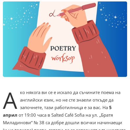
А
ко някога ви се е искало да съчините поема на
английски език, но не сте знаели откъде да
започнете, тази работилница е за вас. На
5
април
от 19:00 часа в Salted Café Sofia на ул. „Братя
Миладинови“ № 38 са добре дошли всички начинаещи