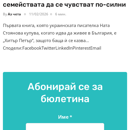
семействата да се чувстват по-силни
By
Аз чета
11/02/2026
6 мин.
Първата книга, която украинската писателка Ната
Стоянова купува, когато идва да живее в България, е
„Хитър Петър“, защото баща ѝ се казва…
Сподели:FacebookTwitterLinkedInPinterestEmail
Абонирай се за
бюлетина
Име
*