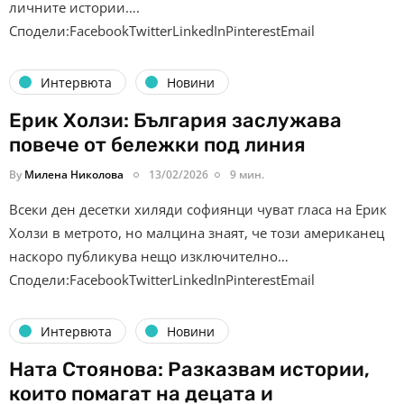
личните истории….
Сподели:FacebookTwitterLinkedInPinterestEmail
Интервюта
Новини
Ерик Холзи: България заслужава
повече от бележки под линия
By
Милена Николова
13/02/2026
9 мин.
Всеки ден десетки хиляди софиянци чуват гласа на Ерик
Холзи в метрото, но малцина знаят, че този американец
наскоро публикува нещо изключително…
Сподели:FacebookTwitterLinkedInPinterestEmail
Интервюта
Новини
Ната Стоянова: Разказвам истории,
които помагат на децата и