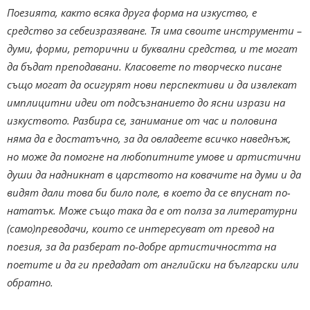
Поезията, както всяка друга форма на изкуство, е
средство за себеизразяване. Тя има своите инструменти –
думи, форми, реторични и буквални средства, и те могат
да бъдат преподавани. Класовете по творческо писане
също могат да осигурят нови перспективи и да извлекат
имплицитни идеи от подсъзнанието до ясни изрази на
изкуството. Разбира се, занимание от час и половина
няма да е достатъчно, за да овладеете всичко наведнъж,
но може да помогне на любопитните умове и артистични
души да надникнат в царството на ковачите на думи и да
видят дали това би било поле, в което да се впуснат по-
нататък. Може също така да е от полза за литературни
(само)преводачи, които се интересуват от превод на
поезия, за да разберат по-добре артистичността на
поетите и да ги предадат от английски на български или
обратно.