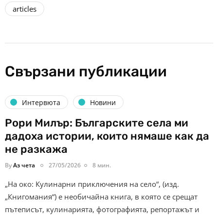
articles
Свързани публикации
Интервюта
Новини
Рори Милър: Българските села ми
дадоха истории, които нямаше как да
не разкажа
By
Аз чета
27/05/2026
8 мин.
„На око: Кулинарни приключения на село“, (изд.
„Книгомания“) е необичайна книга, в която се срещат
пътеписът, кулинарията, фотографията, репортажът и