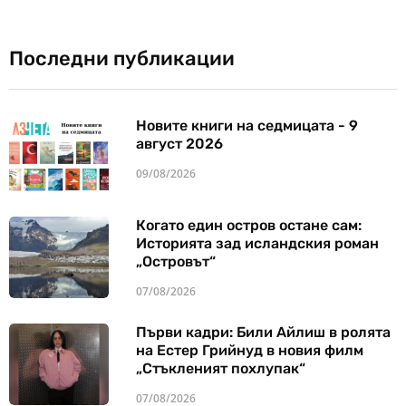
Последни публикации
Новите книги на седмицата - 9
август 2026
09/08/2026
Когато един остров остане сам:
Историята зад исландския роман
„Островът“
07/08/2026
Първи кадри: Били Айлиш в ролята
на Естер Грийнуд в новия филм
„Стъкленият похлупак“
07/08/2026