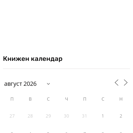
Книжен календар
П
В
С
Ч
П
С
Н
27
28
29
30
31
1
2