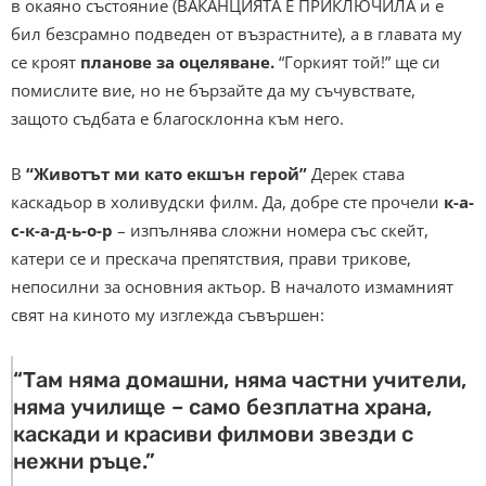
в окаяно състояние (ВАКАНЦИЯТА Е ПРИКЛЮЧИЛА и е
бил безсрамно подведен от възрастните), а в главата му
се кроят
планове за оцеляване.
“Горкият той!” ще си
помислите вие, но не бързайте да му съчувствате,
защото съдбата е благосклонна към него.
В
“Животът ми като екшън герой”
Дерек става
каскадьор в холивудски филм. Да, добре сте прочели
к-а-
с-к-а-д-ь-о-р
– изпълнява сложни номера със скейт,
катери се и прескача препятствия, прави трикове,
непосилни за основния актьор. В началото измамният
свят на киното му изглежда съвършен:
“Там няма домашни, няма частни учители,
няма училище – само безплатна храна,
каскади и красиви филмови звезди с
нежни ръце.”