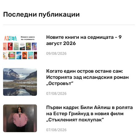
Последни публикации
Новите книги на седмицата - 9
август 2026
09/08/2026
Когато един остров остане сам:
Историята зад исландския роман
„Островът“
07/08/2026
Първи кадри: Били Айлиш в ролята
на Естер Грийнуд в новия филм
„Стъкленият похлупак“
07/08/2026