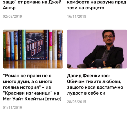
защо" от романа на Джей
комфорта на разума пред
Ашър
този на сърцето
02/08/2019
16/11/2018
"Роман се прави не с
Давид Фоенкинос:
много думи, а с много
Обичам тихите любови,
голяма история" - из
защото нося достатъчно
"Красиви изгнаници" на
лудост в себе си
Мег Уайт Клейтън [откъс]
28/08/2015
01/11/2019