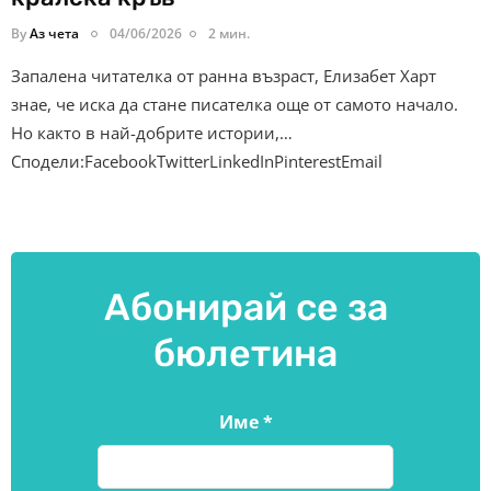
By
Аз чета
04/06/2026
2 мин.
Запалена читателка от ранна възраст, Елизабет Харт
знае, че иска да стане писателка още от самото начало.
Но както в най-добрите истории,…
Сподели:FacebookTwitterLinkedInPinterestEmail
Абонирай се за
бюлетина
Име
*