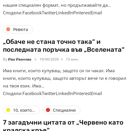
нашия специален формат, но продължавайте да…
Сподели:FacebookTwitterLinkedInPinterestEmail
Ревюта
„Обаче не стана точно така“ и
последната поръчка във „Вселената“
By
Ива Иванова
19/06/2026
13 мин.
Има книги, които купуваш, защото си ги чакал. Има
книги, които купуваш, защото авторът вече ти е говорил
на твоя език. Има…
Сподели:FacebookTwitterLinkedInPinterestEmail
10, които...
Специални
7 загадъчни цитата от „Червено като
кралска кръв“