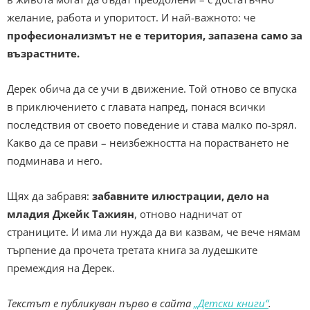
желание, работа и упоритост. И най-важното: че
професионализмът не е територия, запазена само за
възрастните.
Дерек обича да се учи в движение. Той отново се впуска
в приключението с главата напред, понася всички
последствия от своето поведение и става малко по-зрял.
Какво да се прави – неизбежността на порастването не
подминава и него.
Щях да забравя:
забавните илюстрации, дело на
младия Джейк Тажиян
, отново надничат от
страниците. И има ли нужда да ви казвам, че вече нямам
търпение да прочета третата книга за лудешките
премеждия на Дерек.
Текстът е публикуван първо в сайта
„Детски книги“
.