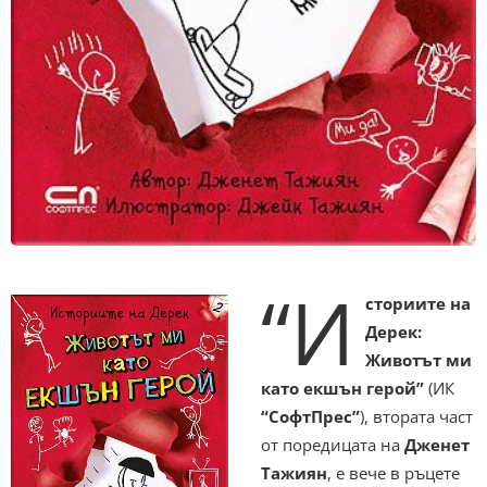
“И
сториите на
Дерек:
Животът ми
като екшън герой”
(ИК
“СофтПрес”
), втората част
от поредицата на
Дженет
Тажиян
, е вече в ръцете