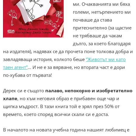
ми. Очакванията ми бяха
големи, нетърпението ми
почваше да става
притеснително (за щастие
не трябваше да чакам
дълго, за което благодаря
на издателя), надявах се да прочета поне толкова добра и
завладяваща история, колкото беше
“Животът ми като
таен агент”
… И не е за вярване, но втората част е дори
по-хубава от първата!
Дерек си е същото
палаво, непокорно и изобретателно
хлапе
, но към неговия образ е прибавен още чар и
щипка мъдрост. В тази книга той е зрял през 50% от
времето, което според всички скали си е доста.
В началото на новата учебна година нашият любимец е