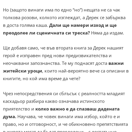
Но (защото винаги има по едно “но”) нещата не са чак
толкова розови, колкото изглеждат, а Дерек се забърква
в доста голяма каша.
Дали ще намери изход и ще
преодолее ли сценичната си треска?
Няма да издам.
Ще добавя само, че във втората книга за Дерек нашият
герой е изправен пред нови предизвикателства и
неочаквани запознанства. Те му поднасят доста
важни
житейски уроци
, които най-вероятно вече са описани в
книгите, но кой има време да чете?
Чрез непосредствения си сблъсък с реалността младият
каскадьор разбира какво означава истинското
приятелство и
колко важно е да спазваш дадената
дума.
Научава, че човек винаги има избор, който е и
право, но и отговорност, и че обикновено препятствията
в живота могат да бъдат преодолени – с достатъчно