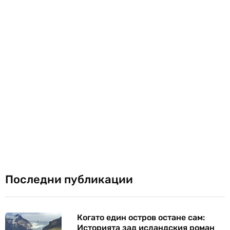
Последни публикации
Когато един остров остане сам:
Историята зад исландския роман