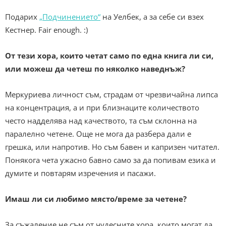
Подарих
„Подчинението“
на Уелбек, а за себе си взех
Кестнер. Fair enough. :)
От тези хора, които четат само по една книга ли си,
или можеш да четеш по няколко наведнъж?
Меркуриева личност съм, страдам от чрезвичайна липса
на концентрация, а и при близнаците количеството
често надделява над качеството, та съм склонна на
паралелно четене. Още не мога да разбера дали е
грешка, или напротив. Но съм бавен и капризен читател.
Понякога чета ужасно бавно само за да попивам езика и
думите и повтарям изречения и пасажи.
Имаш ли си любимо място/време за четене?
За съжаление не съм от чудесните хора, които могат да