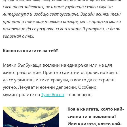
след това забелязах, че имаме учудващо сходен вкус за
литература и изобщо светоусещане. Заради всички тези
причини и поне още толкова отгоре, ми се прииска малко
по-нахално да се разровя из книжните й ритуали, и да ви
запозная с тях.
Какво са книгите за теб?
Малки бълбукащи вселени на една ръка или на цял
живот разстояние. Приятно самотни острови, на които
да се уединиш, и тихи хралупи, в които да се скриеш
уютно. Лекуват и есенни депресии. Особено
муминтролите на
Туве Янсон
– проверено.
Коя е книгата, която най-
силно ти е повлияла?
Или книгата, която най-