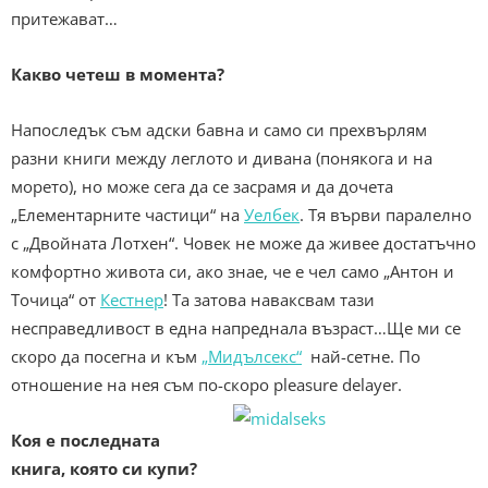
притежават…
Какво четеш в момента?
Напоследък съм адски бавна и само си прехвърлям
разни книги между леглото и дивана (понякога и на
морето), но може сега да се засрамя и да дочета
„Елементарните частици“ на
Уелбек
. Тя върви паралелно
с „Двойната Лотхен“. Човек не може да живее достатъчно
комфортно живота си, ако знае, че е чел само „Антон и
Точица“ от
Кестнер
! Та затова наваксвам тази
несправедливост в една напреднала възраст…Ще ми се
скоро да посегна и към
„Мидълсекс“
най-сетне. По
отношение на нея съм по-скоро pleasure delayer.
Коя е последната
книга, която си купи?