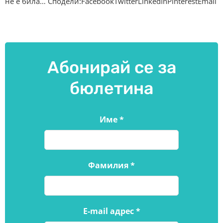
не е била… Сподели:FacebookTwitterLinkedInPinterestEmail
Абонирай се за
бюлетина
Име
*
Фамилия
*
E-mail адрес
*