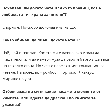
Похапваш ли докато четеш? Ако го правиш, коя е
любимата ти “храна за четене”?
Спорно е. По-скоро шоколад или нищо.
Какво обичаш да пиеш, докато четеш?
Чай, чай и пак чай. Кафето ми е важно, ако искам да
пиша текст или да намеря муза да работя бързо и да тъка
на няколко стана. Но чаят е перфектният компаньон за
четене. Напоследък – ройбос + портокал + кактус.
Мирише на уют.
Отбелязваш ли си някакви пасажи и моменти от
книгите, или идеята да драскаш по книгата те
ужасява?