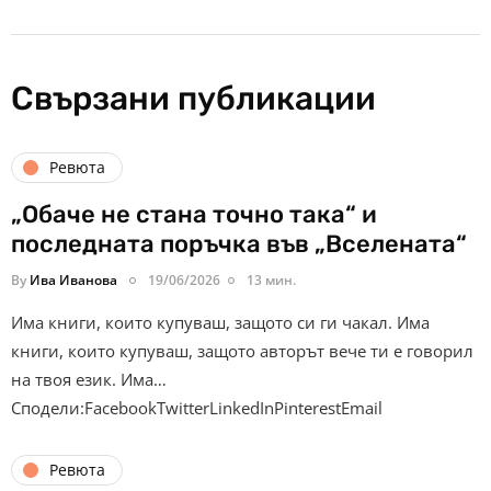
Свързани публикации
Ревюта
„Обаче не стана точно така“ и
последната поръчка във „Вселената“
By
Ива Иванова
19/06/2026
13 мин.
Има книги, които купуваш, защото си ги чакал. Има
книги, които купуваш, защото авторът вече ти е говорил
на твоя език. Има…
Сподели:FacebookTwitterLinkedInPinterestEmail
Ревюта