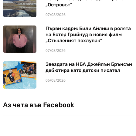
„Островът“
07/08/2026
Първи кадри: Били Айлиш в ролята
на Естер Грийнуд в новия филм
„Стъкленият похлупак“
07/08/2026
Звездата на НБА Джейлън Брънсън
дебютира като детски писател
06/08/2026
Аз чета във Facebook