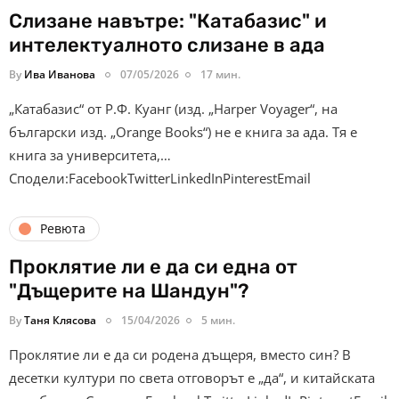
Слизане навътре: "Катабазис" и
интелектуалното слизане в ада
By
Ива Иванова
07/05/2026
17 мин.
„Катабазис“ от Р.Ф. Куанг (изд. „Harper Voyager“, на
български изд. „Orange Books“) не е книга за ада. Тя е
книга за университета,…
Сподели:FacebookTwitterLinkedInPinterestEmail
Ревюта
Проклятие ли е да си една от
"Дъщерите на Шандун"?
By
Таня Клясова
15/04/2026
5 мин.
Проклятие ли е да си родена дъщеря, вместо син? В
десетки култури по света отговорът е „да“, и китайската