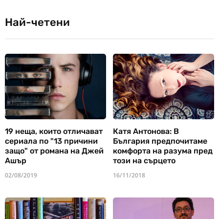
Най-четени
19 неща, които отличават
Катя Антонова: В
сериала по "13 причини
България предпочитаме
защо" от романа на Джей
комфорта на разума пред
Ашър
този на сърцето
02/08/2019
16/11/2018