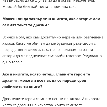
извънредно да се случва, за да я оставя недочетена.
Морфей би бил най-честата причина сякаш…
Можеш ли да захвърлиш книгата, ако авторът или
самият текст те дразни?
Всичко мога, ако съм достатъчно нервна или разгневена
хахаха. Както не обичам да ме будалкат режисьори с
посредствени филми, така не позволявам на разни
автори да ме подценяват със слаби текстове. Радикално
е, но това е.
Ако в книгата, която четеш, главните герои те
дразнят, може ли все пак да се нареди сред
любимите ти книги?
Дразнещите герои са много ценни понякога. А и хората
често се дразнят на качества, които самите те