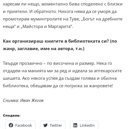
харесам ли нещо, моментално бива споделено с близки
и приятели. И обратното. Никога няма да се уморя да
промотирам муминтролите на Туве, „Богът на дребните
неща“ и „Майстора и Маргарита“.
Как организираш книгите в библиотеката си? (по
жанр, заглавие, име на автора, т.н.)
Твърде прозаично – по височина и размер. Нека го
отдадем на манията ми за ред и идеала за аптекарските
шишета. Ако някога успея да създам голяма и обилна
библиотека, обещавам да се погрижа за жанровете!
Снимка: Иван Жегов
Сподели:
Facebook
Twitter
LinkedIn