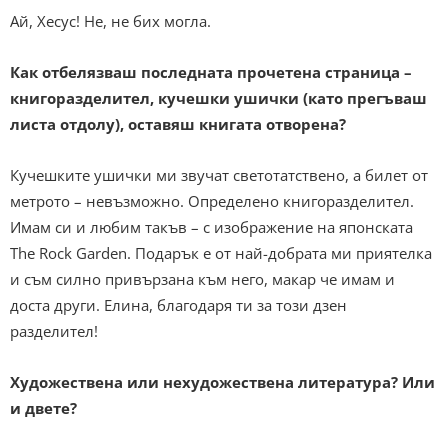
Ай, Хесус! Не, не бих могла.
Как отбелязваш последната прочетена страница –
книгоразделител, кучешки ушички (като прегъваш
листа отдолу), оставяш книгата отворена?
Кучешките ушички ми звучат светотатствено, а билет от
метрото – невъзможно. Определено книгоразделител.
Имам си и любим такъв – с изображение на японската
The Rock Garden. Подарък е от най-добрата ми приятелка
и съм силно привързана към него, макар че имам и
доста други. Елина, благодаря ти за този дзен
разделител!
Художествена или нехудожествена литература? Или
и двете?