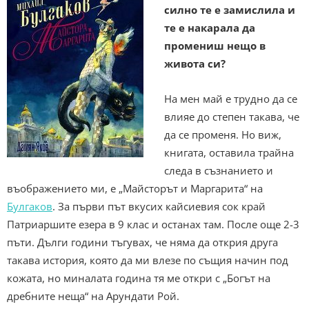
силно те е замислила и
те е накарала да
промениш нещо в
живота си
?
На мен май е трудно да се
влияе до степен такава, че
да се променя. Но виж,
книгата, оставила трайна
следа в съзнанието и
въображението ми, е „Майсторът и Маргарита“ на
Булгаков
. За първи път вкусих кайсиевия сок край
Патриаршите езера в 9 клас и останах там. После още 2-3
пъти. Дълги години тъгувах, че няма да открия друга
такава история, която да ми влезе по същия начин под
кожата, но миналата година тя ме откри с „Богът на
дребните неща“ на Арундати Рой.