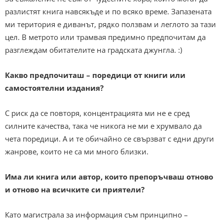
разлистят книга навсякъде и по всяко време. Запазената
ми територия е диванът, рядко ползвам и леглото за тази
цел. В метрото или трамвая предимно предпочитам да
разглеждам обитателите на градската джунгла. :)
Какво предпочиташ – поредици от книги или
самостоятелни издания?
С риск да се повторя, концентрацията ми не е сред
силните качества, така че никога не ми е хрумвало да
чета поредици. А и те обичайно се свързват с едни други
жанрове, които не са ми много близки.
Има ли книга или автор, които препоръчваш отново
и отново на всичките си приятели?
Като магистрала за информация съм принципно –