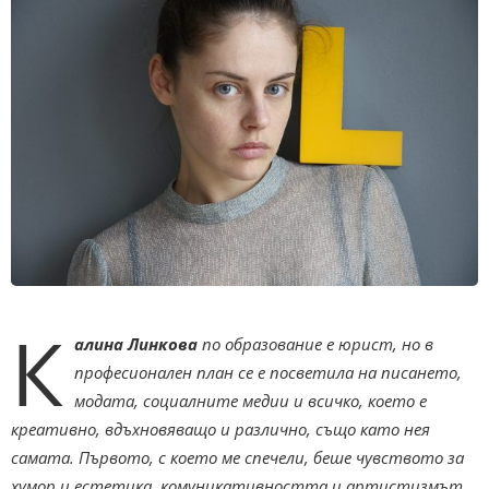
К
алина Линкова
по образование е юрист, но в
професионален план се е посветила на писането,
модата, социалните медии и всичко, което е
креативно, вдъхновяващо и различно, също като нея
самата. Първото, с което ме спечели, беше чувството за
хумор и естетика, комуникативността и артистизмът,