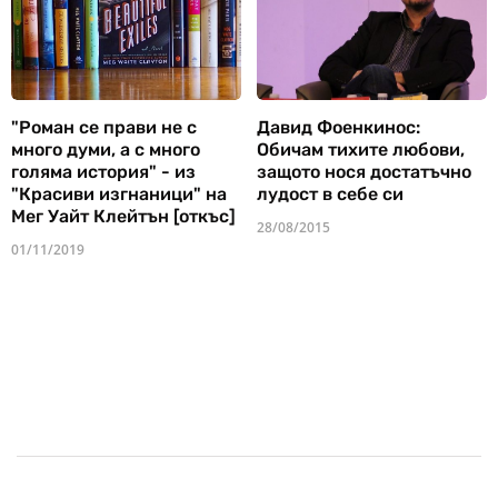
"Роман се прави не с
Давид Фоенкинос:
много думи, а с много
Обичам тихите любови,
голяма история" - из
защото нося достатъчно
"Красиви изгнаници" на
лудост в себе си
Мег Уайт Клейтън [откъс]
28/08/2015
01/11/2019