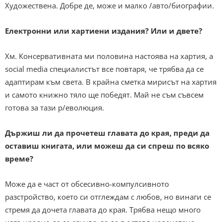
Художествена. Добре де, може и малко /авто/биографии.
Eлектронни или хартиени издания? Или и двете?
Хм. Консервативната ми половина настоява на хартия, а
social media специалистът все повтаря, че трябва да се
адаптирам към света. В крайна сметка мирисът на хартия
и самото книжно тяло ще победят. Май не съм съвсем
готова за тази р/еволюция.
Държиш ли да прочетеш главата до края, преди да
оставиш книгата, или можеш да си спреш по всяко
време?
Може да е част от обсесивно-компулсивното
разстройство, което си отглеждам с любов, но винаги се
стремя да дочета главата до края. Трябва нещо много