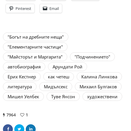
Pinterest
Email
"Богът на дребните неща"
"Елементарните частици"
"Майсторът и Маргарита"
"Подчинението"
автобиография
Арундати Рой
Ерих Кестнер
как четеш
Калина Линкова
литература
Мидълсекс
Михаил Булгаков
Мишел Уелбек
Туве Янсон
художествени
7964
1