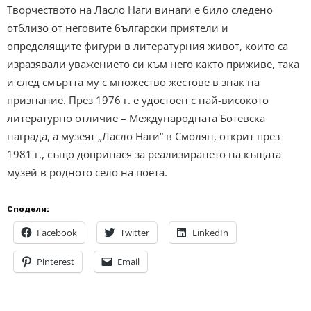
Творчеството на Ласло Наги винаги е било следено
отблизо от неговите български приятели и
определящите фигури в литературния живот, които са
изразявали уважението си към него както приживе, така
и след смъртта му с множество жестове в знак на
признание. През 1976 г. е удостоен с най-високото
литературно отличие – Международната Ботевска
награда, а музеят „Ласло Наги“ в Смолян, открит през
1981 г., също допринася за реализирането на къщата
музей в родното село на поета.
Сподели:
Facebook
Twitter
LinkedIn
Pinterest
Email