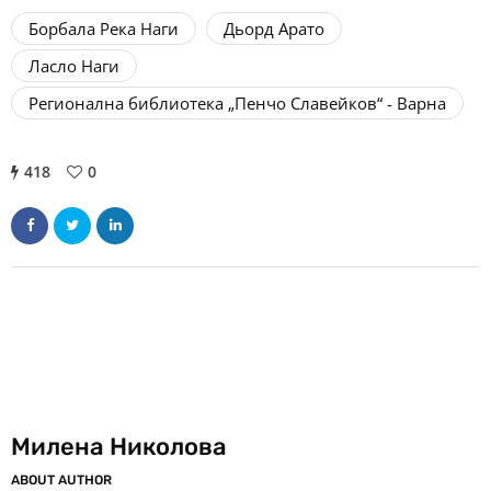
Борбала Река Наги
Дьорд Арато
Ласло Наги
Регионална библиотека „Пенчо Славейков“ - Варна
418
0
Милена Николова
ABOUT AUTHOR