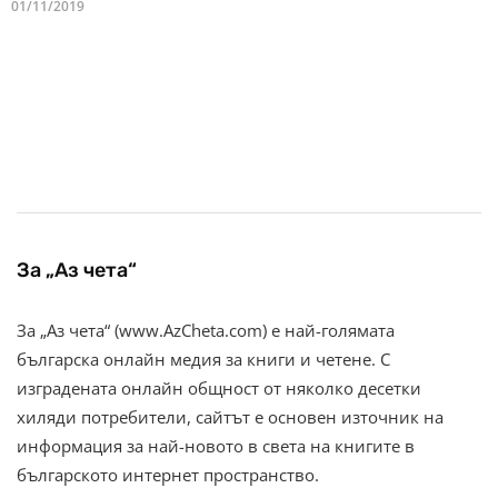
01/11/2019
За „Аз чета“
За „Аз чета“ (www.AzCheta.com) е най-голямата
българска онлайн медия за книги и четене. С
изградената онлайн общност от няколко десетки
хиляди потребители, сайтът е основен източник на
информация за най-новото в света на книгите в
българското интернет пространство.