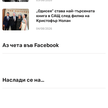
05/08/2026
„Одисея“ става най-търсената
книга в САЩ след филма на
Кристофър Нолан
04/08/2026
Аз чета във Facebook
Наслади се на…