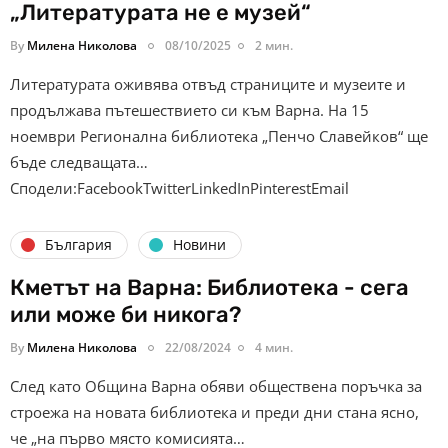
„Литературата не е музей“
By
Милена Николова
08/10/2025
2 мин.
Литературата оживява отвъд страниците и музеите и
продължава пътешествието си към Варна. На 15
ноември Регионална библиотека „Пенчо Славейков“ ще
бъде следващата…
Сподели:FacebookTwitterLinkedInPinterestEmail
България
Новини
Кметът на Варна: Библиотека - сега
или може би никога?
By
Милена Николова
22/08/2024
4 мин.
След като Община Варна обяви обществена поръчка за
строежа на новата библиотека и преди дни стана ясно,
че „на първо място комисията…