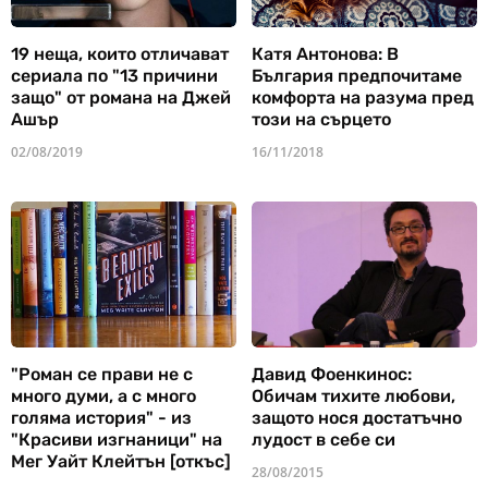
19 неща, които отличават
Катя Антонова: В
сериала по "13 причини
България предпочитаме
защо" от романа на Джей
комфорта на разума пред
Ашър
този на сърцето
02/08/2019
16/11/2018
"Роман се прави не с
Давид Фоенкинос:
много думи, а с много
Обичам тихите любови,
голяма история" - из
защото нося достатъчно
"Красиви изгнаници" на
лудост в себе си
Мег Уайт Клейтън [откъс]
28/08/2015