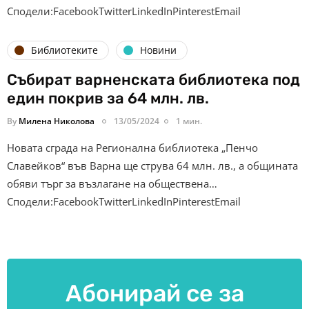
Сподели:FacebookTwitterLinkedInPinterestEmail
Библиотеките
Новини
Събират варненската библиотека под
един покрив за 64 млн. лв.
By
Милена Николова
13/05/2024
1 мин.
Новата сграда на Регионална библиотека „Пенчо
Славейков“ във Варна ще струва 64 млн. лв., а общината
обяви търг за възлагане на обществена…
Сподели:FacebookTwitterLinkedInPinterestEmail
Абонирай се за