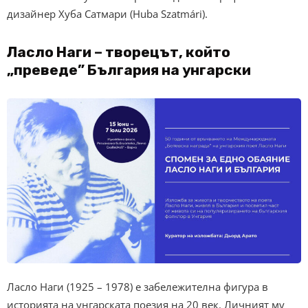
дизайнер Хуба Сатмари (Huba Szatmári).
Ласло Наги – творецът, който
„преведе” България на унгарски
Ласло Наги (1925 – 1978) е забележителна фигура в
историята на унгарската поезия на 20 век. Личният му