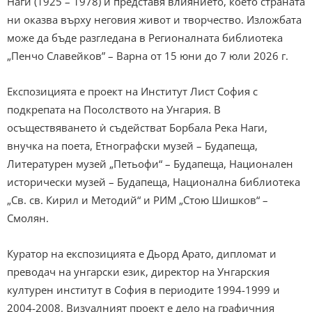
Наги (1925 – 1978) и представя влиянието, което страната
ни оказва върху неговия живот и творчество. Изложбата
може да бъде разгледана в Регионалната библиотека
„Пенчо Славейков” – Варна от 15 юни до 7 юли 2026 г.
Експозицията е проект на Институт Лист София с
подкрепата на Посолството на Унгария. В
осъществяването ѝ съдействат Борбала Река Наги,
внучка на поета, Етнографски музей – Будапеща,
Литературен музей „Петьофи“ – Будапеща, Национален
исторически музей – Будапеща, Национална библиотека
„Св. св. Кирил и Методий“ и РИМ „Стою Шишков“ –
Смолян.
Куратор на експозицията е Дьорд Арато, дипломат и
преводач на унгарски език, директор на Унгарския
културен институт в София в периодите 1994-1999 и
2004-2008. Визуалният проект е дело на графичния