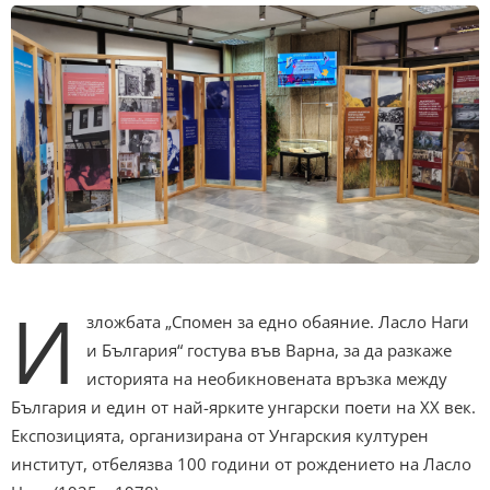
И
зложбата „Спомен за едно обаяние. Ласло Наги
и България“ гостува във Варна, за да разкаже
историята на необикновената връзка между
България и един от най-ярките унгарски поети на ХХ век.
Експозицията, организирана от Унгарския културен
институт, отбелязва 100 години от рождението на Ласло