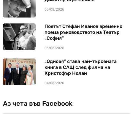
05/08/2026
Поетът Стефан Иванов временно
поема ръководството на Театър
„София“
05/08/2026
„Одисея“ става най-търсената
книга в САЩ след филма на
Кристофър Нолан
04/08/2026
Аз чета във Facebook