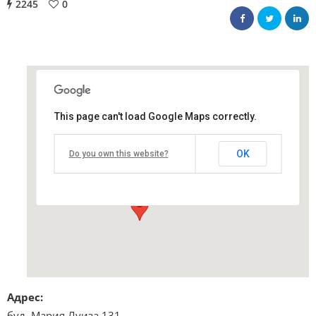
2245
0
This page can't load Google Maps correctly.
Хотел „Рамада“
OK
Do you own this website?
бул. Мария Луиза 131 - София
Виж подробностите и програмата
Адрес:
бул. Мария Луиза 131