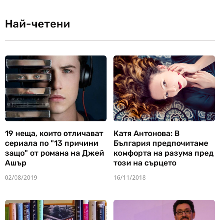
Най-четени
19 неща, които отличават
Катя Антонова: В
сериала по "13 причини
България предпочитаме
защо" от романа на Джей
комфорта на разума пред
Ашър
този на сърцето
02/08/2019
16/11/2018