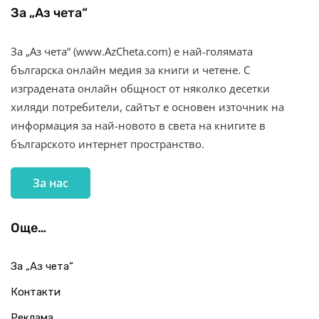
За „Аз чета“
За „Аз чета“ (www.AzCheta.com) е най-голямата
българска онлайн медия за книги и четене. С
изградената онлайн общност от няколко десетки
хиляди потребители, сайтът е основен източник на
информация за най-новото в света на книгите в
българското интернет пространство.
За нас
Още…
За „Аз чета“
Контакти
Реклама