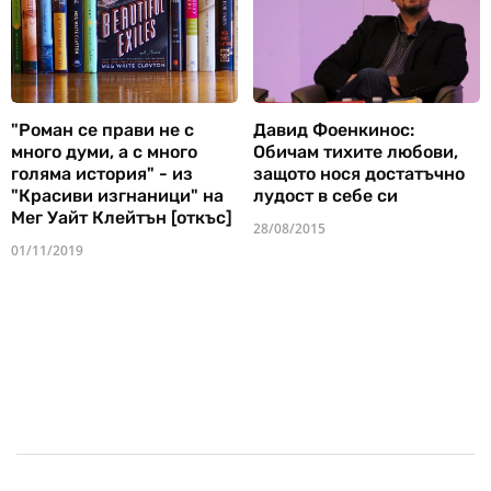
"Роман се прави не с
Давид Фоенкинос:
много думи, а с много
Обичам тихите любови,
голяма история" - из
защото нося достатъчно
"Красиви изгнаници" на
лудост в себе си
Мег Уайт Клейтън [откъс]
28/08/2015
01/11/2019