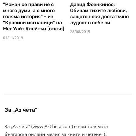
"Роман се прави не с
Давид Фоенкинос:
много думи, а с много
Обичам тихите любови,
голяма история" - из
защото нося достатъчно
"Красиви изгнаници" на
лудост в себе си
Мег Уайт Клейтън [откъс]
28/08/2015
01/11/2019
За „Аз чета“
За „Аз чета“ (www.AzCheta.com) е най-голямата
българска онлайн медия за книги и четене. С