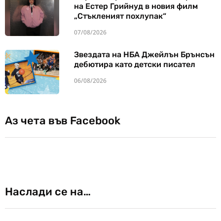
на Естер Грийнуд в новия филм
„Стъкленият похлупак“
07/08/2026
Звездата на НБА Джейлън Брънсън
дебютира като детски писател
06/08/2026
Аз чета във Facebook
Наслади се на…