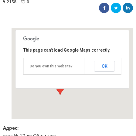
2158
0
This page can't load Google Maps correctly.
Студентски град
OK
Do you own this website?
стол № 17 до Общината - София
Виж подробностите и програмата
Адрес:
стол № 17 до Общината