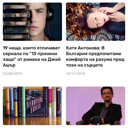
19 неща, които отличават
Катя Антонова: В
сериала по "13 причини
България предпочитаме
защо" от романа на Джей
комфорта на разума пред
Ашър
този на сърцето
02/08/2019
16/11/2018