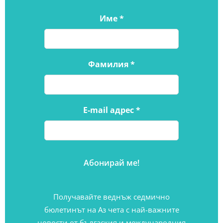
Име
*
Фамилия
*
E-mail адрес
*
Получавайте веднъж седмично
бюлетинът на Аз чета с най-важните
новости от бългаския и международния