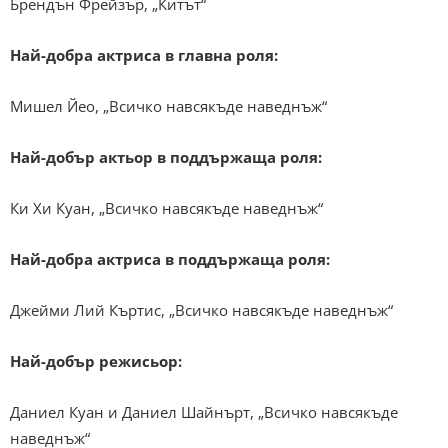
Брендън Фрейзър, „Китът“
Най-добра актриса в главна роля:
Мишел Йео, „Всичко навсякъде наведнъж“
Най-добър актьор в поддържаща роля:
Ки Хи Куан, „Всичко навсякъде наведнъж“
Най-добра актриса в поддържаща роля:
Джейми Лий Къртис, „Всичко навсякъде наведнъж“
Най-добър режисьор:
Даниел Куан и Даниел Шайнърт, „Всичко навсякъде
наведнъж“