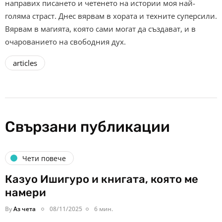
направих писането и четенето на истории моя най-
голяма страст. Днес вярвам в хората и техните суперсили.
Вярвам в магията, която сами могат да създават, и в
очарованието на свободния дух.
articles
Свързани публикации
Чети повече
Казуо Ишигуро и книгата, която ме
намери
By
Аз чета
08/11/2025
6 мин.