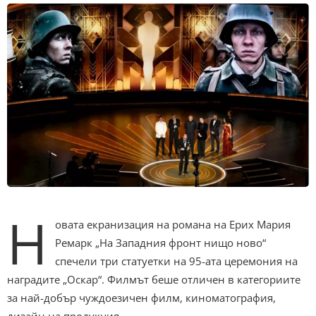
Н
овата екранизация на романа на Ерих Мария
Ремарк „На Западния фронт нищо ново“
спечели три статуетки на 95-ата церемония на
наградите „Оскар“. Филмът беше отличен в категориите
за най-добър чуждоезичен филм, киноматография,