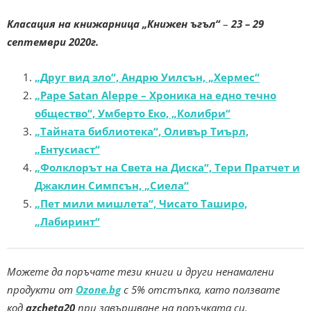
Класация на книжарница „Книжен ъгъл“
–
23 – 29
септември 2020г.
„Друг вид зло“, Андрю Уилсън, „Хермес“
„Pape Satan Aleppe – Хроника на едно течно
общество“, Умберто Еко, „Колибри“
„Тайната библиотека“, Оливър Тиърл,
„Ентусиаст“
„Фолклорът на Света на Диска“, Тери Пратчет и
Джаклин Симпсън, „Сиела“
„Пет мили мишлета“, Чисато Таширо,
„Лабиринт“
Можете да поръчате тези книги и други ненамалени
продукти от
Ozone.bg
с 5% отстъпка, като ползвате
код
azcheta20
при завършване на поръчката си.