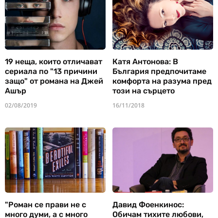
19 неща, които отличават
Катя Антонова: В
сериала по "13 причини
България предпочитаме
защо" от романа на Джей
комфорта на разума пред
Ашър
този на сърцето
02/08/2019
16/11/2018
"Роман се прави не с
Давид Фоенкинос:
много думи, а с много
Обичам тихите любови,