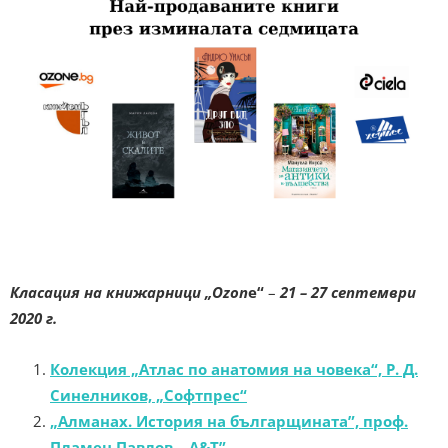
Класация на книжарници „Ozon
e“
–
21 – 27 септември
2020 г.
Колекция „Атлас по анатомия на човека“, Р. Д.
Синелников, „Софтпрес“
„Алманах. История на българщината”, проф.
Пламен Павлов, „A&T”