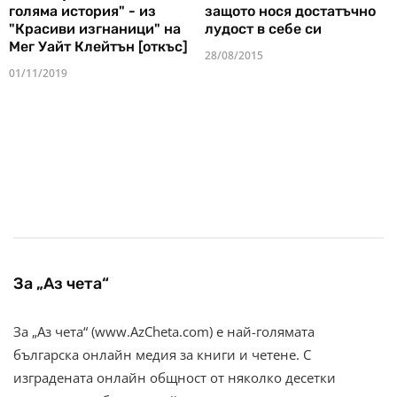
голяма история" - из
защото нося достатъчно
"Красиви изгнаници" на
лудост в себе си
Мег Уайт Клейтън [откъс]
28/08/2015
01/11/2019
За „Аз чета“
За „Аз чета“ (www.AzCheta.com) е най-голямата
българска онлайн медия за книги и четене. С
изградената онлайн общност от няколко десетки