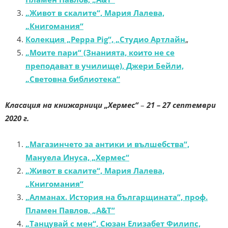
„Живот в скалите“, Мария Лалева,
„Книгомания“
Колекция „Peppa Pig“, „Студио Артлайн
„
„Моите пари“ (Знанията, които не се
преподават в училище), Джери Бейли,
„Световна библиотека“
Класация на книжарници „Хермес“
–
21 – 27 септември
2020 г.
„Магазинчето за антики и вълшебства“,
Мануела Инуса, „Хермес“
„Живот в скалите“, Мария Лалева,
„Книгомания“
„Алманах. История на българщината”, проф.
Пламен Павлов, „A&T”
„Танцувай с мен“, Сюзан Елизабет Филипс,