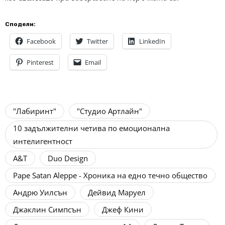
Сподели:
Facebook
Twitter
LinkedIn
Pinterest
Email
"Лабиринт"
"Студио Артлайн"
10 задължителни четива по емоционална
интелигентност
A&T
Duo Design
Pape Satan Aleppe - Хроника на едно течно общество
Андрю Уилсън
Дейвид Маруел
Джаклин Симпсън
Джеф Кини