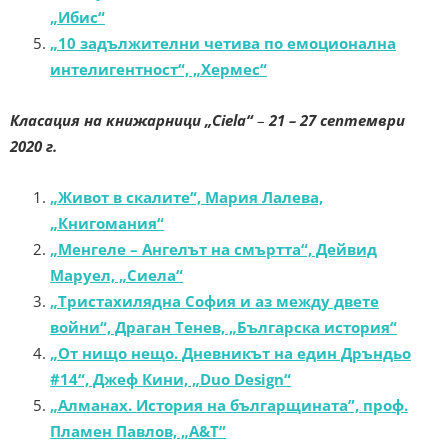
„Ибис“
„10 задължителни четива по емоционална
интелигентност“, „Хермес“
Класация на книжарници „Ciela“
–
21 – 27 септември
2020 г.
„Живот в скалите“, Мария Лалева,
„Книгомания“
„Менгеле – Ангелът на смъртта“, Дейвид
Маруел, „Сиела“
„Тристахилядна София и аз между двете
войни“, Драган Тенев, „Българска история“
„От нищо нещо. Дневникът на един Дръндьо
#14“, Джеф Кини, „Duo Design“
„Алманах. История на българщината”, проф.
Пламен Павлов, „A&T”