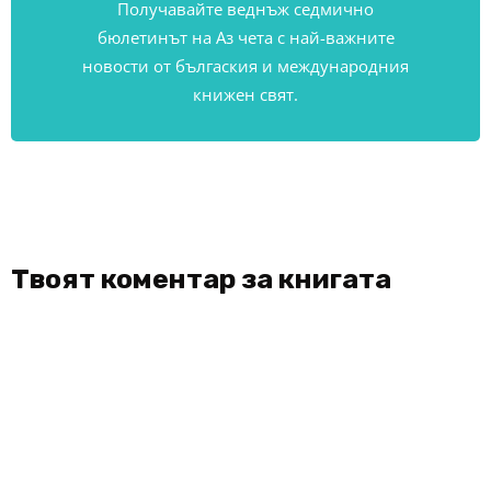
Получавайте веднъж седмично
бюлетинът на Аз чета с най-важните
новости от бългаския и международния
книжен свят.
Твоят коментар за книгата