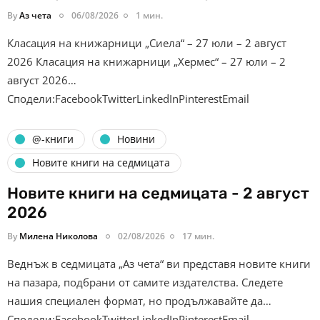
By
Аз чета
06/08/2026
1 мин.
Класация на книжарници „Сиела“ – 27 юли – 2 август
2026 Класация на книжарници „Хермес“ – 27 юли – 2
август 2026…
Сподели:FacebookTwitterLinkedInPinterestEmail
@-книги
Новини
Новите книги на седмицата
Новите книги на седмицата - 2 август
2026
By
Милена Николова
02/08/2026
17 мин.
Веднъж в седмицата „Аз чета“ ви представя новите книги
на пазара, подбрани от самите издателства. Следете
нашия специален формат, но продължавайте да…
Сподели:FacebookTwitterLinkedInPinterestEmail