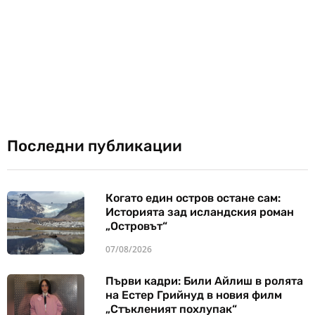
Последни публикации
Когато един остров остане сам:
Историята зад исландския роман
„Островът“
07/08/2026
Първи кадри: Били Айлиш в ролята
на Естер Грийнуд в новия филм
„Стъкленият похлупак“