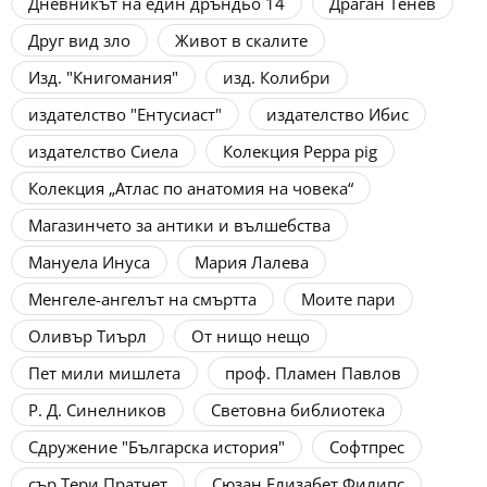
Дневникът на един дръндьо 14
Драган Тенев
Друг вид зло
Живот в скалите
Изд. "Книгомания"
изд. Колибри
издателство "Ентусиаст"
издателство Ибис
издателство Сиела
Колекция Peppa pig
Колекция „Атлас по анатомия на човека“
Магазинчето за антики и вълшебства
Мануела Инуса
Мария Лалева
Менгеле-ангелът на смъртта
Моите пари
Оливър Тиърл
От нищо нещо
Пет мили мишлета
проф. Пламен Павлов
Р. Д. Синелников
Световна библиотека
Сдружение "Българска история"
Софтпрес
сър Тери Пратчет
Сюзан Елизабет Филипс