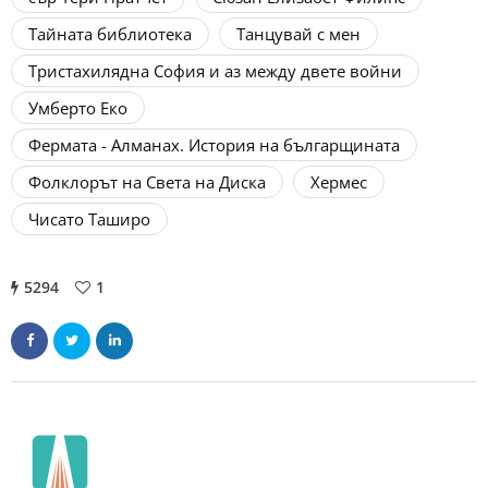
Тайната библиотека
Танцувай с мен
Тристахилядна София и аз между двете войни
Умберто Еко
Фермата - Алманах. История на българщината
Фолклорът на Света на Диска
Хермес
Чисато Таширо
5294
1