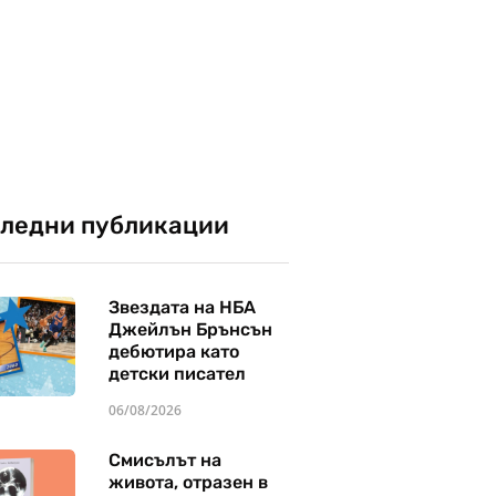
ледни публикации
Звездата на НБА
Джейлън Брънсън
дебютира като
детски писател
06/08/2026
Смисълът на
живота, отразен в