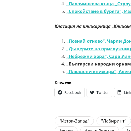
„Палачинкова къща „Строу
„Спокойствие в бурята“, Из
Класация на книжарница „Книжен
„Познай отново“, Чарли До
„Дъщерите на прислужница
„Небрежни хора“, Сара Уин
„Български народни орнаме
„Плюшени книжари“, Алекси
Сподели:
Facebook
Twitter
Lin
"Изток-Запад"
"Лабиринт"
Аждер
Алекс Дормал
А