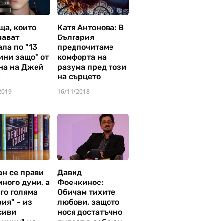
ща, които
Катя Антонова: В
чават
България
ла по "13
предпочитаме
ини защо" от
комфорта на
на на Джей
разума пред този
р
на сърцето
2019
16/11/2018
ан се прави
Давид
много думи, а
Фоенкинос:
го голяма
Обичам тихите
ия" - из
любови, защото
сиви
нося достатъчно