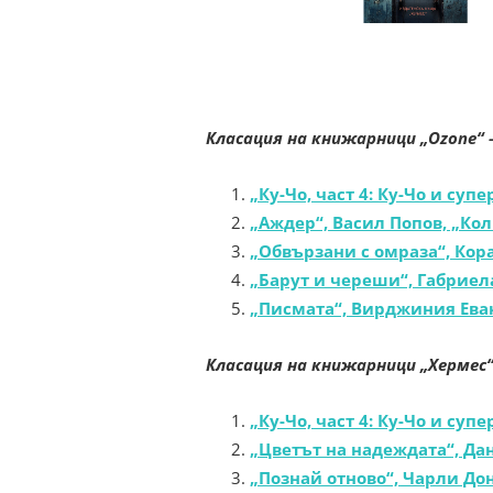
Класация на книжарници „Ozone“
„Ку-Чо, част 4: Ку-Чо и суп
„
Аждер“, Васил Попов, „Ко
„Обвързани с омраза“, Кор
„Барут и череши“, Габрие
„Писмата“, Вирджиния Ева
Класация на книжарници „Хермес
„Ку-Чо, част 4: Ку-Чо и суп
„Цветът на надеждата“, Да
„Познай отново“, Чарли До