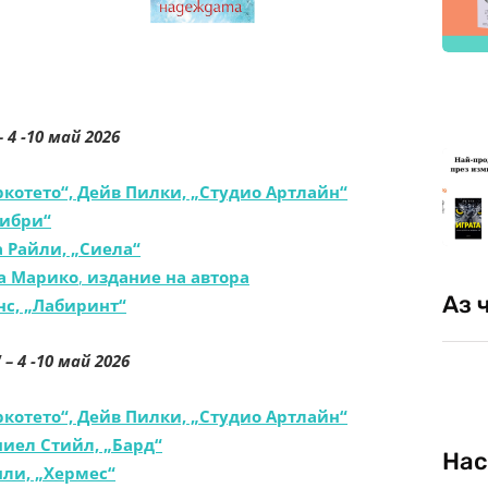
– 4 -10 май 2026
еркотето“, Дейв Пилки, „Студио Артлайн“
либри“
а Райли, „Сиела“
ла Марико
,
издание на автора
Аз 
нс, „Лабиринт“
“
– 4 -10 май 2026
еркотето“, Дейв Пилки, „Студио Артлайн“
ниел Стийл, „Бард“
Нас
нли, „Хермес“