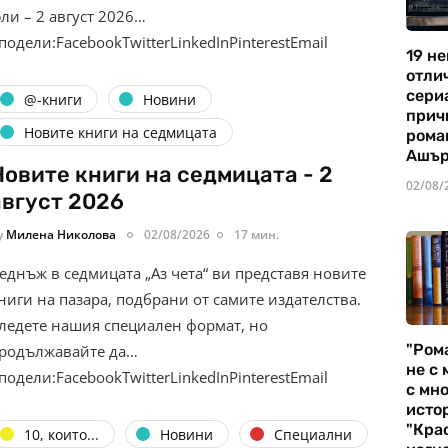
ли – 2 август 2026…
подели:FacebookTwitterLinkedInPinterestEmail
19 не
отли
сериа
@-книги
Новини
прич
Новите книги на седмицата
рома
Ашъ
Новите книги на седмицата - 2
02/08/
август 2026
y
Милена Николова
02/08/2026
17 мин.
еднъж в седмицата „Аз чета“ ви представя новите
ниги на пазара, подбрани от самите издателства.
ледете нашия специален формат, но
"Ром
родължавайте да…
не с 
подели:FacebookTwitterLinkedInPinterestEmail
с мно
истор
"Кра
10, които...
Новини
Специални