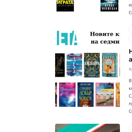
ю
С
B
В
к
С
п
С