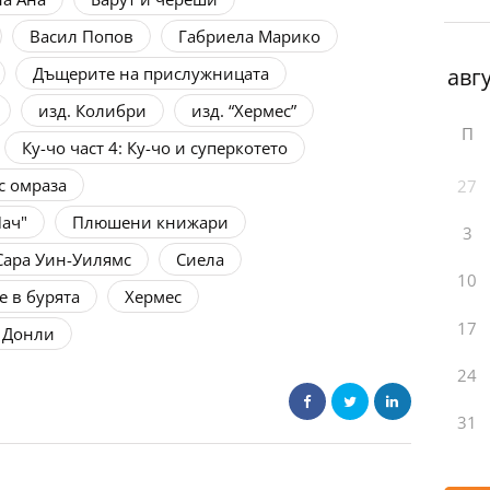
Васил Попов
Габриела Марико
Дъщерите на прислужницата
изд. Колибри
изд. “Хермес”
П
Ку-чо част 4: Ку-чо и суперкотето
с омраза
27
ач"
Плюшени книжари
3
Сара Уин-Уилямс
Сиела
10
е в бурята
Хермес
17
 Донли
24
31