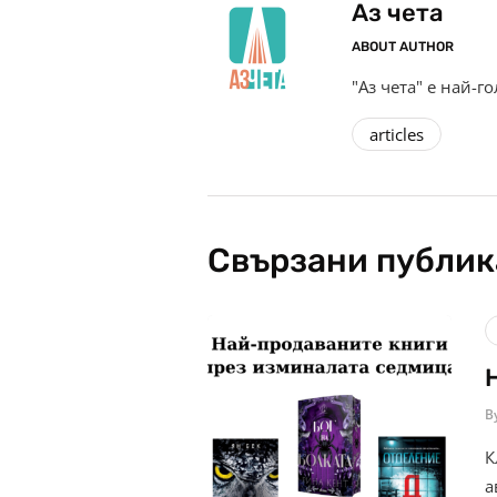
Аз чета
ABOUT AUTHOR
"Аз чета" е най-г
articles
Свързани публи
B
К
а