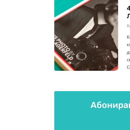
B
К
к
д
с
С
Абонирай