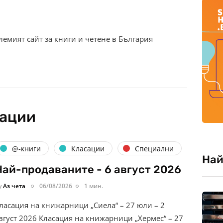
олемият сайт за книги и четене в България
кации
@-книги
Класации
Специални
Най
Най-продаваните - 6 август 2026
y
Аз чета
06/08/2026
1 мин.
ласация на книжарници „Сиела“ – 27 юли – 2
вгуст 2026 Класация на книжарници „Хермес“ – 27