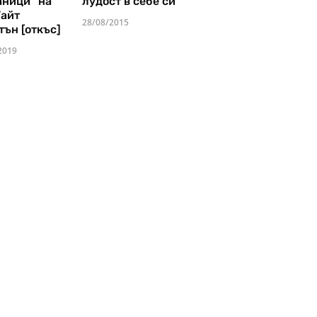
аници" на
лудост в себе си
Уайт
28/08/2015
тън [откъс]
2019