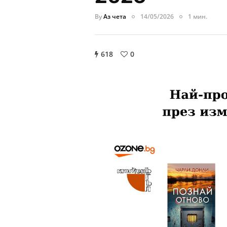
By
Аз чета
14/05/2026
1 мин.
618
0