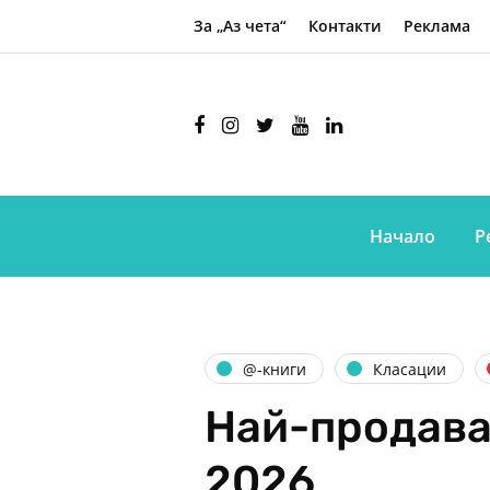
За „Аз чета“
Контакти
Реклама
Начало
Р
@-книги
Класации
Най-продава
2026