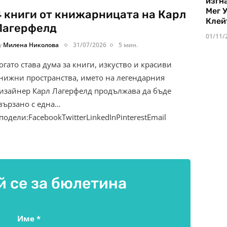
изгн
Мег 
4 книги от книжарницата на Карл
Клей
Лагерфелд
01/11/
y
Милена Николова
31/07/2026
5 мин.
огато става дума за книги, изкуство и красиви
нижни пространства, името на легендарния
изайнер Карл Лагерфелд продължава да бъде
вързано с една…
подели:FacebookTwitterLinkedInPinterestEmail
 се за бюлетина
Име
*