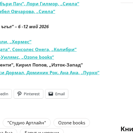
бъри Пач“, Лори Гилмор, „Сиела“
абел Овчарова, „Сиела“
 ъгъл“
– 6 -12 май 2026
нли, „Хермес“
та“, Сонсолес Онега, „Колибри“
-Уилямс, „Ozone books“
нти“, Кирил Попов, „Изток-Запад“
 Дормал, Доминик Рок. Ана Ана, „Пурко“
kedIn
Pinterest
Email
"Студио Артлайн"
Ozone books
Кни
на Ана
Барут и череши