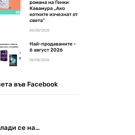
романа на Генки
Кавамура „Ако
котките изчезнат от
света“
06/08/2026
Най-продаваните -
6 август 2026
06/08/2026
чета във Facebook
лади се на…