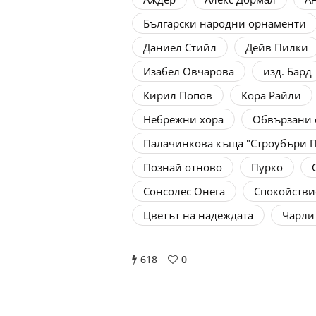
Български народни орнаменти
Даниел Стийл
Дейв Пилки
Изабел Овчарова
изд. Бард
Кирил Попов
Кора Райли
Небрежни хора
Обвързани 
Палачинкова къща "Строубъри П
Познай отново
Пурко
Сонсолес Онега
Спокойстви
Цветът на надеждата
Чарли
618
0