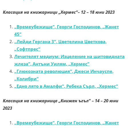
Класация на книжарници „Хермес“
– 12 – 18 юни 2023
„Времеубежище“, Георги Господинов, „Жанет
45“
„Лейди Гергана 3“, Цветелина Цветкова,
„Софтпрес“
Лечителят медиум: Изцеление на щитовидната
жлеза”, Антъни Уилям, „Хермес”
„Глюкозната революция“, Джеси Инчауспе,
„Колибри“
„Едно лято в Амалфи“, Ребека Сърл, „Хермес“
Класация на книжарница „Книжен ъгъл“
– 14 – 20 юни
2023
„Времеубежище“, Георги Господинов, „Жанет