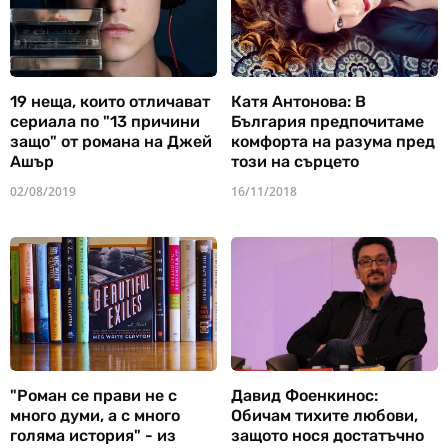
19 неща, които отличават
Катя Антонова: В
сериала по "13 причини
България предпочитаме
защо" от романа на Джей
комфорта на разума пред
Ашър
този на сърцето
02/08/2019
16/11/2018
"Роман се прави не с
Давид Фоенкинос:
много думи, а с много
Обичам тихите любови,
голяма история" - из
защото нося достатъчно