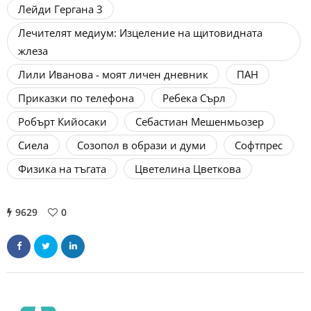
Лейди Гергана 3
Лечителят медиум: Изцеление на щитовидната
жлеза
Лили Иванова - моят личен дневник
ПАН
Приказки по телефона
Ребека Сърл
Робърт Кийосаки
Себастиан Мешенмьозер
Сиела
Созопол в образи и думи
Софтпрес
Физика на тъгата
Цветелина Цветкова
9629
0