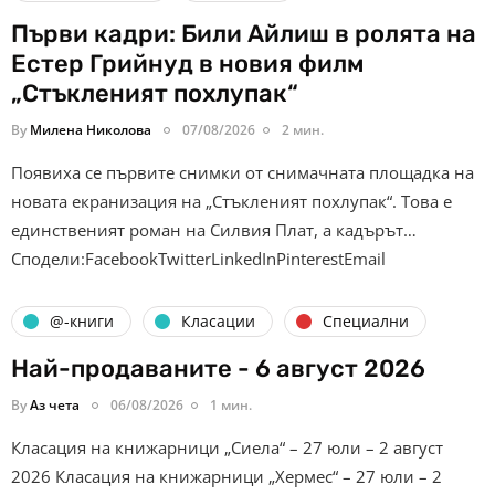
Първи кадри: Били Айлиш в ролята на
Естер Грийнуд в новия филм
„Стъкленият похлупак“
By
Милена Николова
07/08/2026
2 мин.
Появиха се първите снимки от снимачната площадка на
новата екранизация на „Стъкленият похлупак“. Това е
единственият роман на Силвия Плат, а кадърът…
Сподели:FacebookTwitterLinkedInPinterestEmail
@-книги
Класации
Специални
Най-продаваните - 6 август 2026
By
Аз чета
06/08/2026
1 мин.
Класация на книжарници „Сиела“ – 27 юли – 2 август
2026 Класация на книжарници „Хермес“ – 27 юли – 2