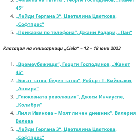
45“
„Лейди Гергана 3“, Цветелина Цветкова,
„Софтпрес“
„Приказки по телефона“, Джани Родари, „Пан“
Класация на книжарници „Ciela“
– 12 – 18 юни 2023
„Времеубежище“, Георги Господинов, „Жанет
45“
„Богат татко, беден татко“, Робърт Т. Кийосаки,
„Анхира“
„Глюкозната революция“, Джеси Инчауспе,
„Колибри“
„
Лили Иванова – Моят личен дневник“, Валерия
Велева
„Лейди Гергана 3“, Цветелина Цветкова,
„Софтпрес“