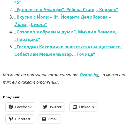
45“
„Едно лято в Амалфи“, Ребека Сърл, „Хермес“
„Вкусно с Йоли – II“, Йоланта Делибозова –
Йоли, „Сиела“
„Созопол в образи и думи“, Михаил Заимов,
„Парадокс“
„Господин Катеричко знае пътя към щастието“,
Себастиан Мешенмьозер, „Точица“
Можете да поръчате тези книги от
Ozone.bg
, за много от
тях ви очакват отстъпки
.
Сподели:
Facebook
Twitter
LinkedIn
Pinterest
Email