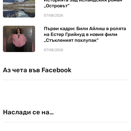
„Островът“
07/08/2026
Първи кадри: Били Айлиш в ролята
на Естер Грийнуд в новия филм
„Стъкленият похлупак“
07/08/2026
Аз чета във Facebook
Наслади се на…