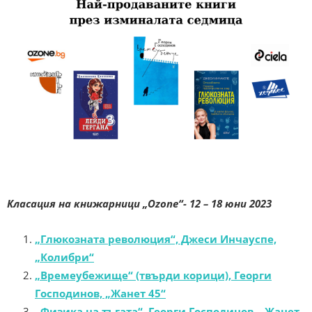
Класация на книжарници „Ozone“- 12 – 18 юни 2023
„Глюкозната революция“, Джеси Инчауспе,
„Колибри“
„Времеубежище“ (твърди корици), Георги
Господинов, „Жанет 45“
„Физика на тъгата“, Георги Господинов, „Жанет