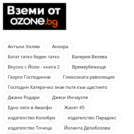
Антъни Уилям
Анхира
Богат татко беден татко
Валерия Велева
Вкусно с Йоли - книга 2
Времеубежище
Георги Господинов
Глюкозната революция
Господин Катеричко знае пътя към щастието
Джани Родари
Джеси Инчауспе
Едно лято в Амалфи
Жанет 45
издателство Колибри
издателство Парадокс
издателство Точица
Йоланта Делибозова