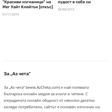
"Красиви изгнаници" на
лудост в себе си
Мег Уайт Клейтън [откъс]
28/08/2015
01/11/2019
За „Аз чета“
За „Аз чета“ (www.AzCheta.com) е най-голямата
българска онлайн медия за книги и четене. С
изградената онлайн общност от няколко десетки
хиляди потребители, сайтът е основен източник на